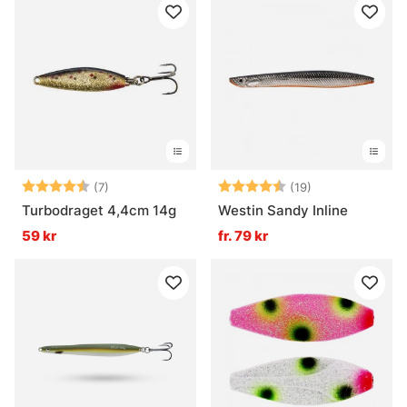
Betyg:
4.4 utav 5 stjärnor
Betyg:
4.9 utav 5 stjä
(7)
(19)
Turbodraget 4,4cm 14g
Westin Sandy Inline
59 kr
fr. 79 kr