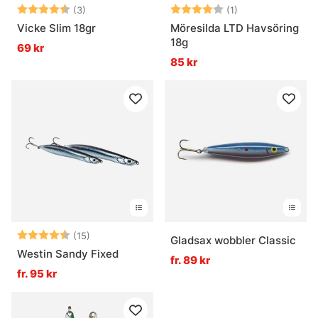
Betyg:
4.3 utav 5 stjärnor
Betyg:
4.0 utav 5 stjär
(3)
(1)
Vicke Slim 18gr
Möresilda LTD Havsöring
18g
69 kr
85 kr
Betyg:
4.8 utav 5 stjärnor
(15)
Gladsax wobbler Classic
Westin Sandy Fixed
fr. 89 kr
fr. 95 kr