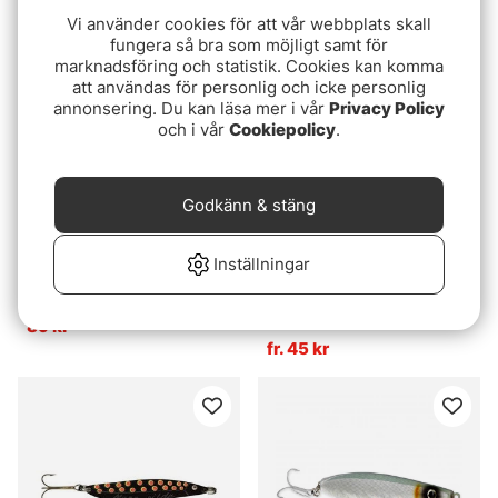
Vi använder cookies för att vår webbplats skall
fungera så bra som möjligt samt för
marknadsföring och statistik. Cookies kan komma
att användas för personlig och icke personlig
annonsering. Du kan läsa mer i vår
Privacy Policy
och i vår
Cookiepolicy
.
Godkänn & stäng
Inställningar
Betyg:
4.7 utav 5 stjärnor
Betyg:
5.0 utav 5 stjär
(3)
(1)
Tasmanian Devil 13g
Viking Herring Pro Staff
Collection
89 kr
fr. 45 kr