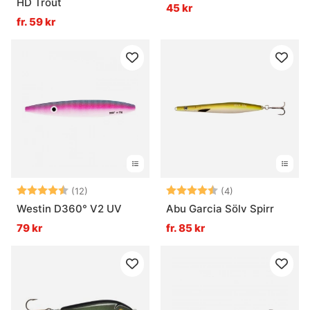
HD Trout
45 kr
fr. 59 kr
Betyg:
4.7 utav 5 stjärnor
Betyg:
4.8 utav 5 stjär
(12)
(4)
Westin D360° V2 UV
Abu Garcia Sölv Spirr
79 kr
fr. 85 kr