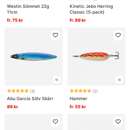
Westin Sömmet 22g
Kinetic Jebo Herring
11cm
Classic (5-pack)
fr. 75 kr
fr. 89 kr
Betyg:
5.0 utav 5 stjärnor
Betyg:
5.0 utav 5 stjär
(3)
(2)
Abu Garcia Sölv Skärr
Hammer
89 kr
fr. 55 kr