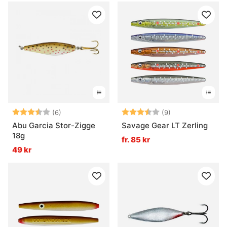
Betyg:
3.3 utav 5 stjärnor
Betyg:
3.6 utav 5 stjär
(6)
(9)
Abu Garcia Stor-Zigge
Savage Gear LT Zerling
18g
fr. 85 kr
49 kr