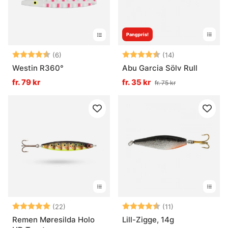
Pangpris!
Betyg:
4.7 utav 5 stjärnor
Betyg:
4.5 utav 5 stjä
(6)
(14)
Westin R360°
Abu Garcia Sölv Rull
fr. 79 kr
fr. 35 kr
fr. 75 kr
Betyg:
5.0 utav 5 stjärnor
Betyg:
4.5 utav 5 stjä
(22)
(11)
Remen Møresilda Holo
Lill-Zigge, 14g