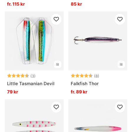
fr. 115 kr
85 kr
Betyg:
4.3 utav 5 stjärnor
Betyg:
4.6 utav 5 stjär
(3)
(8)
Little Tasmanian Devil
Falkfish Thor
79 kr
fr. 89 kr