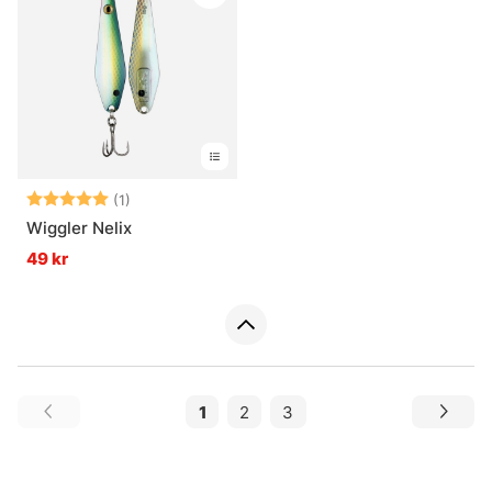
Betyg:
5.0 utav 5 stjärnor
(1)
Wiggler Nelix
49 kr
1
2
3