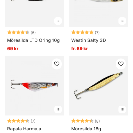
Betyg:
4.4 utav 5 stjärnor
Betyg:
5.0 utav 5 stjär
(5)
(7)
Möresilda LTD Öring 10g
Westin Salty 3D
69 kr
fr. 69 kr
Betyg:
4.9 utav 5 stjärnor
Betyg:
4.8 utav 5 stjär
(7)
(8)
Rapala Harmaja
Möresilda 18g