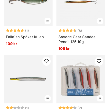
Betyg:
5.0 utav 5 stjärnor
Betyg:
4.5 utav 5 stjär
(1)
(8)
Falkfish Spöket Kulan
Savage Gear Sandeel
Pencil 125 19g
109 kr
109 kr
Betyg:
2.0 utav 5 stjärnor
Betyg:
4.0 utav 5 stjär
(1)
(2)