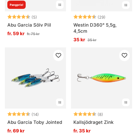
Pangpris!
Betyg:
4.8 utav 5 stjärnor
Betyg:
4.8 utav 5 stjä
(5)
(29)
Abu Garcia Sölv Piil
Westin D360° 5,5g,
4,5cm
fr. 59 kr
fr. 75 kr
35 kr
35 kr
Betyg:
4.4 utav 5 stjärnor
Betyg:
4.1 utav 5 stjär
(14)
(8)
Abu Garcia Toby Jointed
Kallsjödraget Zink
fr. 69 kr
fr. 35 kr