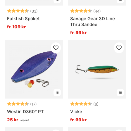
Betyg:
4.4 utav 5 stjärnor
Betyg:
4.8 utav 5 stjä
(33)
(44)
Falkfish Spöket
Savage Gear 3D Line
Thru Sandeel
fr. 109 kr
fr. 99 kr
Betyg:
4.9 utav 5 stjärnor
Betyg:
4.8 utav 5 stjär
(17)
(8)
Westin D360° PT
Vicke
25 kr
fr. 69 kr
25 kr