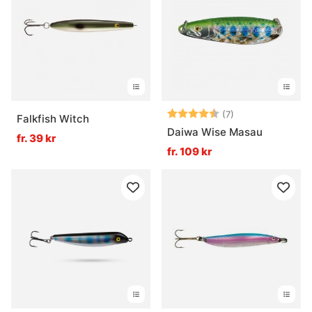
Betyg:
4.9 utav 5 stjär
(7)
Falkfish Witch
Daiwa Wise Masau
fr. 39 kr
fr. 109 kr