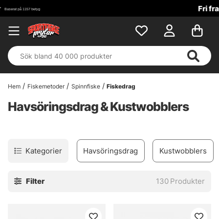
Fri frakt över 699 kr!
Hem
Fiskemetoder
Spinnfiske
Fiskedrag
Havsöringsdrag & Kustwobblers
Kategorier
Havsöringsdrag
Kustwobblers
Filter
130
Produkter