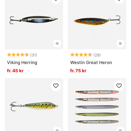
Betyg:
4.3 utav 5 stjärnor
Betyg:
4.4 utav 5 stjä
(31)
(28)
Viking Herring
Westin Great Heron
fr. 45 kr
fr. 75 kr