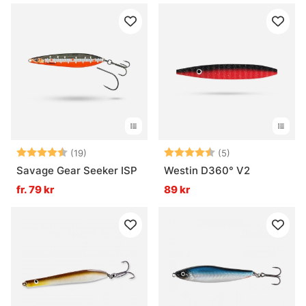
Betyg:
4.6 utav 5 stjärnor
Betyg:
4.6 utav 5 stjär
(19)
(5)
Savage Gear Seeker ISP
Westin D360° V2
fr. 79 kr
89 kr