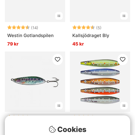
Betyg:
4.9 utav 5 stjärnor
Betyg:
4.4 utav 5 stjär
(14)
(5)
Westin Gotlandspilen
Kallsjödraget Bly
79 kr
45 kr
Betyg:
4.6 utav 5 stjärnor
Betyg:
4.7 utav 5 stjä
(5)
(22)
Realistic Serie Flutter
Savage Gear LT Seeker
Cookies
fr. 45 kr
fr. 99 kr