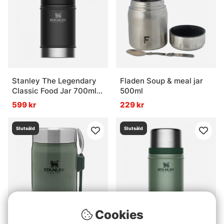
Stanley The Legendary
Fladen Soup & meal jar
Classic Food Jar 700ml -
500ml
Matte Black
599 kr
229 kr
Slutsåld
Slutsåld
Cookies