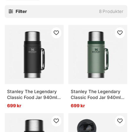
hemifrån.
Filter
8
Produkter
Stanley The Legendary
Stanley The Legendary
Classic Food Jar 940ml -
Classic Food Jar 940ml -
Matte Black
Hammertone Green
699 kr
699 kr