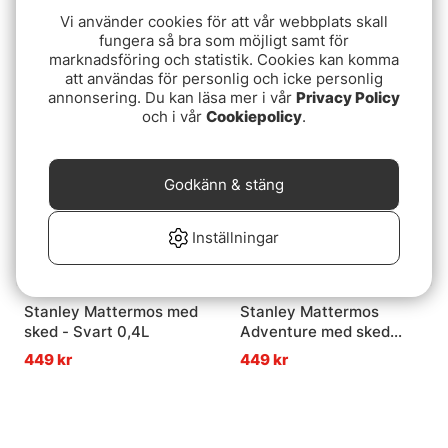
Stanley The Legendary
Stanley The Legendary
Vi använder cookies för att vår webbplats skall
Food Jar + Spork 400ml -
Classic Food Jar 700ml -
fungera så bra som möjligt samt för
Hammertone Green
Hammertone Green
marknadsföring och statistik. Cookies kan komma
499 kr
599 kr
att användas för personlig och icke personlig
annonsering. Du kan läsa mer i vår
Privacy Policy
Slutsåld
Slutsåld
och i vår
Cookiepolicy
.
Godkänn & stäng
Inställningar
Stanley Mattermos med
Stanley Mattermos
sked - Svart 0,4L
Adventure med sked
Rostfritt stål 0,53L
449 kr
449 kr