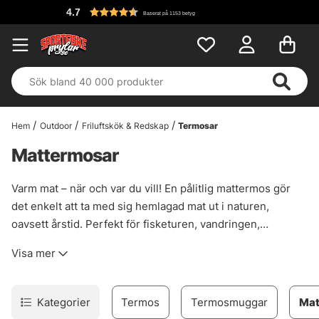
4.7
Baserat på 1153 betyg
Hem
Outdoor
Friluftskök & Redskap
Termosar
Mattermosar
Varm mat – när och var du vill! En pålitlig mattermos gör
det enkelt att ta med sig hemlagad mat ut i naturen,
oavsett årstid. Perfekt för fisketuren, vandringen,
jaktpasset eller en heldag med barnen i skogen. Håller
Visa mer
maten varm i timmar och är lätt att packa i ryggsäcken.
Slipp tråkiga mackor och njut istället av en varm soppa,
gryta eller pastarätt i det fria. Med rätt mattermos blir
Kategorier
Termos
Termosmuggar
Mat
lunchen något att längta till – även när du är långt