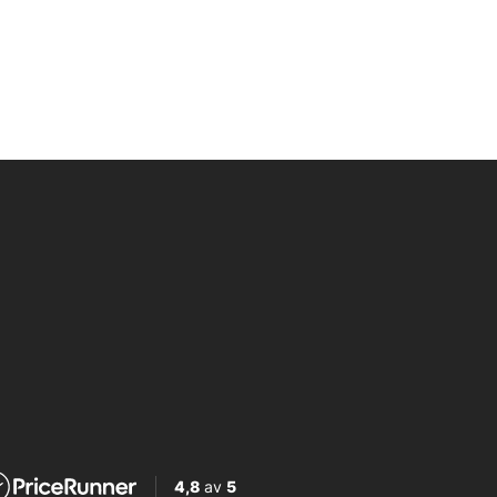
4,8
av
5