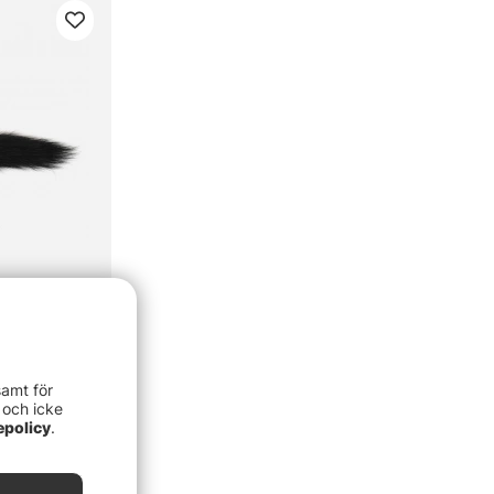
samt för
 och icke
epolicy
.