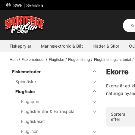
 SWE 
| Svenska
Fiskeprylar
Marinelektronik & Båt
Kläder & Skor
Ou
Hem
Fiskemetoder
Flugfiske
Flugbindning
Flugbindningsmaterial
Ekorre
Fiskemetoder
Spinnfiske
Ekorre är ett k
Flugfiske
naturliga nyan
Flugspön
Flugfiskerullar & Extraspolar
Sortera
efter
Flugfiskeset
Fluglinor