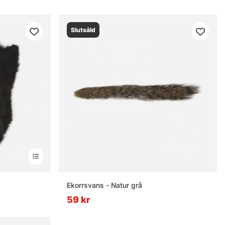
Slutsåld
Ekorrsvans - Natur grå
59 kr