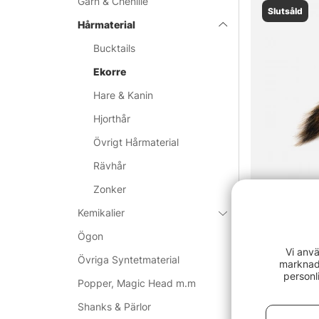
Garn & Chenille
Slutsåld
Hårmaterial
Bucktails
Ekorre
Hare & Kanin
Hjorthår
Övrigt Hårmaterial
Rävhår
Zonker
Kemikalier
Ekorrsvans 
Ögon
42 kr
Vi anvä
Övriga Syntetmaterial
marknads
personl
Popper, Magic Head m.m
Shanks & Pärlor