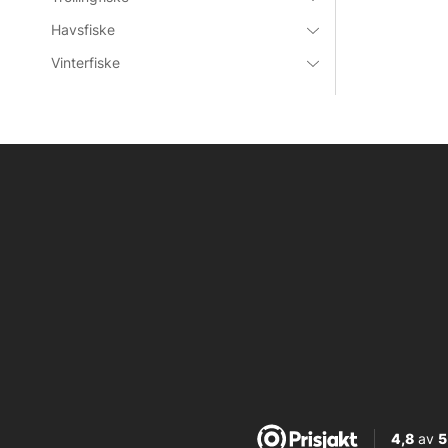
Havsfiske
Vinterfiske
4,8
av
5