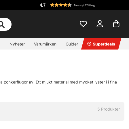
4.7
Baserat på 1153 betyg
Nyheter
Varumärken
Guider
Superdeals
a zonkerflugor av. Ett mjukt material med mycket lyster i i fina
5
Produkter