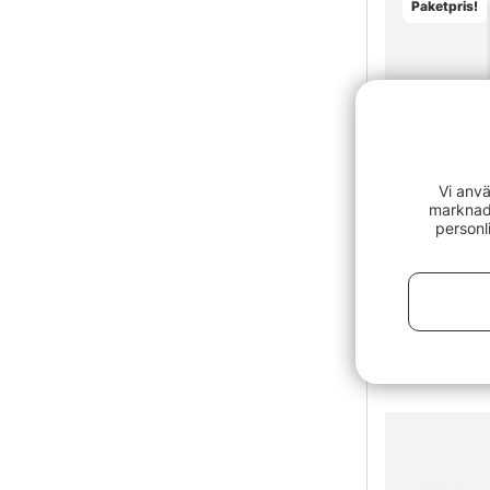
Paketpris!
Vi anvä
marknads
personl
Korum Meth
149 kr