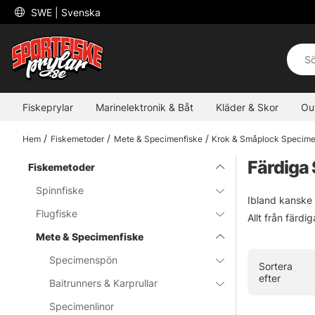
 SWE 
| Svenska
Fiskeprylar
Marinelektronik & Båt
Kläder & Skor
Ou
Hem
Fiskemetoder
Mete & Specimenfiske
Krok & Småplock Specime
Färdiga
Fiskemetoder
Spinnfiske
Ibland kanske m
Flugfiske
Allt från färdig
Mete & Specimenfiske
Specimenspön
Sortera
efter
Baitrunners & Karprullar
Specimenlinor