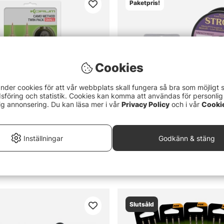
Paketpris!
Cookies
nder cookies för att vår webbplats skall fungera så bra som möjligt 
föring och statistik. Cookies kan komma att användas för personlig
ig annonsering. Du kan läsa mer i vår
Privacy Policy
och i vår
Cooki
Inställningar
Godkänn & stäng
od Feeder Set
Cage Feeder Paternoster Set
219 kr
Slutsåld