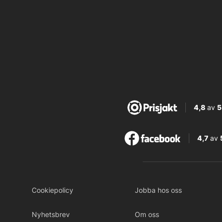
4,8
av
5
4,7
av
Cookiepolicy
Jobba hos oss
Nyhetsbrev
Om oss