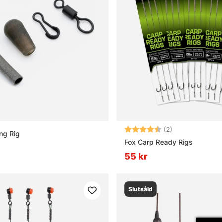
Betyg:
4.5 utav 5 stjä
(2)
ng Rig
Fox Carp Ready Rigs
55 kr
Slutsåld