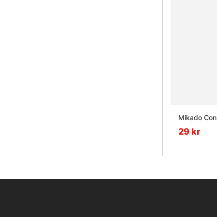
Mikado Conn
29 kr