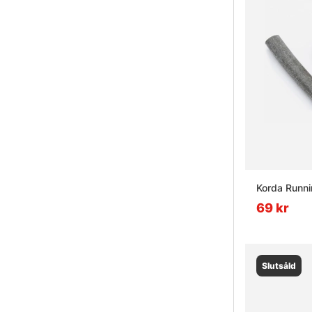
Korda Runni
69 kr
Slutsåld