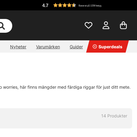
4.7
Baserat på 1158 betyg
Nyheter
Varumärken
Guider
Superdeals
o worries, här finns mängder med färdiga riggar för just ditt mete.
14
Produkter