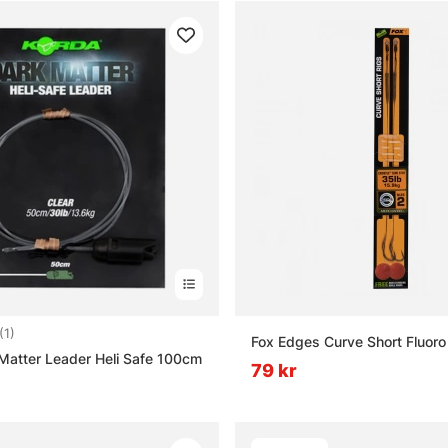
5.0 utav 5 stjärnor
(1)
Fox Edges Curve Short Fluoro
Matter Leader Heli Safe 100cm
79 kr