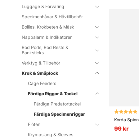
Luggage & Förvaring
Specimenhåvar & Håvtillbehör
Boilies, Krokbeten & Mäsk
Nappalarm & Indikatorer
Rod Pods, Rod Rests &
Banksticks
Verktyg & Tillbehör
Krok & Småplock
Cage Feeders
Färdiga Riggar & Tackel
Färdiga Predatortackel
Betyg:
Färdiga Specimenriggar
Korda Spinn
Flöten
99 kr
Krympslang & Sleeves