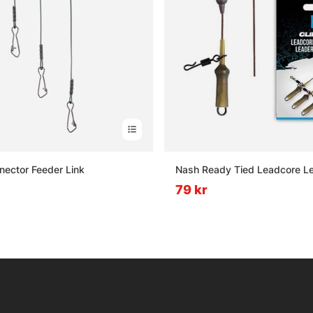
ector Feeder Link
Nash Ready Tied Leadcore L
79 kr