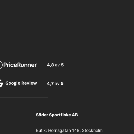
4,8
av
5
4,7
av
5
Söder Sportfiske AB
Butik:
Hornsgatan 148, Stockholm