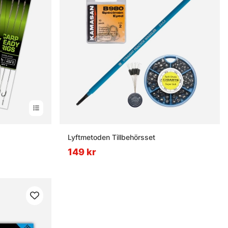
rnor
Lyftmetoden Tillbehörsset
149 kr