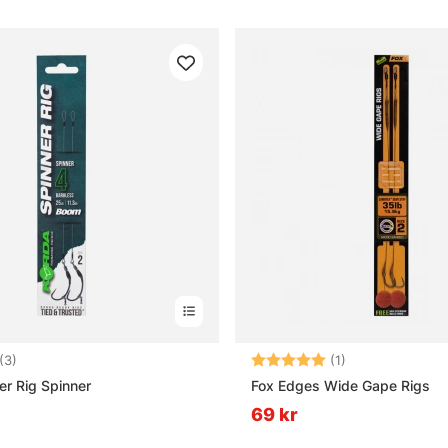
5.0 utav 5 stjärnor
Betyg:
5.0 utav 5 stjär
(3)
(1)
er Rig Spinner
Fox Edges Wide Gape Rigs
69 kr