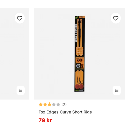
nor
Betyg:
3.0 utav 5 stjärnor
(2)
Fox Edges Curve Short Rigs
79 kr