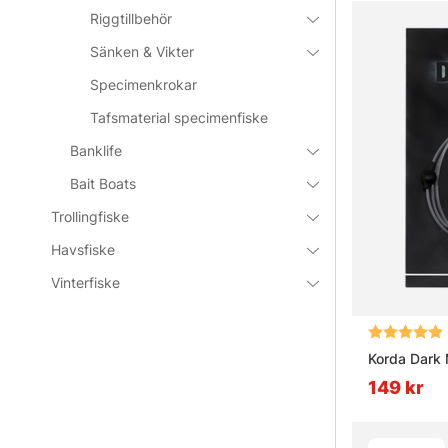
Riggtillbehör
Sänken & Vikter
Specimenkrokar
Tafsmaterial specimenfiske
Banklife
Bait Boats
Trollingfiske
Havsfiske
Vinterfiske
Betyg:
Korda Dark 
149 kr