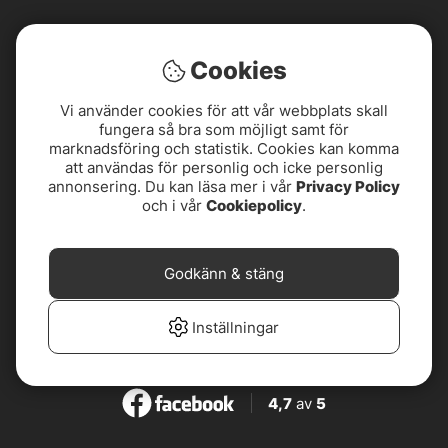
Vad skiljer en robust resväska från en enklare
modell?
Cookies
Vi använder cookies för att vår webbplats skall
fungera så bra som möjligt samt för
marknadsföring och statistik. Cookies kan komma
att användas för personlig och icke personlig
annonsering. Du kan läsa mer i vår
Privacy Policy
och i vår
Cookiepolicy
.
Godkänn & stäng
4,8
av
5
Inställningar
4,8
av
5
4,7
av
5