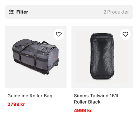
nivå. En bra resväska märks inte så mycket när allt flyter.
Filter
2
Produkter
Det är just poängen. Den ska rulla fint, rymma klokt och stå
pall när resan drar ut lite längre än planerat.
» Till väskor, boxar och förvaring
Vanliga frågor om resväskor
Vad är en resväska?
Guideline Roller Bag
Simms Tailwind 161L
Vad passar en resväska bra till?
Roller Black
2799 kr
4999 kr
Vad ska man tänka på när man väljer resväska?