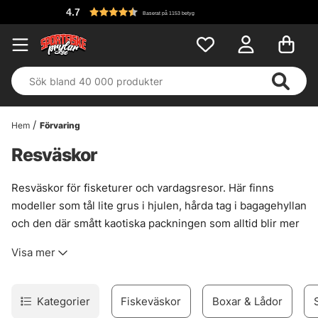
4.7
Baserat på 1153 betyg
Hem
Förvaring
Resväskor
Resväskor för fisketurer och vardagsresor. Här finns
modeller som tål lite grus i hjulen, hårda tag i bagagehyllan
och den där smått kaotiska packningen som alltid blir mer
än tänkt. Sortimentet är valt med fokus på funktion,
Visa mer
slitstyrka och sådant som faktiskt spelar roll när väskan
ska följa med på både fiskeresa och familjehelg.
Utbudet rymmer välkända namn som Patagonia, Orvis och
Kategorier
Fiskeväskor
Boxar & Lådor
Guideline, plus fler märken som håller en jämn, pålitlig