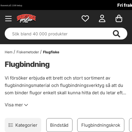
Fri frakt över 699 kr!
Hem
Fiskemetoder
Flugfiske
Flugbindning
Vi försöker erbjuda ett brett och stort sortiment av
flugbindningsmaterial och flugbindningsverktyg så att du
som binder flugor enkelt skall kunna hitta det du letar efter
på ett och samma ställe. Hos oss hittar du allt från bindstäd
Visa mer
till den minsta fjädern.
Kategorier
Bindstäd
Flugbindningskrok