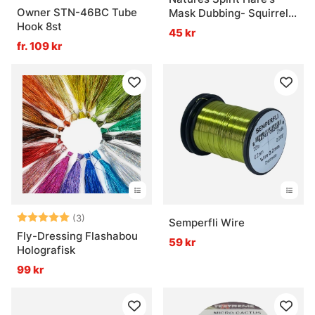
Owner STN-46BC Tube
Mask Dubbing- Squirrel
Hook 8st
Blend
45 kr
fr. 109 kr
Betyg:
5.0 utav 5 stjärnor
(3)
Semperfli Wire
Fly-Dressing Flashabou
59 kr
Holografisk
99 kr