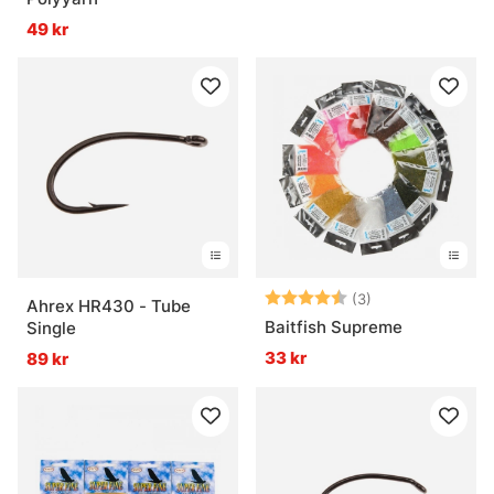
49 kr
Betyg:
4.3 utav 5 stjär
(3)
Ahrex HR430 - Tube
Baitfish Supreme
Single
33 kr
89 kr