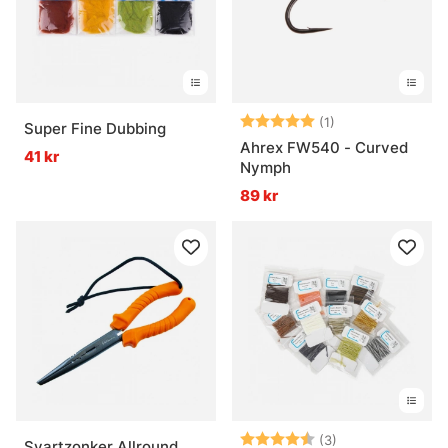
Betyg:
5.0 utav 5 stjär
(1)
Super Fine Dubbing
Ahrex FW540 - Curved
41 kr
Nymph
89 kr
Betyg:
4.3 utav 5 stjär
(3)
Svartzonker Allround