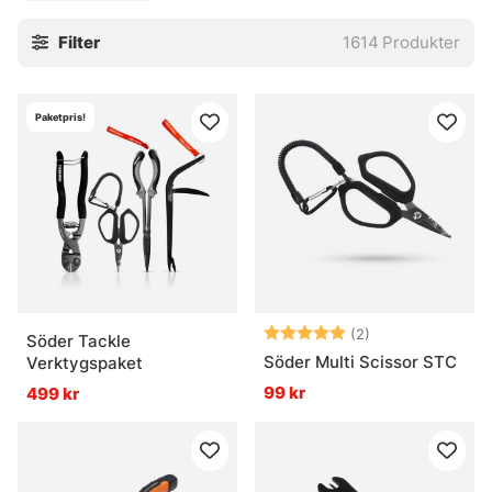
Filter
1614
Produkter
Paketpris!
Betyg:
5.0 utav 5 stjär
(2)
Söder Tackle
Söder Multi Scissor STC
Verktygspaket
99 kr
499 kr