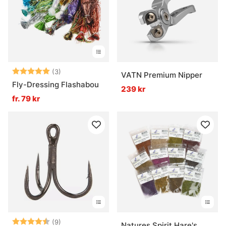
Betyg:
5.0 utav 5 stjärnor
(3)
VATN Premium Nipper
Fly-Dressing Flashabou
239 kr
fr. 79 kr
Betyg:
4.9 utav 5 stjärnor
(9)
Natures Spirit Hare's