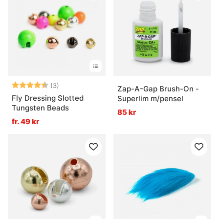
Betyg:
4.3 utav 5 stjärnor
(3)
Zap-A-Gap Brush-On -
Fly Dressing Slotted
Superlim m/pensel
Tungsten Beads
85 kr
fr. 49 kr