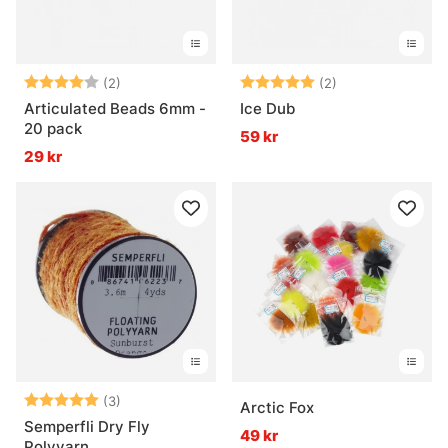
Betyg:
4.0 utav 5 stjärnor
Betyg:
5.0 utav 5 stjär
(2)
(2)
Articulated Beads 6mm -
Ice Dub
20 pack
59 kr
29 kr
Betyg:
5.0 utav 5 stjärnor
(3)
Arctic Fox
Semperfli Dry Fly
49 kr
Polyyarn