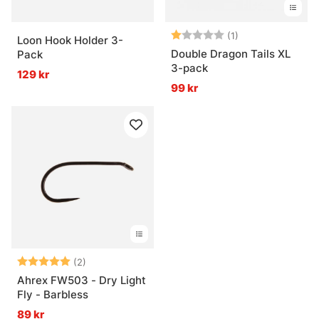
Betyg:
1.0 utav 5 stjärn
(1)
Loon Hook Holder 3-
Double Dragon Tails XL
Pack
3-pack
129 kr
99 kr
Betyg:
5.0 utav 5 stjärnor
(2)
Ahrex FW503 - Dry Light
Fly - Barbless
89 kr