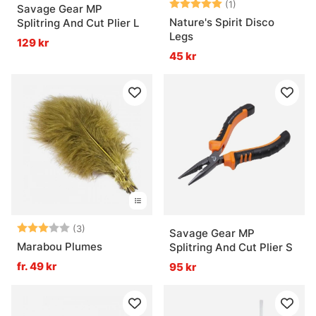
Betyg:
5.0 utav 5 stjär
(1)
Savage Gear MP
Nature's Spirit Disco
Splitring And Cut Plier L
Legs
129 kr
45 kr
Betyg:
3.0 utav 5 stjärnor
(3)
Savage Gear MP
Marabou Plumes
Splitring And Cut Plier S
fr. 49 kr
95 kr