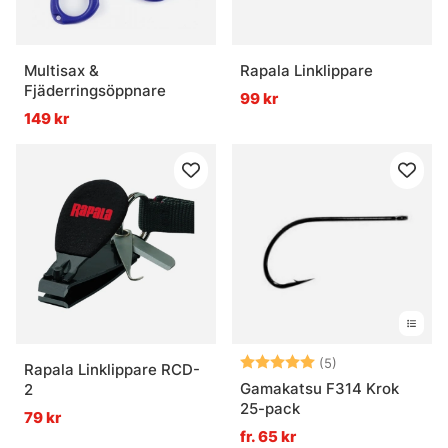
Multisax &
Rapala Linklippare
Fjäderringsöppnare
99 kr
149 kr
Betyg:
5.0 utav 5 stjär
(5)
Rapala Linklippare RCD-
Gamakatsu F314 Krok
2
25-pack
79 kr
fr. 65 kr