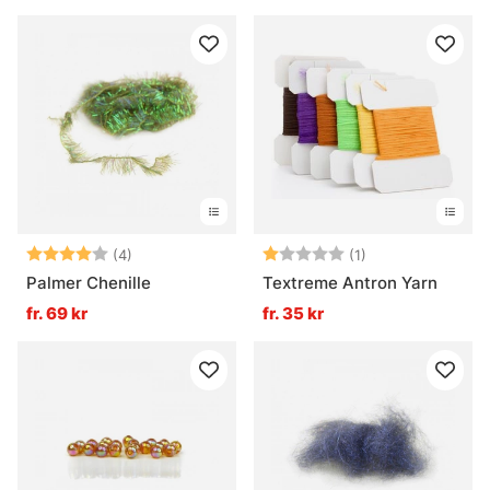
Betyg:
4.0 utav 5 stjärnor
Betyg:
1.0 utav 5 stjärn
(4)
(1)
Palmer Chenille
Textreme Antron Yarn
fr. 69 kr
fr. 35 kr