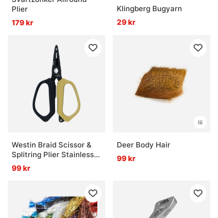
Klingberg Bugyarn
Plier
29 kr
179 kr
Westin Braid Scissor &
Deer Body Hair
Splitring Plier Stainless
99 kr
5'/12,5cm
99 kr