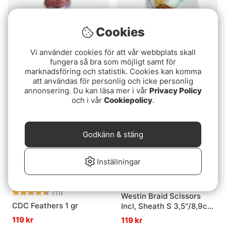
Cookies
Vi använder cookies för att vår webbplats skall
Vinyl D Rib, Medium
Shimmerbou
fungera så bra som möjligt samt för
fr. 69 kr
99 kr
marknadsföring och statistik. Cookies kan komma
att användas för personlig och icke personlig
annonsering. Du kan läsa mer i vår
Privacy Policy
och i vår
Cookiepolicy
.
Godkänn & stäng
Inställningar
Betyg:
4.6 utav 5 stjärnor
(11)
Westin Braid Scissors
CDC Feathers 1 gr
Incl, Sheath S 3,5''/8,9cm
Black Sand
119 kr
119 kr