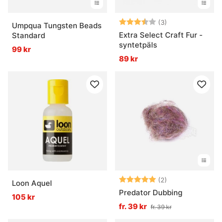
Betyg:
3.7 utav 5 stjär
(3)
Umpqua Tungsten Beads
Extra Select Craft Fur -
Standard
syntetpäls
99 kr
89 kr
Betyg:
5.0 utav 5 stjär
(2)
Loon Aquel
Predator Dubbing
105 kr
fr. 39 kr
fr. 39 kr