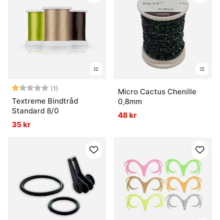
Betyg:
1.0 utav 5 stjärnor
(1)
Micro Cactus Chenille
Textreme Bindtråd
0,8mm
Standard 8/0
48 kr
35 kr