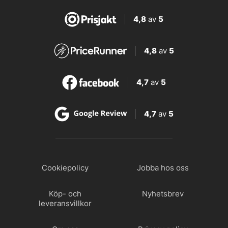
4,8
av
5
4,8
av
5
4,7
av
5
4,7
av
5
Cookiepolicy
Jobba hos oss
Köp- och
Nyhetsbrev
leveransvillkor