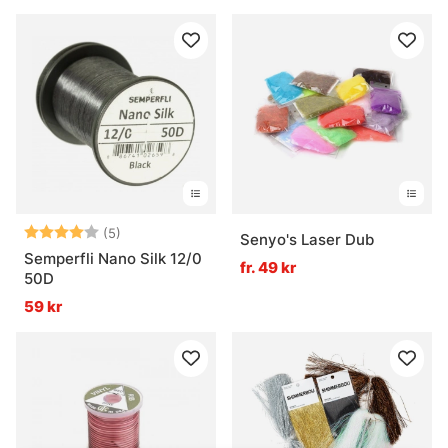
Betyg:
4.0 utav 5 stjärnor
(5)
Senyo's Laser Dub
Semperfli Nano Silk 12/0
fr. 49 kr
50D
59 kr