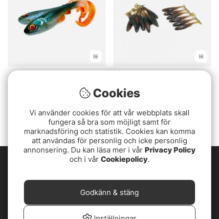
BoniBaits Happy Hybrid
Boni Baits Mini Happy
8,5cm (Bulk)
Cookies
fr. 129 kr
15 kr
Vi använder cookies för att vår webbplats skall
fungera så bra som möjligt samt för
marknadsföring och statistik. Cookies kan komma
att användas för personlig och icke personlig
annonsering. Du kan läsa mer i vår
Privacy Policy
och i vår
Cookiepolicy
.
Godkänn & stäng
Inställningar