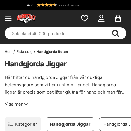
4.7
Baserat på 1157 betyg
Hem
Fiskedrag
Handgjorda Beten
Handgjorda Jiggar
Här hittar du handgjorda Jiggar från vår duktiga
betesbyggare som vi har runt om i landet! Handgjorda
jiggar är precis som det låter gjutna för hand och man får
den där extra känslan när man fiskar med handgjorda
Visa mer
jiggar!
Kategorier
Handgjorda Jiggar
Handgjorda J