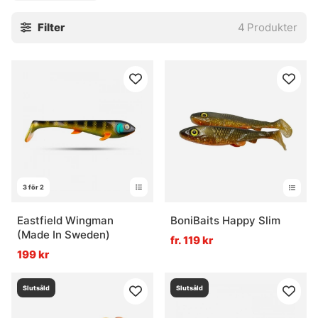
Filter
4
Produkter
3 för 2
Eastfield Wingman
BoniBaits Happy Slim
(Made In Sweden)
fr. 119 kr
199 kr
Slutsåld
Slutsåld