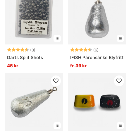
Betyg:
4.3 utav 5 stjärnor
Betyg:
4.8 utav 5 stjär
(3)
(6)
Darts Split Shots
IFISH Päronsänke Blyfritt
45 kr
fr. 39 kr