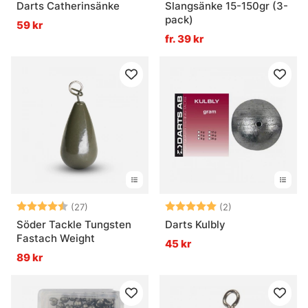
Darts Catherinsänke
Slangsänke 15-150gr (3-
pack)
59 kr
fr. 39 kr
Betyg:
4.3 utav 5 stjärnor
Betyg:
5.0 utav 5 stjär
(27)
(2)
Söder Tackle Tungsten
Darts Kulbly
Fastach Weight
45 kr
89 kr