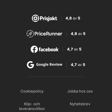
4,8
av
5
4,8
av
5
4,7
av
5
4,7
av
5
Cookiepolicy
Jobba hos oss
Köp- och
Nyhetsbrev
leveransvillkor