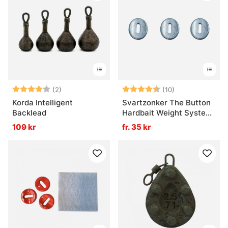
Betyg:
4.0 utav 5 stjärnor
Betyg:
4.2 utav 5 stjä
(2)
(10)
Korda Intelligent
Svartzonker The Button
Backlead
Hardbait Weight System
(3-pack)
109 kr
fr. 35 kr