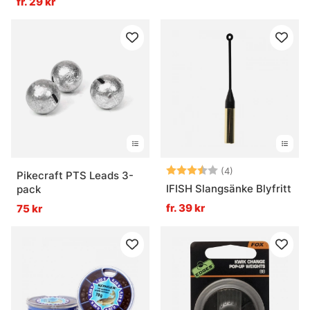
fr. 29 kr
Betyg:
3.8 utav 5 stjär
(4)
Pikecraft PTS Leads 3-
IFISH Slangsänke Blyfritt
pack
fr. 39 kr
75 kr