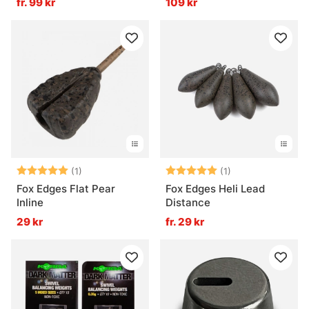
fr. 99 kr
109 kr
Betyg:
5.0 utav 5 stjärnor
Betyg:
5.0 utav 5 stjär
(1)
(1)
Fox Edges Flat Pear
Fox Edges Heli Lead
Inline
Distance
29 kr
fr. 29 kr