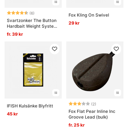
Betyg:
4.8 utav 5 stjärnor
(6)
Fox Kling On Swivel
Svartzonker The Button
29 kr
Hardbait Weight System
Fl. Orange (3-pack)
fr. 39 kr
Betyg:
3.0 utav 5 stjär
(2)
IFISH Kulsänke Blyfritt
Fox Flat Pear Inline Inc
45 kr
Groove Lead (bulk)
fr. 25 kr