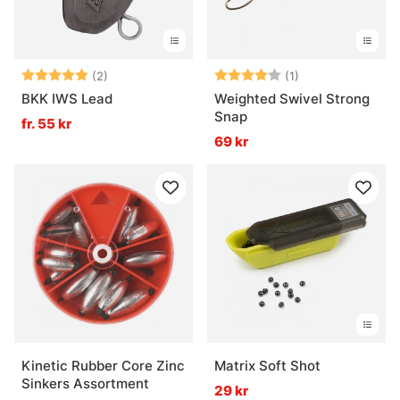
Betyg:
5.0 utav 5 stjärnor
Betyg:
4.0 utav 5 stjär
(2)
(1)
BKK IWS Lead
Weighted Swivel Strong
Snap
fr. 55 kr
69 kr
Kinetic Rubber Core Zinc
Matrix Soft Shot
Sinkers Assortment
29 kr