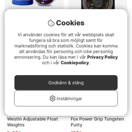
Cookies
Konger Kulhagel
Fox Edges Kwick Change
Vi använder cookies för att vår webbplats skall
Pop-up Weight
39 kr
fungera så bra som möjligt samt för
fr. 85 kr
marknadsföring och statistik. Cookies kan komma
att användas för personlig och icke personlig
annonsering. Du kan läsa mer i vår
Privacy Policy
och i vår
Cookiepolicy
.
Godkänn & stäng
Inställningar
Westin Adjustable Float
Fox Power Grip Tungsten
Weights
Putty