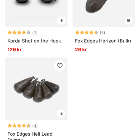
Betyg:
4.0 utav 5 stjärnor
Betyg:
4.8 utav 5 stjär
(3)
(5)
Korda Shot on the Hook
Fox Edges Horizon (Bulk)
129 kr
29 kr
Betyg:
4.5 utav 5 stjärnor
(4)
Fox Edges Heli Lead