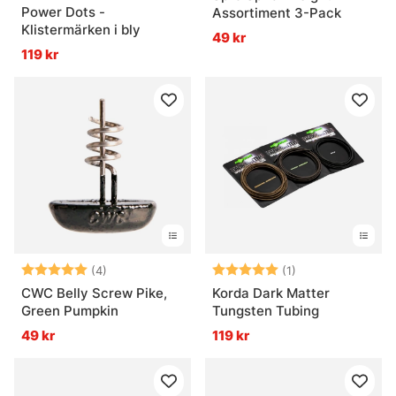
Power Dots -
Assortiment 3-Pack
Klistermärken i bly
49 kr
119 kr
Betyg:
5.0 utav 5 stjärnor
Betyg:
5.0 utav 5 stjär
(4)
(1)
CWC Belly Screw Pike,
Korda Dark Matter
Green Pumpkin
Tungsten Tubing
49 kr
119 kr