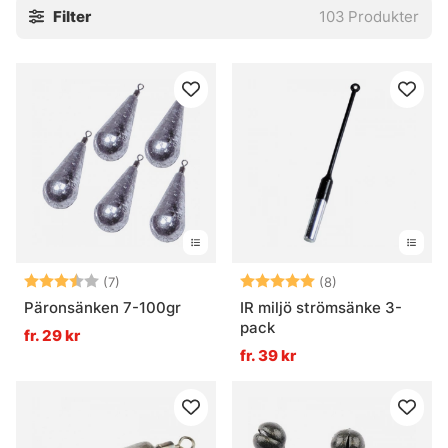
Filter
103
Produkter
Betyg:
3.7 utav 5 stjärnor
Betyg:
5.0 utav 5 stjär
(7)
(8)
Päronsänken 7-100gr
IR miljö strömsänke 3-
pack
fr. 29 kr
fr. 39 kr