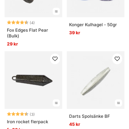
Betyg:
4.3 utav 5 stjärnor
(4)
Konger Kulhagel - 50gr
Fox Edges Flat Pear
39 kr
(Bulk)
29 kr
Betyg:
4.7 utav 5 stjärnor
(3)
Darts Spolsänke BF
Iron rocket flerpack
45 kr