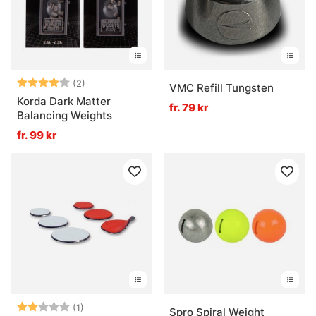
Betyg:
4.0 utav 5 stjärnor
(2)
VMC Refill Tungsten
Korda Dark Matter
fr. 79 kr
Balancing Weights
fr. 99 kr
Betyg:
2.0 utav 5 stjärnor
(1)
Spro Spiral Weight