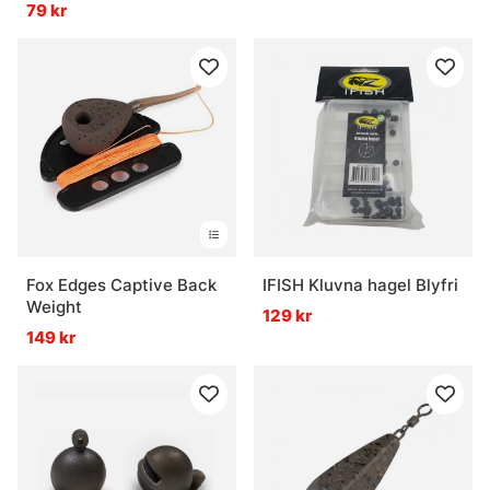
79 kr
Fox Edges Captive Back
IFISH Kluvna hagel Blyfri
Weight
129 kr
149 kr