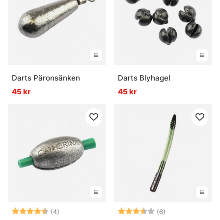
Darts Päronsänken
Darts Blyhagel
45 kr
45 kr
Betyg:
4.5 utav 5 stjärnor
Betyg:
3.7 utav 5 stjär
(4)
(6)