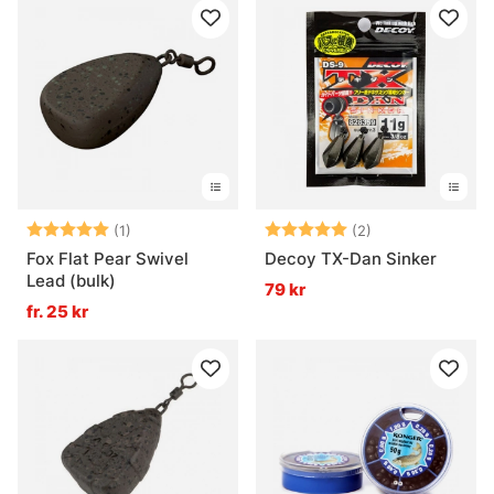
Betyg:
5.0 utav 5 stjärnor
Betyg:
5.0 utav 5 stjär
(1)
(2)
Fox Flat Pear Swivel
Decoy TX-Dan Sinker
Lead (bulk)
79 kr
fr. 25 kr