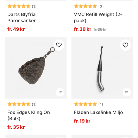
Betyg:
5.0 utav 5 stjärnor
Betyg:
4.7 utav 5 stjär
(1)
(3)
Darts Blyfria
VMC Refill Weight (2-
Päronsänken
pack)
fr. 49 kr
fr. 39 kr
fr. 39 kr
Betyg:
5.0 utav 5 stjärnor
Betyg:
5.0 utav 5 stjär
(1)
(1)
Fox Edges Kling On
Fladen Laxsänke Miljö
(Bulk)
fr. 19 kr
fr. 35 kr