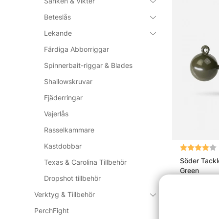
Sänken & Vikter
Beteslås
Lekande
Färdiga Abborriggar
Spinnerbait-riggar & Blades
Shallowskruvar
Fjäderringar
Vajerlås
Rasselkammare
Kastdobbar
Betyg:
Söder Tackl
Texas & Carolina Tillbehör
Green
Dropshot tillbehör
fr. 79 kr
Verktyg & Tillbehör
PerchFight