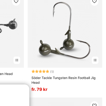
Betyg:
5.0 utav 5 stjärnor
(1)
ten Head
Söder Tackle Tungsten Resin Football Jig
Head
fr. 79 kr