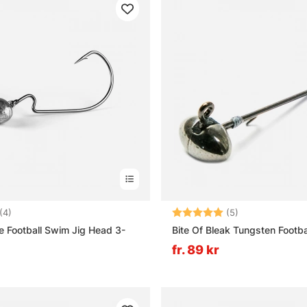
4.8 utav 5 stjärnor
Betyg:
5.0 utav 5 stjä
(4)
(5)
e Football Swim Jig Head 3-
Bite Of Bleak Tungsten Footba
fr. 89 kr