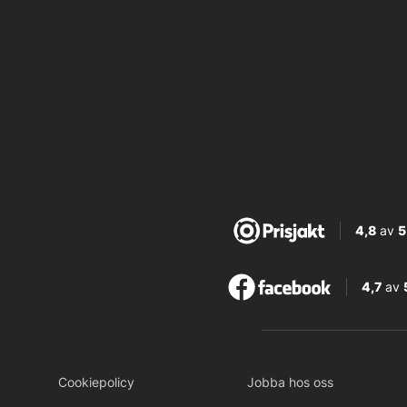
4,8
av
5
4,7
av
Cookiepolicy
Jobba hos oss