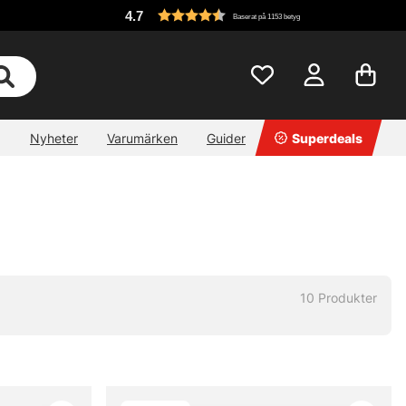
4.7
Baserat på 1153 betyg
Nyheter
Varumärken
Guider
Superdeals
10
Produkter