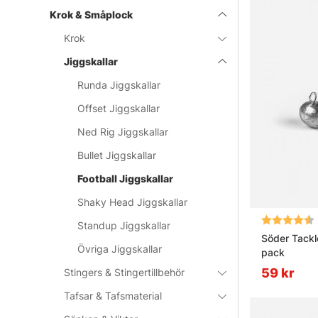
Krok & Småplock
Krok
Jiggskallar
Runda Jiggskallar
Offset Jiggskallar
Ned Rig Jiggskallar
Bullet Jiggskallar
Football Jiggskallar
Shaky Head Jiggskallar
Betyg:
Standup Jiggskallar
Söder Tackl
Övriga Jiggskallar
pack
59 kr
Stingers & Stingertillbehör
Tafsar & Tafsmaterial