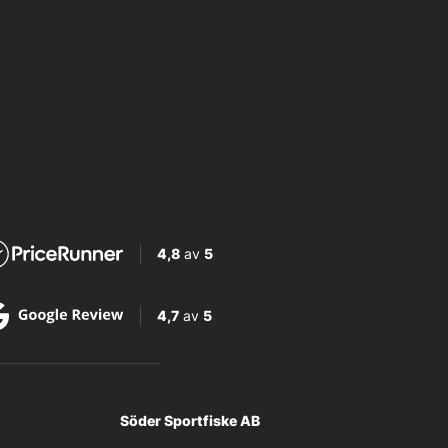
4,8
av
5
4,7
av
5
Söder Sportfiske AB