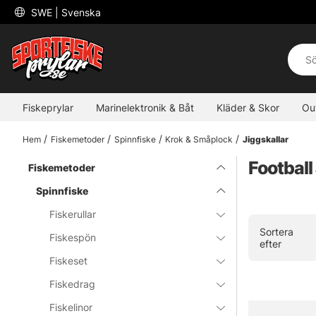
 SWE 
| Svenska
Fiskeprylar
Marinelektronik & Båt
Kläder & Skor
Ou
Hem
Fiskemetoder
Spinnfiske
Krok & Småplock
Jiggskallar
Football
Fiskemetoder
Spinnfiske
Fiskerullar
Sortera
Fiskespön
efter
Fiskeset
Fiskedrag
Fiskelinor