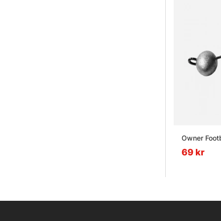
Owner Footb
69 kr