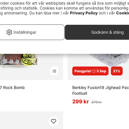
nder cookies för att vår webbplats skall fungera så bra som möjligt 
föring och statistik. Cookies kan komma att användas för personlig
ig annonsering. Du kan läsa mer i vår
Privacy Policy
och i vår
Cooki
Inställningar
Godkänn & stäng
Pangpris!
3 Sep
21%
7 Rock Bomb
Berkley Fusion19 Jighead Pa
Football
299 kr
379 kr