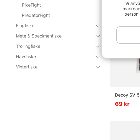
Vi anvä
PikeFight
marknads
personl
PredatorFight
Flugfiske
Mete & Specimenfiske
Trollingfiske
Havsfiske
Vinterfiske
Decoy SV-5
69 kr