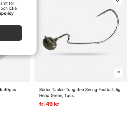
samt för
 och icke
epolicy
.
ck 40pcs
Söder Tackle Tungsten Swing Football Jig
Head Green, 1pcs
fr. 49 kr