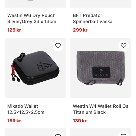
Westin W6 Dry Pouch
BFT Predator
Silver/Grey 23 x 13cm
Spinnerbait väska
125 kr
299 kr
Mikado Wallet
Westin W4 Wallet Roll Os
12.5x12.5x2.5cm
Titanium Black
189 kr
139 kr