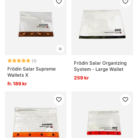
Betyg:
5.0 utav 5 stjärnor
(1)
Frödin Salar Organizing
Frödin Salar Supreme
System - Large Wallet
Wallets X
259 kr
fr. 189 kr