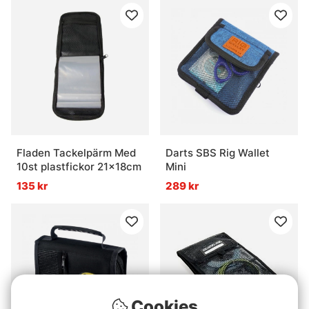
Fladen Tackelpärm Med
Darts SBS Rig Wallet
10st plastfickor 21x18cm
Mini
135 kr
289 kr
Cookies