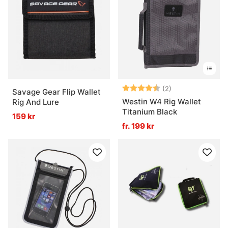
Betyg:
4.5 utav 5 stjär
(2)
Savage Gear Flip Wallet
Westin W4 Rig Wallet
Rig And Lure
Titanium Black
159 kr
fr. 199 kr