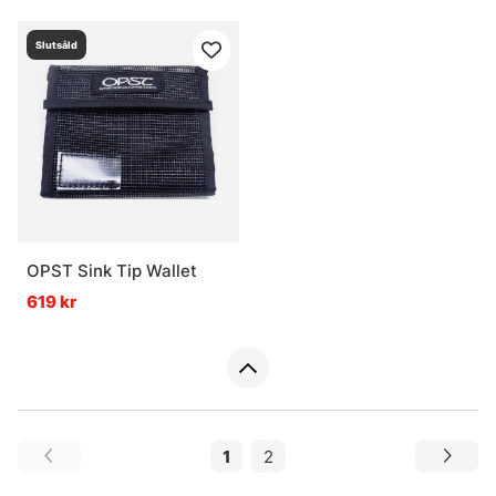
Slutsåld
OPST Sink Tip Wallet
619 kr
1
2