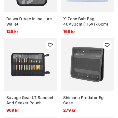
Daiwa D-Vec Inline Lure
X-Zone Bait Bag,
Wallet
40x33cm (115x17,6cm)
125 kr
169 kr
Savage Gear LT Sandeel
Shimano Predator Egi
And Seeker Pouch
Case
969 kr
279 kr