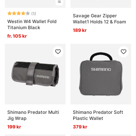
Betyg:
4.0 utav 5 stjärnor
(1)
Savage Gear Zipper
Westin W4 Wallet Fold
Wallet1 Holds 12 & Foam
Titanium Black
189 kr
fr. 105 kr
Shimano Predator Multi
Shimano Predator Soft
Jig Wrap
Plastic Wallet
199 kr
379 kr