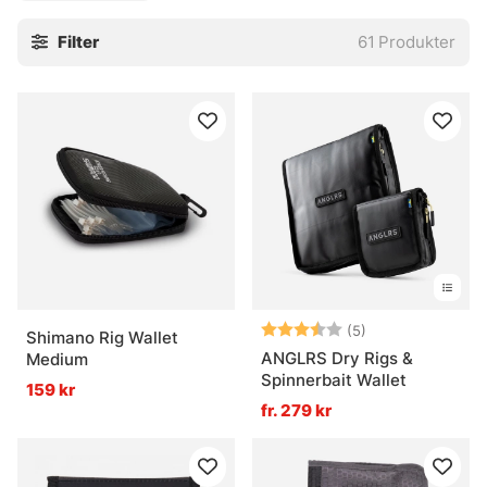
det trasslar sig.
Filter
61
Produkter
Betyg:
3.8 utav 5 stjär
(5)
Shimano Rig Wallet
ANGLRS Dry Rigs &
Medium
Spinnerbait Wallet
159 kr
fr. 279 kr