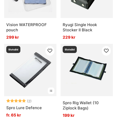
Vision WATERPROOF
Ryugi Single Hook
pouch
Stocker II Black
299 kr
229 kr
Slutsåld
Slutsåld
Betyg:
5.0 utav 5 stjärnor
(2)
Spro Rig Wallet (10
Spro Lure Defence
Ziplock Bags)
fr. 65 kr
199 kr