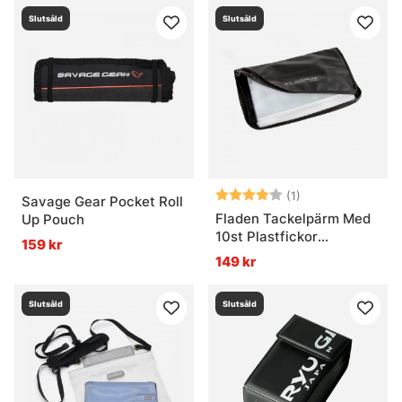
Slutsåld
Slutsåld
Betyg:
4.0 utav 5 stjär
(1)
Savage Gear Pocket Roll
Fladen Tackelpärm Med
Up Pouch
10st Plastfickor
159 kr
Tarpaulin 21x36cm
149 kr
Slutsåld
Slutsåld