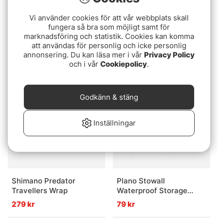
Vi använder cookies för att vår webbplats skall
fungera så bra som möjligt samt för
IFISH Tacklemap Double
Guideline Mesh Wallet
marknadsföring och statistik. Cookies kan komma
For Shooting Heads
att användas för personlig och icke personlig
259 kr
annonsering. Du kan läsa mer i vår
Privacy Policy
269 kr
och i vår
Cookiepolicy
.
Godkänn & stäng
Inställningar
Shimano Predator
Plano Stowall
Travellers Wrap
Waterproof Storage
3600
279 kr
79 kr