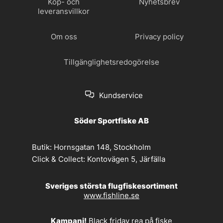
Köp- och
Nyhetsbrev
leveransvillkor
Om oss
Privacy policy
Tillgänglighetsredogörelse
Kundservice
Söder Sportfiske AB
Butik:
Hornsgatan 148, Stockholm
Click & Collect:
Kontovägen 5, Järfälla
Sveriges största flugfiskesortiment
www.fishline.se
Kampanj!
Black friday rea på fiske