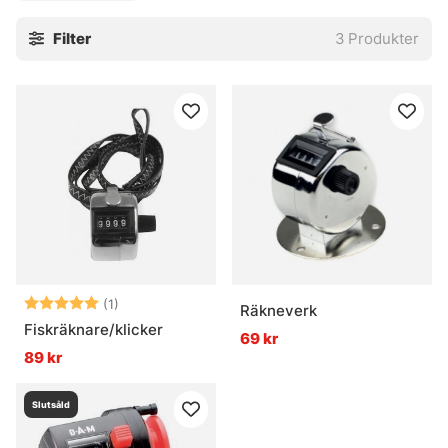
Praktiskt när fisket går på rutin, men ändå kräver
Filter
3
Produkter
precision. Lite enkel mekanik, mycket nytta.
» Till verktyg & bra att ha
Vanliga frågor om räkneverk
Vad är ett räkneverk?
Varför använder man ett fiskräkneverk?
Betyg:
5.0 utav 5 stjärnor
(1)
Räkneverk
Fiskräknare/klicker
69 kr
89 kr
Passar lösa räkneverk på äldre trollingrullar?
Slutsåld