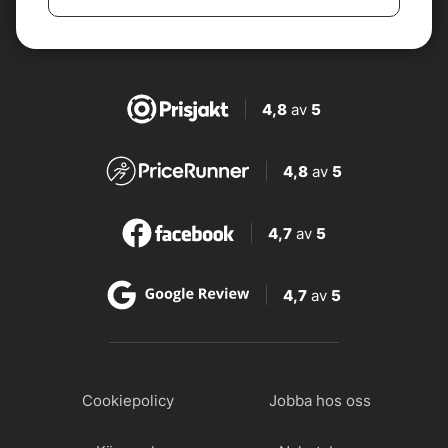
4,8
av
5
4,8
av
5
4,7
av
5
4,7
av
5
Cookiepolicy
Jobba hos oss