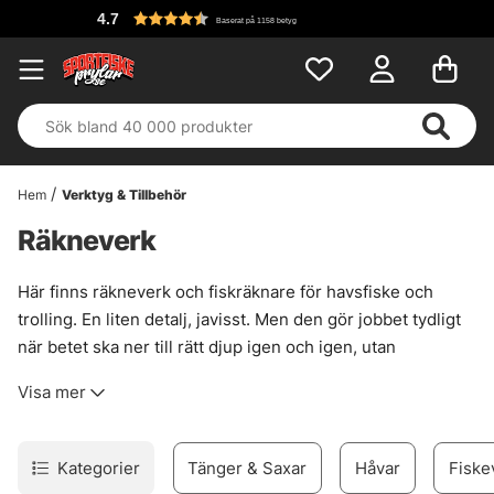
4.7
Baserat på 1158 betyg
Hem
Verktyg & Tillbehör
Räkneverk
Här finns räkneverk och fiskräknare för havsfiske och
trolling. En liten detalj, javisst. Men den gör jobbet tydligt
när betet ska ner till rätt djup igen och igen, utan
gissningar som drar iväg.
Visa mer
Lösa räkneverk passar bra när en äldre trollingrulle saknar
egen mätning, eller när en extra rulle ska få samma
funktion utan att hela setet byts ut. Montera på spöet och
Kategorier
Tänger & Saxar
Håvar
Fiske
få bättre kontroll över lina, djup och återkommande släpp.