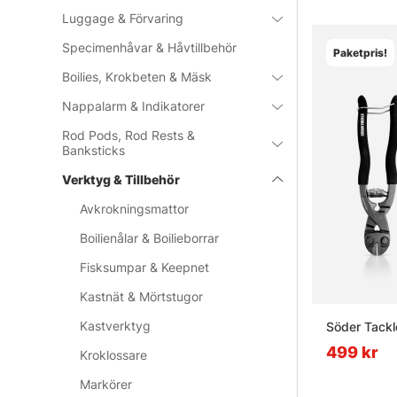
Luggage & Förvaring
Specimenhåvar & Håvtillbehör
Paketpris!
Boilies, Krokbeten & Mäsk
Nappalarm & Indikatorer
Rod Pods, Rod Rests &
Banksticks
Verktyg & Tillbehör
Avkrokningsmattor
Boilienålar & Boilieborrar
Fisksumpar & Keepnet
Kastnät & Mörtstugor
Kastverktyg
Söder Tackl
499 kr
Kroklossare
Markörer