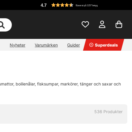
4.7
Baserat på 1157 betyg
Nyheter
Varumärken
Guider
Superdeals
ngsmattor, boilienålar, fisksumpar, markörer, tänger och saxar och
536
Produkter