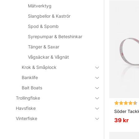
Mätverktyg
Slangbellor & Kaströr
Spod & Spomb
Syrepumpar & Beteshinkar
Tänger & Saxar
Vågsäckar & Vågnät
Krok & Småplock
Banklife
Bait Boats
Trollingfiske
Betyg:
Havsfiske
Söder Tack
Vinterfiske
39 kr