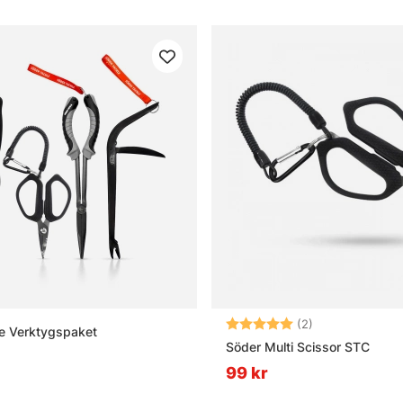
Betyg:
5.0 utav 5 stjä
(2)
e Verktygspaket
Söder Multi Scissor STC
99 kr