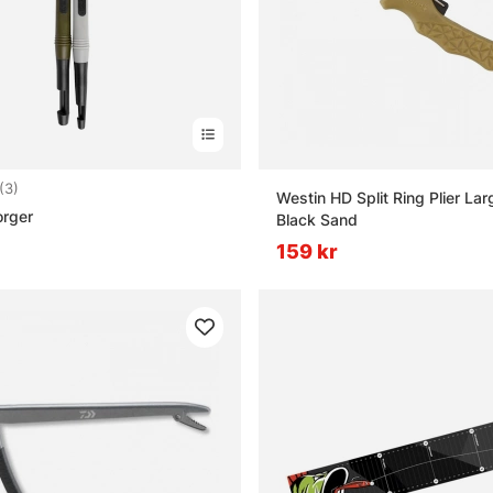
5.0 utav 5 stjärnor
(3)
Westin HD Split Ring Plier La
orger
Black Sand
159 kr