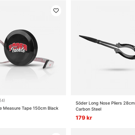
4.5 utav 5 stjärnor
(4)
Söder Long Nose Pliers 28cm
le Measure Tape 150cm Black
Carbon Steel
179 kr