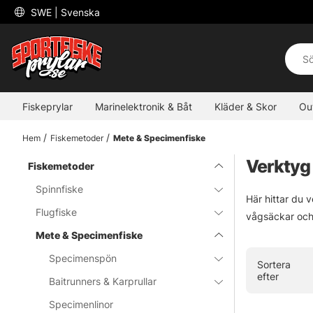
 SWE 
| Svenska
Fiskeprylar
Marinelektronik & Båt
Kläder & Skor
Ou
Hem
Fiskemetoder
Mete & Specimenfiske
Verktyg 
Fiskemetoder
Spinnfiske
Här hittar du v
Flugfiske
vågsäckar och
Mete & Specimenfiske
Specimenspön
Sortera
efter
Baitrunners & Karprullar
Specimenlinor