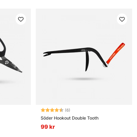
rnor
Betyg:
4.2 utav 5 stjärnor
(6)
Söder Hookout Double Tooth
99 kr