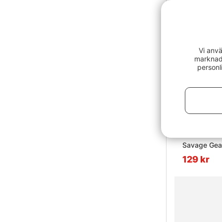
Vi anvä
marknads
personl
Savage Gear
129 kr