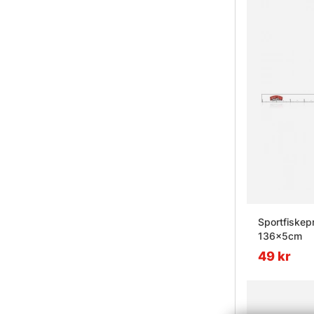
Sportfiskep
136x5cm
49 kr