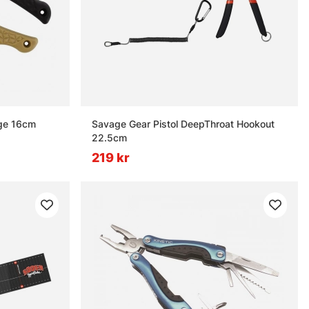
rge 16cm
Savage Gear Pistol DeepThroat Hookout
22.5cm
219 kr