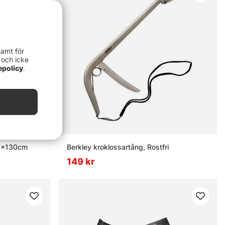
samt för
 och icke
epolicy
.
 8x130cm
Berkley kroklossartång, Rostfri
149 kr