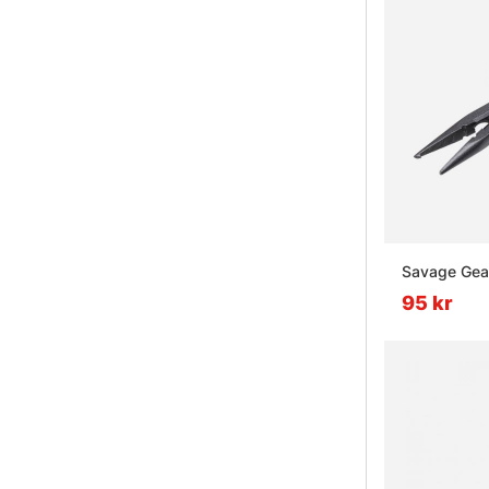
Savage Gear
95 kr