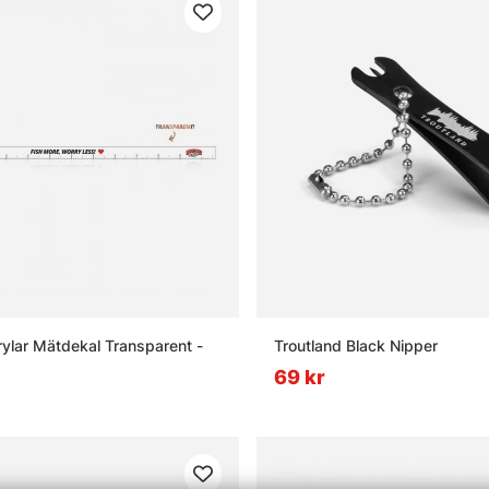
rylar Mätdekal Transparent -
Troutland Black Nipper
69 kr