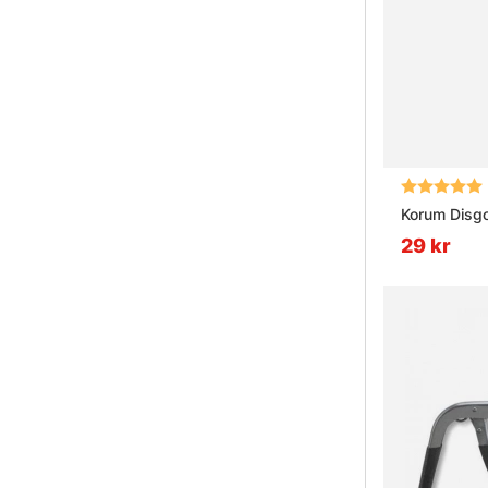
Betyg:
Korum Disg
29 kr