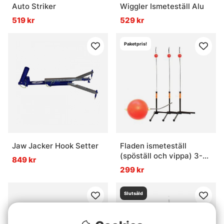
Auto Striker
Wiggler Ismeteställ Alu
519 kr
529 kr
Paketpris!
Jaw Jacker Hook Setter
Fladen ismeteställ
(spöställ och vippa) 3-
849 kr
pack
299 kr
Slutsåld