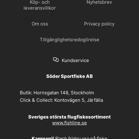
Köp- och
Nyhetsbrev
leveransvillkor
Om oss
Privacy policy
Tillgänglighetsredogörelse
Kundservice
Söder Sportfiske AB
Butik:
Hornsgatan 148, Stockholm
Click & Collect:
Kontovägen 5, Järfälla
Sveriges största flugfiskesortiment
www.fishline.se
Kampanj!
Black friday rea på fiske