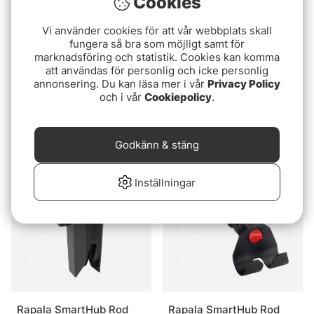
Cookies
Vi använder cookies för att vår webbplats skall
fungera så bra som möjligt samt för
marknadsföring och statistik. Cookies kan komma
att användas för personlig och icke personlig
annonsering. Du kan läsa mer i vår
Privacy Policy
och i vår
Cookiepolicy
.
Jaw Jacker Jigging Base
Plocky Spöhållare inkl.
Vippa
1849 kr
85 kr
Godkänn & stäng
Slutsåld
Slutsåld
Inställningar
Rapala SmartHub Rod
Rapala SmartHub Rod