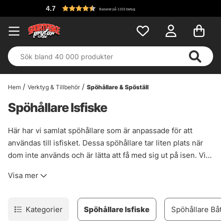
4.7
Baserat på 1153 betyg
Hem
Verktyg & Tillbehör
Spöhållare & Spöställ
Spöhållare Isfiske
Här har vi samlat spöhållare som är anpassade för att
användas till isfisket. Dessa spöhållare tar liten plats när
dom inte används och är lätta att få med sig ut på isen. Vi
har spöhållare till både pimpelfisket och ismetet, vi har
Visa mer
även smarta spöhållare som du kan fästa på ispulkan.
Kategorier
Spöhållare Isfiske
Spöhållare Bå