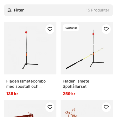
Filter
15
Produkter
Paketpris!
Fladen Ismetecombo
Fladen Ismete
med spöställ och
Spöhållarset
gäddvippa
135 kr
259 kr