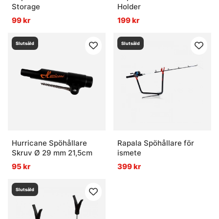
Storage
Holder
99 kr
199 kr
Slutsåld
Slutsåld
Hurricane Spöhållare
Rapala Spöhållare för
Skruv Ø 29 mm 21,5cm
ismete
95 kr
399 kr
Slutsåld