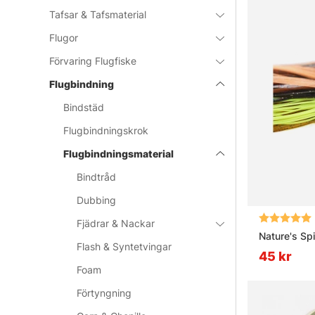
Tafsar & Tafsmaterial
Flugor
Förvaring Flugfiske
Flugbindning
Bindstäd
Flugbindningskrok
Flugbindningsmaterial
Bindtråd
Dubbing
Betyg:
Fjädrar & Nackar
Nature's Spi
Flash & Syntetvingar
45 kr
Foam
Förtyngning