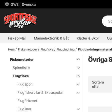
 SWE 
| Svenska
Fiskeprylar
Marinelektronik & Båt
Kläder & Skor
Ou
Hem
Fiskemetoder
Flugfiske
Flugbindning
Flugbindningsmaterial
Övriga 
Fiskemetoder
Spinnfiske
Flugfiske
Sortera
Flugspön
efter
Flugfiskerullar & Extraspolar
Flugfiskeset
Fluglinor