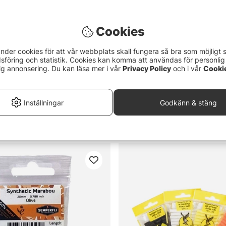
Cookies
nder cookies för att vår webbplats skall fungera så bra som möjligt 
föring och statistik. Cookies kan komma att användas för personlig
ig annonsering. Du kan läsa mer i vår
Privacy Policy
och i vår
Cooki
Inställningar
Godkänn & stäng
l JC Pro Pack Natural
Easy Shrimp Legs 2.0
85 kr
fr. 299 kr