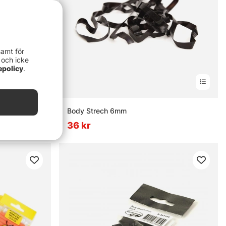
samt för
 och icke
epolicy
.
Body Strech 6mm
36 kr