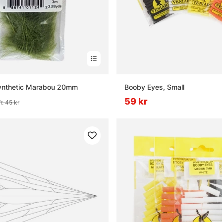
Synthetic Marabou 20mm
Booby Eyes, Small
59 kr
fr. 45 kr