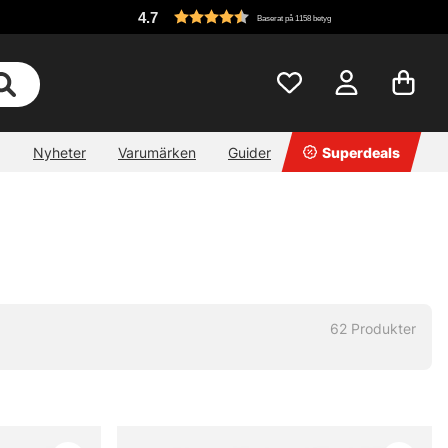
4.7
Baserat på 1158 betyg
Nyheter
Varumärken
Guider
Superdeals
62
Produkter