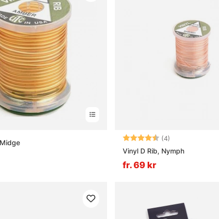
Betyg:
4.8 utav 5 stjä
(4)
, Midge
Vinyl D Rib, Nymph
fr. 69 kr