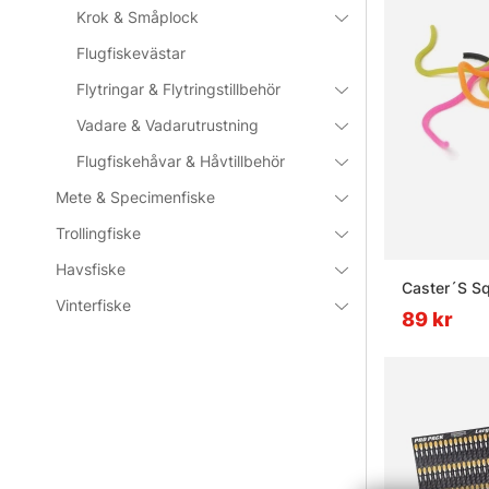
Krok & Småplock
Flugfiskevästar
Flytringar & Flytringstillbehör
Vadare & Vadarutrustning
Flugfiskehåvar & Håvtillbehör
Mete & Specimenfiske
Trollingfiske
Havsfiske
Caster´S S
Vinterfiske
89 kr