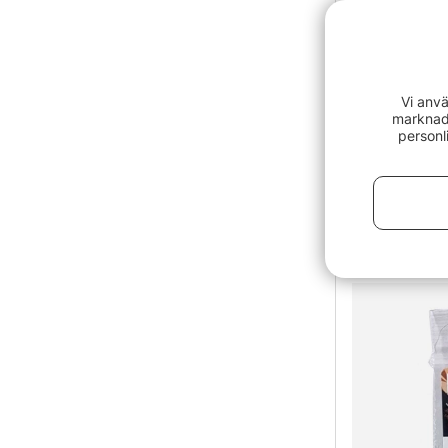
Vi anvä
marknads
personl
Professiona
fr. 299 kr