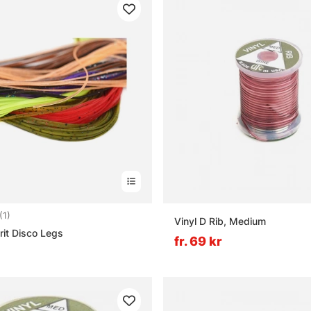
5.0 utav 5 stjärnor
(1)
Vinyl D Rib, Medium
rit Disco Legs
fr. 69 kr