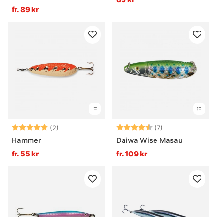
fr. 89 kr
Betyg:
5.0 utav 5 stjärnor
Betyg:
4.9 utav 5 stjär
(2)
(7)
Hammer
Daiwa Wise Masau
fr. 55 kr
fr. 109 kr