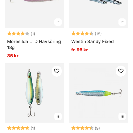
Betyg:
4.0 utav 5 stjärnor
Betyg:
4.8 utav 5 stjä
(1)
(15)
Möresilda LTD Havsöring
Westin Sandy Fixed
18g
fr. 95 kr
85 kr
Betyg:
5.0 utav 5 stjärnor
Betyg:
4.7 utav 5 stjär
(1)
(9)