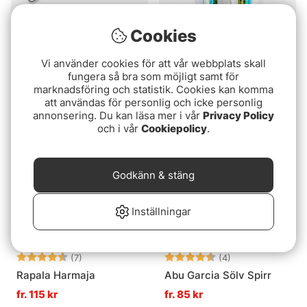
Cookies
Betyg:
4.8 utav 5 stjärnor
Betyg:
4.3 utav 5 stjär
(8)
(3)
Vi använder cookies för att vår webbplats skall
Möresilda 18g
Little Tasmanian Devil
fungera så bra som möjligt samt för
marknadsföring och statistik. Cookies kan komma
85 kr
79 kr
att användas för personlig och icke personlig
annonsering. Du kan läsa mer i vår
Privacy Policy
och i vår
Cookiepolicy
.
Godkänn & stäng
Inställningar
Betyg:
4.9 utav 5 stjärnor
Betyg:
4.8 utav 5 stjär
(7)
(4)
Rapala Harmaja
Abu Garcia Sölv Spirr
fr. 115 kr
fr. 85 kr