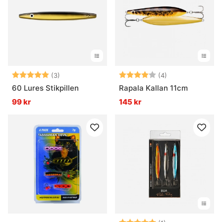
Betyg:
5.0 utav 5 stjärnor
Betyg:
4.0 utav 5 stjär
(3)
(4)
60 Lures Stikpillen
Rapala Kallan 11cm
99 kr
145 kr