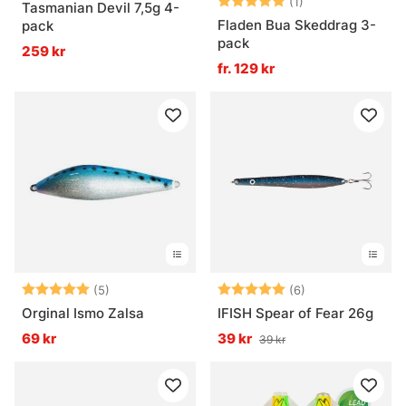
Betyg:
5.0 utav 5 stjär
(1)
Tasmanian Devil 7,5g 4-
Fladen Bua Skeddrag 3-
pack
pack
259 kr
fr. 129 kr
Betyg:
5.0 utav 5 stjärnor
Betyg:
5.0 utav 5 stjär
(5)
(6)
Orginal Ismo Zalsa
IFISH Spear of Fear 26g
69 kr
39 kr
39 kr