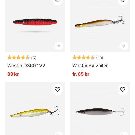
Betyg:
4.6 utav 5 stjärnor
Betyg:
4.6 utav 5 stjä
(5)
(10)
Westin D360° V2
Westin Sølvpilen
89 kr
fr. 65 kr