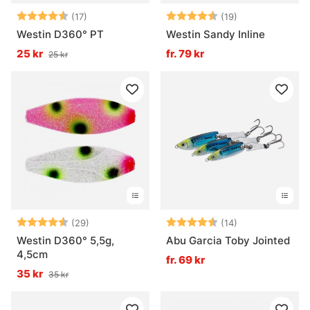
Betyg:
4.9 utav 5 stjärnor
Betyg:
4.9 utav 5 stjä
(17)
(19)
Westin D360° PT
Westin Sandy Inline
25 kr
fr. 79 kr
25 kr
Betyg:
4.8 utav 5 stjärnor
Betyg:
4.4 utav 5 stjä
(29)
(14)
Westin D360° 5,5g,
Abu Garcia Toby Jointed
4,5cm
fr. 69 kr
35 kr
35 kr