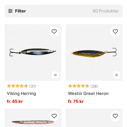
Filter
80
Produkter
Betyg:
4.3 utav 5 stjärnor
Betyg:
4.4 utav 5 stjä
(31)
(28)
Viking Herring
Westin Great Heron
fr. 45 kr
fr. 75 kr