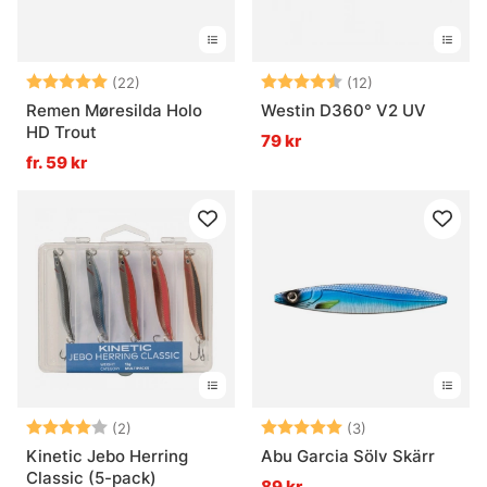
Betyg:
5.0 utav 5 stjärnor
Betyg:
4.7 utav 5 stjä
(22)
(12)
Remen Møresilda Holo
Westin D360° V2 UV
HD Trout
79 kr
fr. 59 kr
Betyg:
4.0 utav 5 stjärnor
Betyg:
5.0 utav 5 stjär
(2)
(3)
Kinetic Jebo Herring
Abu Garcia Sölv Skärr
Classic (5-pack)
89 kr