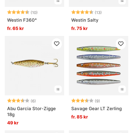
Betyg:
4.5 utav 5 stjärnor
Betyg:
4.2 utav 5 stjä
(10)
(13)
Westin F360°
Westin Salty
fr. 65 kr
fr. 75 kr
Betyg:
3.3 utav 5 stjärnor
Betyg:
3.6 utav 5 stjär
(6)
(9)
Abu Garcia Stor-Zigge
Savage Gear LT Zerling
18g
fr. 85 kr
49 kr