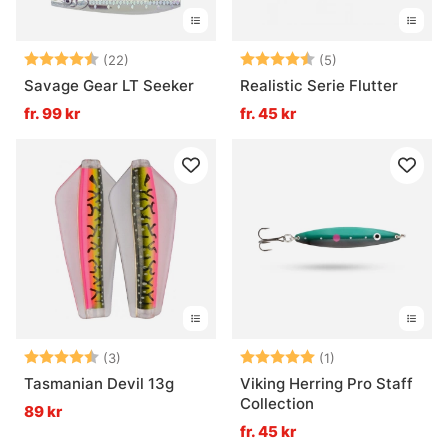
Betyg:
4.7 utav 5 stjärnor
Betyg:
4.6 utav 5 stjär
(22)
(5)
Savage Gear LT Seeker
Realistic Serie Flutter
fr. 99 kr
fr. 45 kr
Betyg:
4.7 utav 5 stjärnor
Betyg:
5.0 utav 5 stjär
(3)
(1)
Tasmanian Devil 13g
Viking Herring Pro Staff
Collection
89 kr
fr. 45 kr