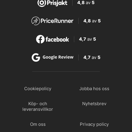
4,8
av
5
4,8
av
5
4,7
av
5
4,7
av
5
Cookiepolicy
Jobba hos oss
Köp- och
Nyhetsbrev
leveransvillkor
Om oss
Privacy policy