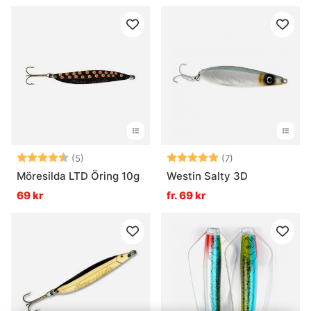
Betyg:
4.4 utav 5 stjärnor
Betyg:
5.0 utav 5 stjär
(5)
(7)
Möresilda LTD Öring 10g
Westin Salty 3D
69 kr
fr. 69 kr