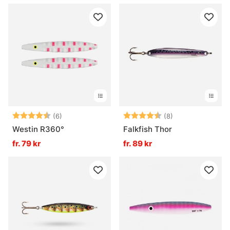
Betyg:
4.7 utav 5 stjärnor
Betyg:
4.6 utav 5 stjär
(6)
(8)
Westin R360°
Falkfish Thor
fr. 79 kr
fr. 89 kr