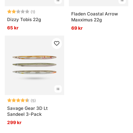
Betyg:
2.0 utav 5 stjärnor
(1)
Fladen Coastal Arrow
Dizzy Tobis 22g
Maxximus 22g
65 kr
69 kr
Betyg:
4.4 utav 5 stjärnor
(5)
Savage Gear 3D Lt
Sandeel 3-Pack
299 kr