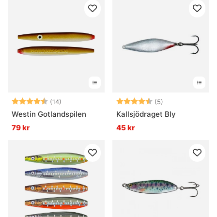
Betyg:
4.9 utav 5 stjärnor
Betyg:
4.4 utav 5 stjär
(14)
(5)
Westin Gotlandspilen
Kallsjödraget Bly
79 kr
45 kr