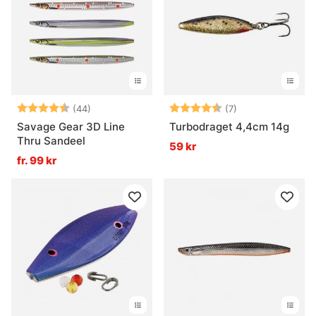
Betyg:
4.8 utav 5 stjärnor
Betyg:
4.4 utav 5 stjär
(44)
(7)
Savage Gear 3D Line
Turbodraget 4,4cm 14g
Thru Sandeel
59 kr
fr. 99 kr