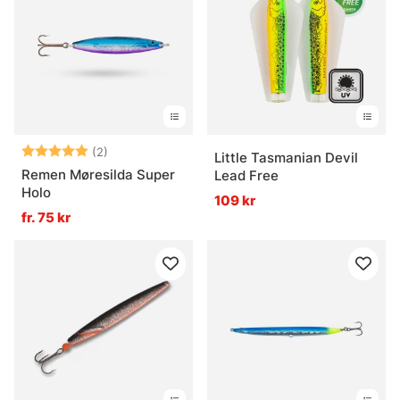
Betyg:
5.0 utav 5 stjärnor
(2)
Little Tasmanian Devil
Remen Møresilda Super
Lead Free
Holo
109 kr
fr. 75 kr