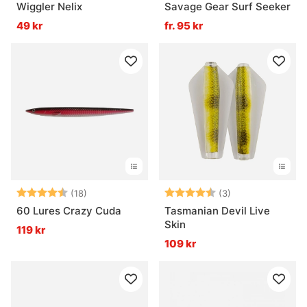
Wiggler Nelix
Savage Gear Surf Seeker
49 kr
fr. 95 kr
Betyg:
4.7 utav 5 stjärnor
Betyg:
4.7 utav 5 stjär
(18)
(3)
60 Lures Crazy Cuda
Tasmanian Devil Live
Skin
119 kr
109 kr