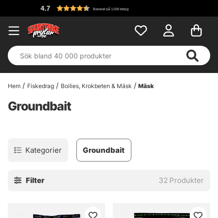
Fri frakt över
158 betyg
Hem
Fiskedrag
Boilies, Krokbeten & Mäsk
Mäsk
Groundbait
Kategorier
Groundbait
Filter
32
Produkter