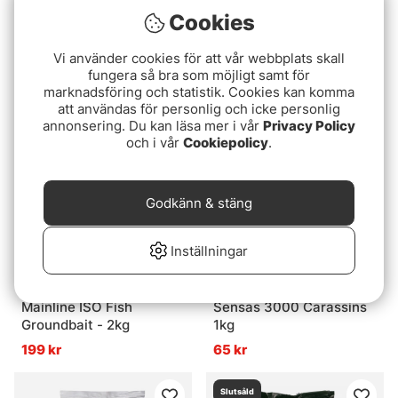
Cookies
Sensas 3000 Club
Sensas 3000 CLUB
Vi använder cookies för att vår webbplats skall
Feeder 1kg
CARPES 1KG
fungera så bra som möjligt samt för
65 kr
65 kr
marknadsföring och statistik. Cookies kan komma
att användas för personlig och icke personlig
annonsering. Du kan läsa mer i vår
Privacy Policy
och i vår
Cookiepolicy
.
Godkänn & stäng
Inställningar
Mainline ISO Fish
Sensas 3000 Carassins
Groundbait - 2kg
1kg
199 kr
65 kr
Slutsåld