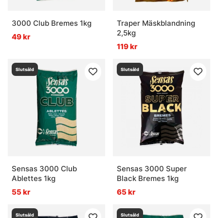
3000 Club Bremes 1kg
Traper Mäskblandning
2,5kg
49 kr
119 kr
Slutsåld
Slutsåld
Sensas 3000 Club
Sensas 3000 Super
Ablettes 1kg
Black Bremes 1kg
55 kr
65 kr
Slutsåld
Slutsåld