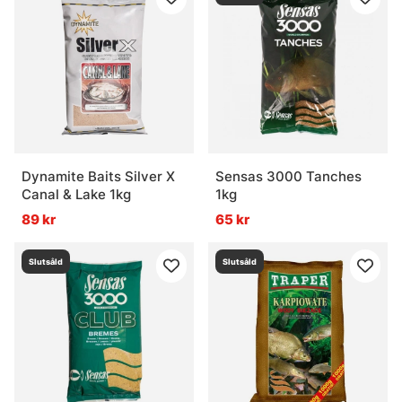
Dynamite Baits Silver X
Sensas 3000 Tanches
Canal & Lake 1kg
1kg
89 kr
65 kr
Slutsåld
Slutsåld