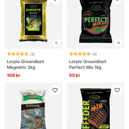
Betyg:
5.0 utav 5 stjärnor
Betyg:
4.5 utav 5 stjär
(3)
(4)
Lorpio Groundbait
Lorpio Groundbait
Magnetic 2kg
Perfect Mix 1kg
109 kr
55 kr