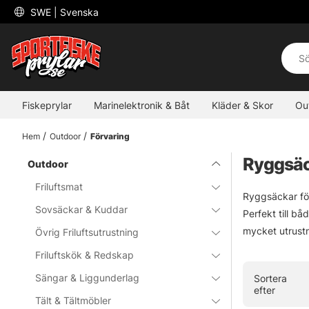
 SWE 
| Svenska
Fiskeprylar
Marinelektronik & Båt
Kläder & Skor
Ou
Hem
Outdoor
Förvaring
Ryggsä
Outdoor
Friluftsmat
Ryggsäckar för
Sovsäckar & Kuddar
Perfekt till bå
mycket utrustn
Övrig Friluftsutrustning
Friluftskök & Redskap
Sängar & Liggunderlag
Sortera
efter
Tält & Tältmöbler