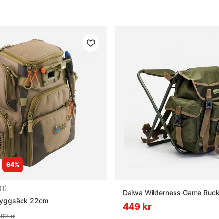
64%
5.0 utav 5 stjärnor
(1)
Daiwa Wilderness Game Ruck
 Ryggsäck 22cm
449 kr
99 kr