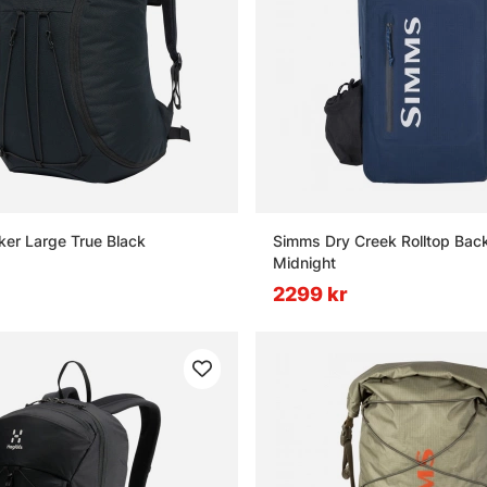
ker Large True Black
Simms Dry Creek Rolltop Bac
Midnight
2299 kr