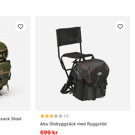
Betyg:
3.0 utav 5 stjärnor
(1)
sack Stool
Abu Stolryggsäck med Ryggstöd
699 kr