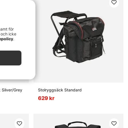
samt för
 och icke
epolicy
.
 Silver/Grey
Stolryggsäck Standard
629 kr