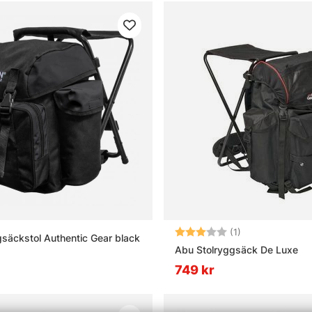
Betyg:
3.0 utav 5 stjär
(1)
säckstol Authentic Gear black
Abu Stolryggsäck De Luxe
749 kr