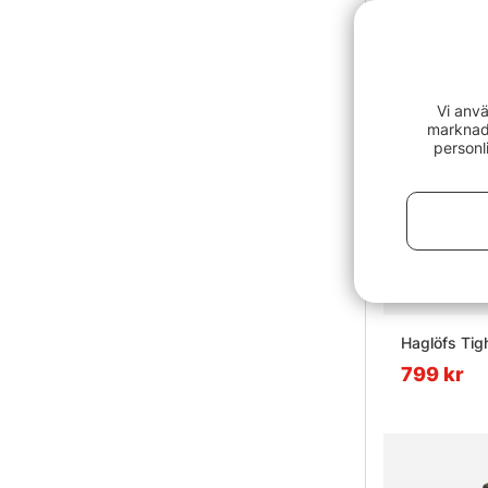
Vi anvä
marknads
personl
Haglöfs Tig
799 kr