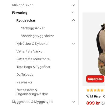
Knivar & Yxor
Förvaring
Ryggsäckar
Stolryggsäckar
Vandringsryggsäckar
Kylväskor & Kylboxar
Vattentäta Väskor
Vattentäta Mobilfodral
Tote Bags & Tygpåsar
Duffelbags
Superdeal
Resväskor
Necessärer &
Betyg:
Organiseringsväskor
Wild River
Myggmedel & Myggskydd
899 kr
24