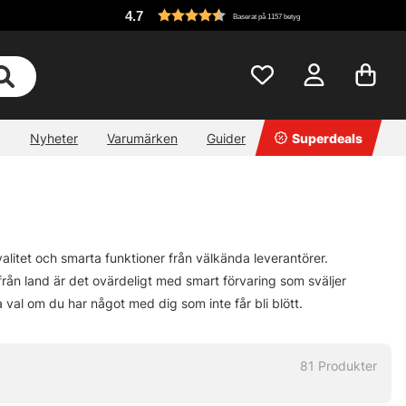
4.7
Baserat på 1157 betyg
Nyheter
Varumärken
Guider
Superdeals
alitet och smarta funktioner från välkända leverantörer.
u från land är det ovärdeligt med smart förvaring som sväljer
 val om du har något med dig som inte får bli blött.
81
Produkter