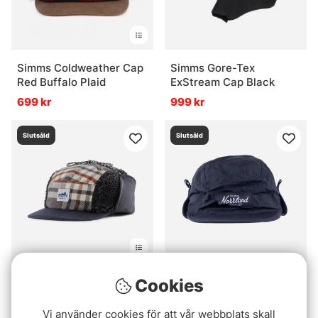
Simms Coldweather Cap
Simms Gore-Tex
Red Buffalo Plaid
ExStream Cap Black
699 kr
999 kr
Slutsåld
Slutsåld
Patagonia Range Earflap
SQRTN Kiruna Cap Black
Cookies
Cap CINB
379 kr
549 kr
Vi använder cookies för att vår webbplats skall