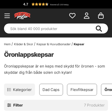
4.7
Baserat på 1153 betyg
Hem
Kläder & Skor
Kepsar & Huvudbonader
Kepsar
Öronlappskepsar
Öronlappskepsar är en keps med skydd för öronen - som
skyddar dig från både solen och kylan!
Kategorier
Dad Caps
Flexfitkepsar
Öro
Filter
7
Produkter