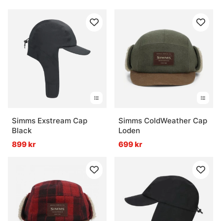
Simms Exstream Cap
Simms ColdWeather Cap
Black
Loden
899 kr
699 kr