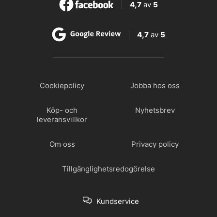
4,7
av
5
4,7
av
5
Cookiepolicy
Jobba hos oss
Köp- och
Nyhetsbrev
leveransvillkor
Om oss
Privacy policy
Tillgänglighetsredogörelse
Kundservice