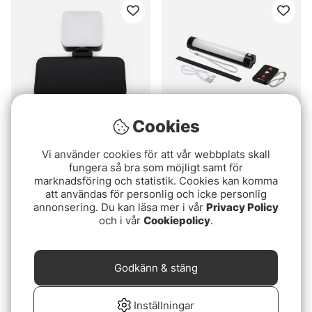
Cookies
Korum Self Take Station
Mikado IR Bivvy Light w.
Vi använder cookies för att vår webbplats skall
Remote
fungera så bra som möjligt samt för
129 kr
marknadsföring och statistik. Cookies kan komma
419 kr
att användas för personlig och icke personlig
annonsering. Du kan läsa mer i vår
Privacy Policy
och i vår
Cookiepolicy
.
Godkänn & stäng
Inställningar