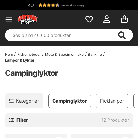
4.7
Baserat på 1157 betyg
Hem
Fiskemetoder
Mete & Specimenfiske
Banklife
Lampor & Lyktor
Campinglyktor
Kategorier
Campinglyktor
Ficklampor
Filter
12
Produkter