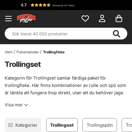
Baserat på 1157 betyg
Hem
Fiskemetoder
Trollingfiske
Trollingset
Kategorin för Trollingset samlar färdiga paket för
trollingfiske. Här finns kombinationer av rulle och spö som
är tänkta att fungera ihop direkt, utan att du behöver jaga
delar på måfå. Smidigt. Särskilt när valet annars lätt blir lite
Visa mer
snårigt, alltså.
Ett trollingset passar bra när utrustningen ska vara enkel
att komma igång med, men ändå hålla för långa pass, tunga
Kategorier
Trollingset
Trollingspön
Tro
beten och ett fiske där känslan i grejerna faktiskt spelar