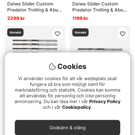
Daiwa Söder Custom
Daiwa Söder Custom
Predator Trolling & Abu
Predator Trolling & Abu
Garcia Cardinal Combo
Garcia Cardinal Combo
2299 kr
1199 kr
2-Pack
Slutsåld
Slutsåld
Cookies
Vi använder cookies för att vår webbplats skall
fungera så bra som möjligt samt för
marknadsföring och statistik. Cookies kan komma
Daiwa Söder Custom
Daiwa Söder Custom
att användas för personlig och icke personlig
Predator Trolling & Abu
Predator Trolling &
annonsering. Du kan läsa mer i vår
Privacy Policy
Garcia Cardinal Combo
Okuma Convector LC
och i vår
Cookiepolicy
.
4499 kr
2699 kr
4-Pack
CV-20D Combo 2-Pack
Slutsåld
Slutsåld
Godkänn & stäng