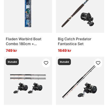
Vad är ett bra trollingset till?
Fladen Warbird Boat
Big Catch Predator
Combo 180cm +
Fantastica Set
Chieftain 30 w. Line
749 kr
1649 kr
Slutsåld
Slutsåld