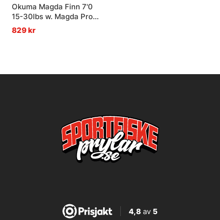
Okuma Magda Finn 7'0
15-30lbs w. Magda Pro
20DXT Trolling Combo
829 kr
4,8
av
5