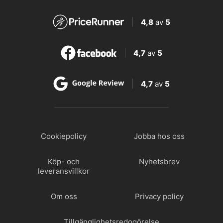
4,8
av
5
4,7
av
5
4,7
av
5
Cookiepolicy
Jobba hos oss
Köp- och
Nyhetsbrev
leveransvillkor
Om oss
Privacy policy
Tillgänglighetsredogörelse