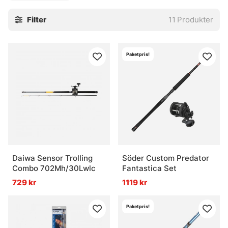
roll. För den som vill bygga rätt från start kan ett färdigt set
Filter
11
Produkter
ge en rakare väg till vattnet, och mindre tid med huvudbry
hemma vid köksbordet.
Här ligger fokus på praktiska lösningar för trollingfiske.
Paketpris!
Seten är valda för att göra det lättare att hitta en
balanserad kombo, oavsett om det handlar om första
riggen eller ett nytt upplägg till båtens akter.
» Tillbaka till trollingfiske
Vanliga frågor om Trollingset
Daiwa Sensor Trolling
Söder Custom Predator
Combo 702Mh/30Lwlc
Fantastica Set
Vad är ett trollingset?
729 kr
1119 kr
Paketpris!
Vad är fördelen med att köpa ett trollingset?