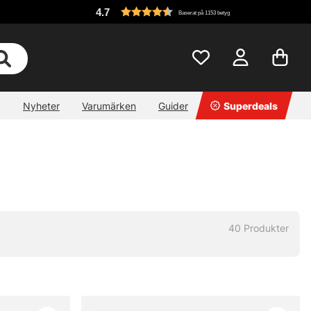
4.7
Baserat på 1153 betyg
Nyheter
Varumärken
Guider
Superdeals
40
Produkter