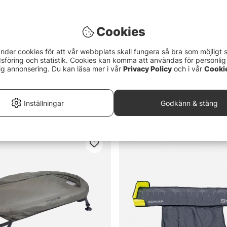
Cookies
nder cookies för att vår webbplats skall fungera så bra som möjligt 
föring och statistik. Cookies kan komma att användas för personlig
ig annonsering. Du kan läsa mer i vår
Privacy Policy
och i vår
Cooki
at with Sides
Korum Supa Lite Fishcare Set
Inställningar
Godkänn & stäng
589 kr