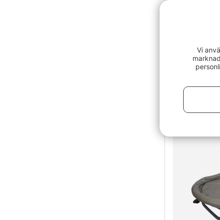
Vi anvä
marknads
personl
Fox Camo M
799 kr