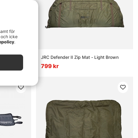
samt för
 och icke
epolicy
.
JRC Defender II Zip Mat - Light Brown
799 kr