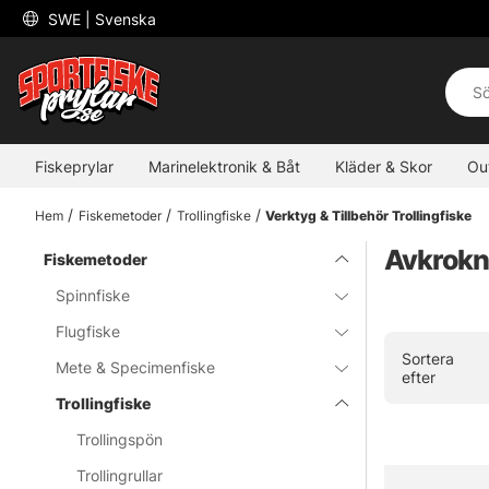
 SWE 
| Svenska
Fiskeprylar
Marinelektronik & Båt
Kläder & Skor
Ou
Hem
Fiskemetoder
Trollingfiske
Verktyg & Tillbehör Trollingfiske
Avkrokn
Fiskemetoder
Spinnfiske
Flugfiske
Sortera
Mete & Specimenfiske
efter
Trollingfiske
Trollingspön
Trollingrullar