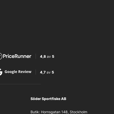
4,8
av
5
4,7
av
5
Söder Sportfiske AB
Butik:
Hornsgatan 148, Stockholm