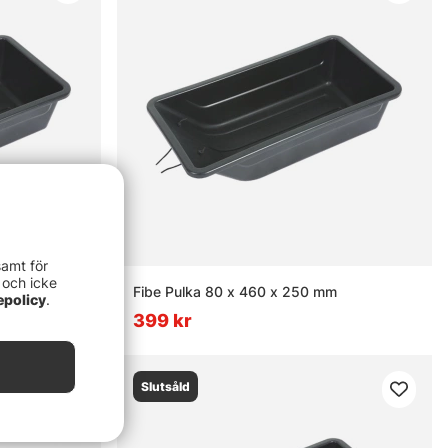
samt för
 och icke
50 mm
Fibe Pulka 80 x 460 x 250 mm
epolicy
.
399 kr
Slutsåld