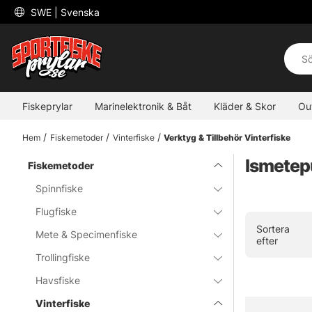
 SWE 
| Svenska
Fiskeprylar
Marinelektronik & Båt
Kläder & Skor
Ou
Hem
Fiskemetoder
Vinterfiske
Verktyg & Tillbehör Vinterfiske
Ismetep
Fiskemetoder
Spinnfiske
Flugfiske
Sortera
Mete & Specimenfiske
efter
Trollingfiske
Havsfiske
Vinterfiske