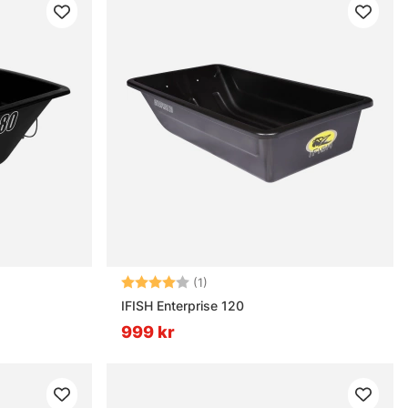
Betyg:
4.0 utav 5 stjärnor
(1)
IFISH Enterprise 120
999 kr