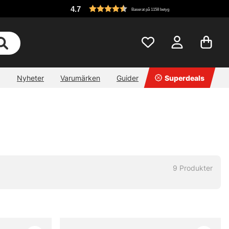
4.7
Baserat på 1158 betyg
Nyheter
Varumärken
Guider
Superdeals
9
Produkter