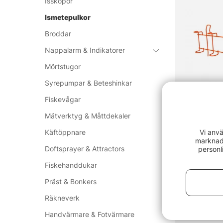
Isskopor
Ismetepulkor
Broddar
Nappalarm & Indikatorer
Mörtstugor
Syrepumpar & Beteshinkar
Fiskevågar
Mätverktyg & Måttdekaler
Käftöppnare
Vi anvä
marknads
IFISH Spöhål
Doftsprayer & Attractors
personl
279 kr
Fiskehanddukar
Präst & Bonkers
Paketpris!
Räkneverk
Handvärmare & Fotvärmare