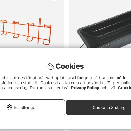
Cookies
nder cookies för att vår webbplats skall fungera så bra som möjligt 
föring och statistik. Cookies kan komma att användas för personlig
lare för Pulka
Fibe Pulka 1200 x 630 x 2
ig annonsering. Du kan läsa mer i vår
Privacy Policy
och i vår
Cooki
799 kr
Inställningar
Godkänn & stäng