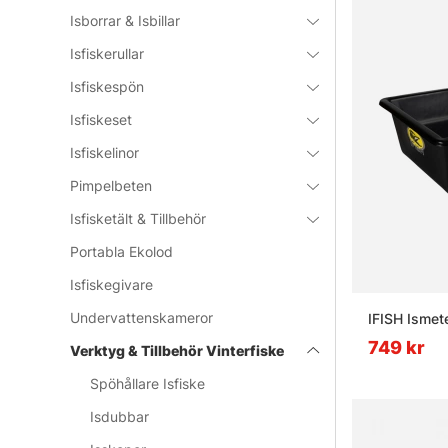
Isborrar & Isbillar
Isfiskerullar
Isfiskespön
Isfiskeset
Isfiskelinor
Pimpelbeten
Isfisketält & Tillbehör
Portabla Ekolod
Isfiskegivare
Undervattenskameror
IFISH Ismet
749 kr
Verktyg & Tillbehör Vinterfiske
Spöhållare Isfiske
Isdubbar