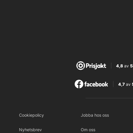
4,8
av
5
4,7
av
Cookiepolicy
Jobba hos oss
Nyhetsbrev
Om oss