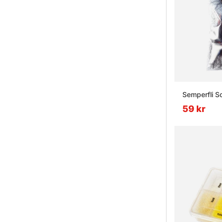
Semperfli S
59 kr