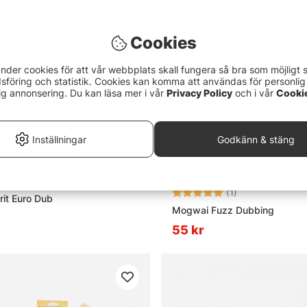
Cookies
nder cookies för att vår webbplats skall fungera så bra som möjligt 
föring och statistik. Cookies kan komma att användas för personlig
ig annonsering. Du kan läsa mer i vår
Privacy Policy
och i vår
Cooki
Inställningar
Godkänn & stäng
Betyg:
5.0 utav 5 stjär
(1)
rit Euro Dub
Mogwai Fuzz Dubbing
55 kr