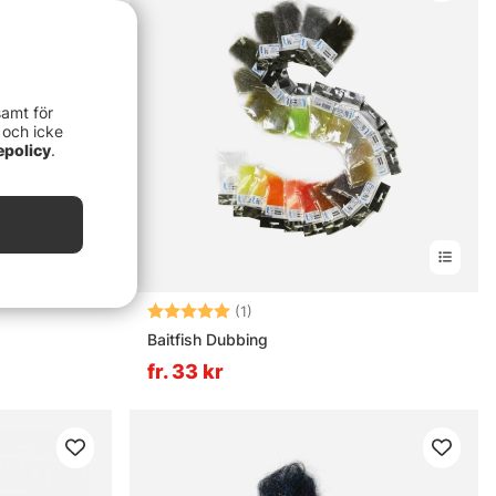
samt för
 och icke
epolicy
.
nor
Betyg:
5.0 utav 5 stjärnor
(1)
Baitfish Dubbing
fr. 33 kr