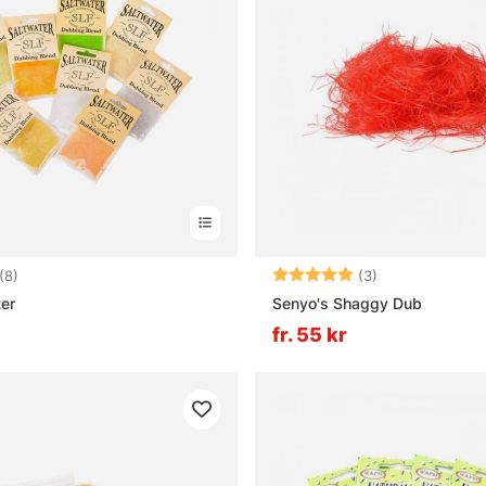
4.9 utav 5 stjärnor
Betyg:
5.0 utav 5 stjä
(8)
(3)
er
Senyo's Shaggy Dub
fr. 55 kr