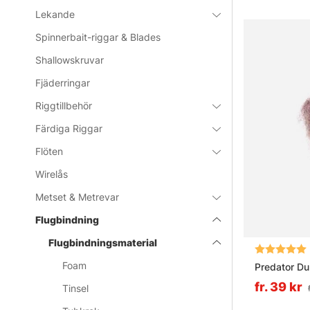
Lekande
Spinnerbait-riggar & Blades
Shallowskruvar
Fjäderringar
Riggtillbehör
Färdiga Riggar
Flöten
Wirelås
Metset & Metrevar
Flugbindning
Flugbindningsmaterial
Betyg:
Foam
Predator D
fr. 39 kr
Tinsel