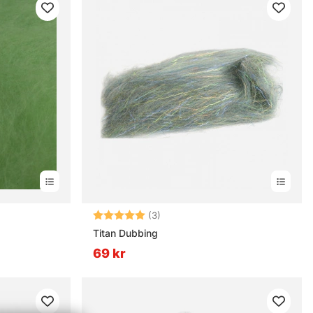
Betyg:
5.0 utav 5 stjärnor
(3)
Titan Dubbing
69 kr