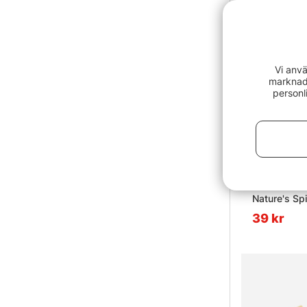
Vi anvä
marknads
personl
Nature's Spi
39 kr