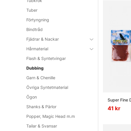
Tubkrok
Tuber
Förtyngning
Bindtråd
Fjädrar & Nackar
Hårmaterial
Flash & Syntetvingar
Dubbing
Garn & Chenille
Övriga Syntetmaterial
Ögon
Super Fine 
Shanks & Pärlor
41 kr
Popper, Magic Head m.m
Tailar & Svansar