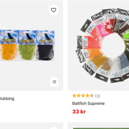
Betyg:
4.3 utav 5 stjä
(3)
Dubbing
Baitfish Supreme
33 kr