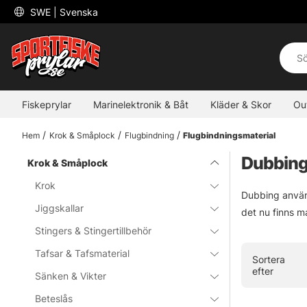
 SWE 
| Svenska
Fiskeprylar
Marinelektronik & Båt
Kläder & Skor
Ou
Hem
Krok & Småplock
Flugbindning
Flugbindningsmaterial
Dubbin
Krok & Småplock
Krok
Dubbing används
Jiggskallar
det nu finns m
Stingers & Stingertillbehör
Tafsar & Tafsmaterial
Sortera
efter
Sänken & Vikter
Beteslås