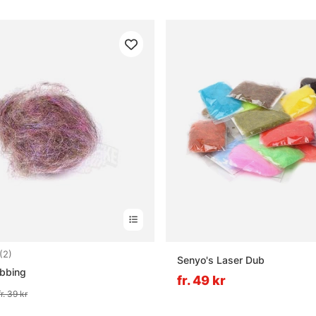
5.0 utav 5 stjärnor
(2)
Senyo's Laser Dub
ubbing
fr. 49 kr
fr. 39 kr