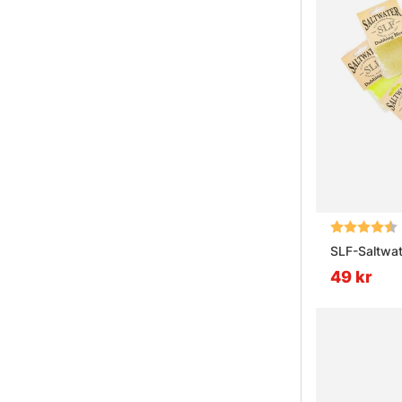
Betyg:
SLF-Saltwat
49 kr