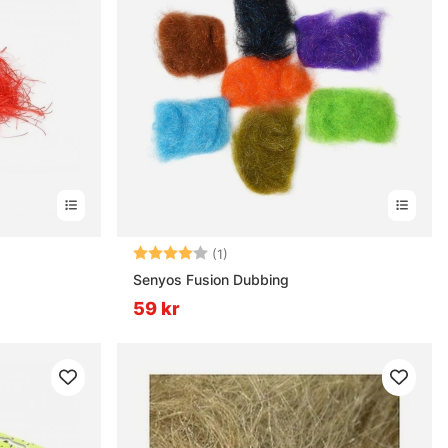
rnor
Betyg:
4.0 utav 5 stjärnor
(1)
Senyos Fusion Dubbing
59 kr