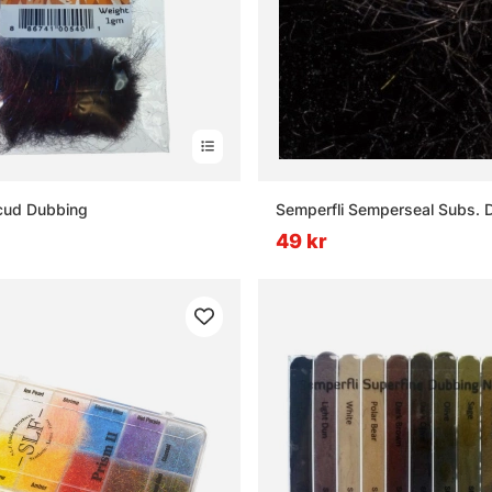
cud Dubbing
Semperfli Semperseal Subs. 
49 kr