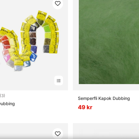
5.0 utav 5 stjärnor
(3)
Semperfli Kapok Dubbing
Dubbing
49 kr