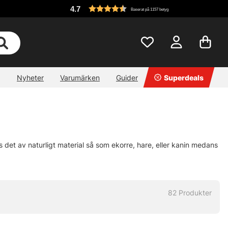
4.7
Baserat på 1157 betyg
Nyheter
Varumärken
Guider
Superdeals
des det av naturligt material så som ekorre, hare, eller kanin medans
82
Produkter