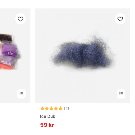
Betyg:
5.0 utav 5 stjärnor
(2)
Ice Dub
59 kr