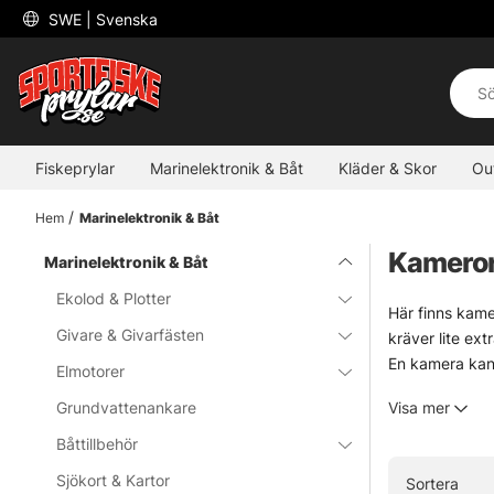
 SWE 
| Svenska
Fiskeprylar
Marinelektronik & Båt
Kläder & Skor
Ou
Hem
Marinelektronik & Båt
Kamero
Marinelektronik & Båt
Ekolod & Plotter
Här finns kame
Givare & Givarfästen
kräver lite ext
En kamera kan 
Elmotorer
finslipas, eller
Grundvattenankare
Visa mer
» Tillbaka til
Båttillbehör
Sjökort & Kartor
Sortera