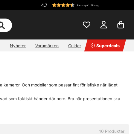
4.7
Baserat på 1158 betyg
Nyheter
Varumärken
Guider
Superdeals
 kameror. Och modeller som passar fint för isfiske när läget
ch vad som faktiskt händer där nere. Bra när presentationen ska
lltid, men ofta nog.
10
Produkter