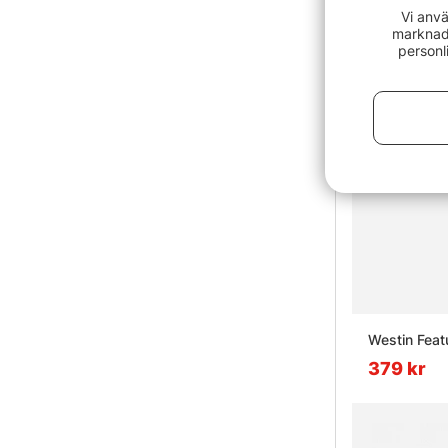
Vi anvä
marknads
personl
Westin Feat
379 kr