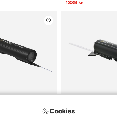
1389 kr
ape Cam
Westin Explorecam 28g, 78
1899 kr
Cookies