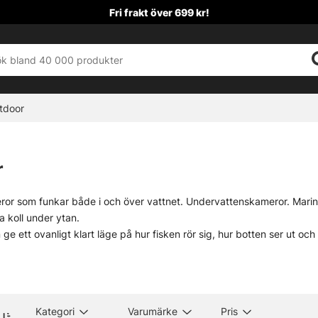
Fri frakt över 699 kr!
tdoor
r
ror som funkar både i och över vattnet. Undervattenskameror. Marina
ra koll under ytan.
ge ett ovanligt klart läge på hur fisken rör sig, hur botten ser ut o
 när ett vatten känns lite svårtolkat. Små detaljer, stor skillnad. Inte a
l elektronik
Kategori
Varumärke
Pris