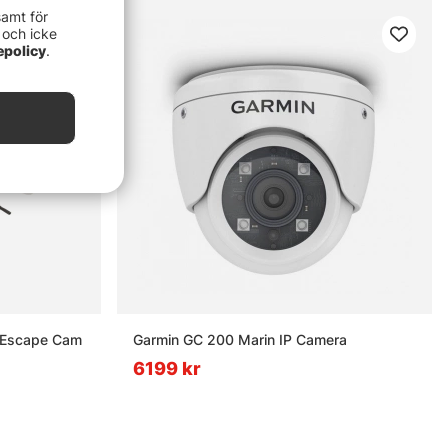
samt för
 och icke
epolicy
.
r Escape Cam
Garmin GC 200 Marin IP Camera
6199 kr