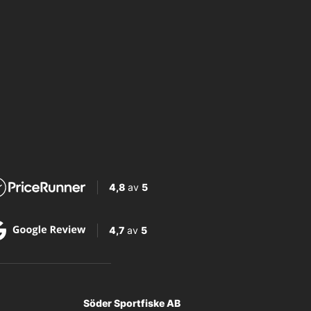
4,8
av
5
4,7
av
5
Söder Sportfiske AB