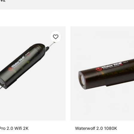
gor om kameror
n undervattenskamera?
n marin kamera?
 kamera för isfiske?
Pro 2.0 Wifi 2K
Waterwolf 2.0 1080K