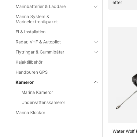
efter
Marinbatterier & Laddare
Vanliga frå
Marina System &
Marinelektronikpaket
Vad är e
El & Installation
Radar, VHF & Autopilot
Vad är e
Flytringar & Gummibåtar
Kajaktillbehör
Vad är en
Handburen GPS
Kameror
Marina Kameror
Undervattenskameror
Marina Klockor
Water Wolf 