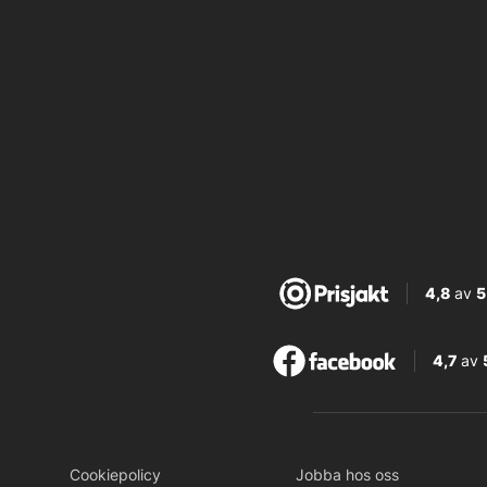
4,8
av
5
4,7
av
Cookiepolicy
Jobba hos oss