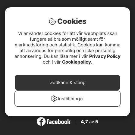
Cookies
Vi använder cookies för att vår webbplats skall
fungera så bra som möjligt samt för
marknadsföring och statistik. Cookies kan komma
att användas för personlig och icke personlig
annonsering. Du kan läsa mer i vår
Privacy Policy
och i vår
Cookiepolicy
.
Godkänn & stäng
4,8
av
5
Inställningar
4,8
av
5
4,7
av
5