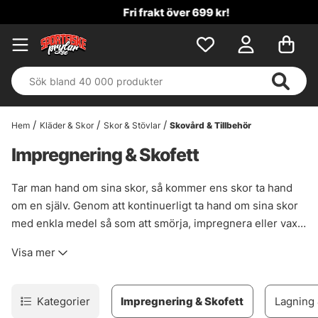
Fri frakt över 699 kr!
Hem
Kläder & Skor
Skor & Stövlar
Skovård & Tillbehör
Impregnering & Skofett
Tar man hand om sina skor, så kommer ens skor ta hand
om en själv. Genom att kontinuerligt ta hand om sina skor
med enkla medel så som att smörja, impregnera eller vaxa
sina skor så kommer man ge dom en mycket längre liv och
Visa mer
du kommer att kunna använda dom i flera år framöver.
Kategorier
Impregnering & Skofett
Lagning 