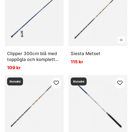
Clipper 300cm blå med
Siesta Metset
toppögla och komplett
115 kr
metrev 40mm
109 kr
Slutsåld
Slutsåld