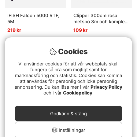
IFISH Falcon 5000 RTF,
Clipper 300cm rosa
5M
metspö 3m och komplett
metrev
219 kr
109 kr
Cookies
Vi använder cookies för att vår webbplats skall
fungera så bra som möjligt samt för
marknadsföring och statistik. Cookies kan komma
att användas för personlig och icke personlig
annonsering. Du kan läsa mer i vår
Privacy Policy
och i vår
Cookiepolicy
.
Clipper 400cm Rosa
Daisho 540cm 10sec
metspö och komplett
Compact Mix Carbon
Godkänn & stäng
metrev
109 kr
229 kr
Inställningar