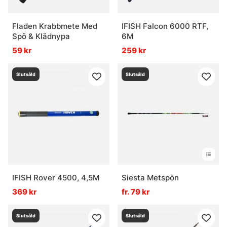
Fladen Krabbmete Med
IFISH Falcon 6000 RTF,
Spö & Klädnypa
6M
59 kr
259 kr
Slutsåld
Slutsåld
IFISH Rover 4500, 4,5M
Siesta Metspön
369 kr
fr. 79 kr
Slutsåld
Slutsåld