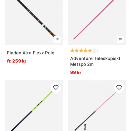
Betyg:
5.0 utav 5 stjär
(1)
Fladen Xtra Flexx Pole
Adventure Teleskopiskt
fr. 259 kr
Metspö 2m
99 kr