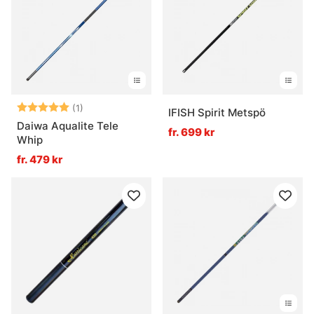
Vad är ett metspö bra för?
Betyg:
5.0 utav 5 stjärnor
(1)
IFISH Spirit Metspö
Daiwa Aqualite Tele
fr. 699 kr
Whip
fr. 479 kr