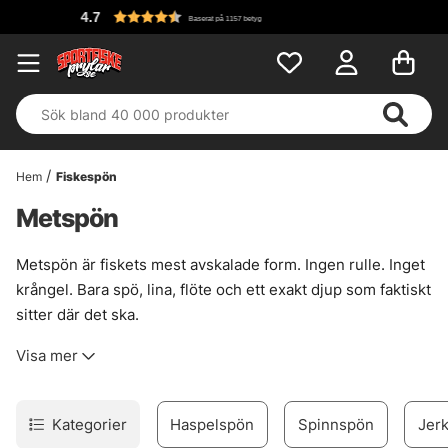
F
Baserat på 1157 betyg
Hem
Fiskespön
Metspön
Metspön är fiskets mest avskalade form. Ingen rulle. Inget
krångel. Bara spö, lina, flöte och ett exakt djup som faktiskt
sitter där det ska.
Det ser enkelt ut, men små val gör stor skillnad. Kortare
Visa mer
modeller ger tät kontroll vid brygga, kaj och vasskant.
Längre spön bär betet längre ut, där fisken gärna står lite
mer försiktigt. Skillnaden känns direkt i handen, och ibland
Kategorier
Haspelspön
Spinnspön
Jer
i håven också.