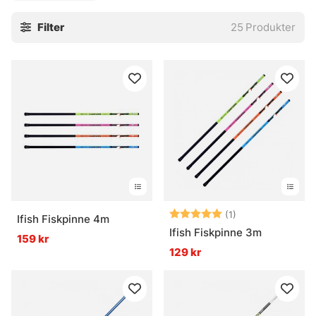
För barn och nybörjare är ett metspö ofta en trygg start.
Filter
25
Produkter
För den mer rutinerade fiskaren blir det snarare ett fint
precisionsverktyg, särskilt när presentationen måste vara
ren och lugn. Enkelt på ytan. Inte riktigt så enkelt i
verkligheten.
» Tillbaka till fiskespön
Vanliga frågor
Vad är ett metspö?
Betyg:
5.0 utav 5 stjär
(1)
Ifish Fiskpinne 4m
Ifish Fiskpinne 3m
159 kr
129 kr
Vad är fördelen med ett metspö?
Hur väljer man längd på ett metspö?