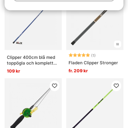
Betyg:
5.0 utav 5 stjär
(1)
Clipper 400cm blå med
Fladen Clipper Stronger
toppögla och komplett
metrev 40mm
fr. 209 kr
109 kr