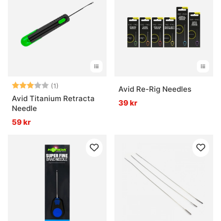
Betyg:
3.0 utav 5 stjärnor
(1)
Avid Re-Rig Needles
Avid Titanium Retracta
39 kr
Needle
59 kr