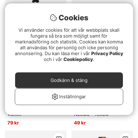
Stinger Needle
Mikado Baiting Needles
Cookies
Set
59 kr
Vi använder cookies för att vår webbplats skall
99 kr
fungera så bra som möjligt samt för
marknadsföring och statistik. Cookies kan komma
att användas för personlig och icke personlig
annonsering. Du kan läsa mer i vår
Privacy Policy
och i vår
Cookiepolicy
.
Godkänn & stäng
Inställningar
Fox Edges Nut Drill
Fox Edges Micro Gated
1.5mm
Needle - Yellow
79 kr
49 kr