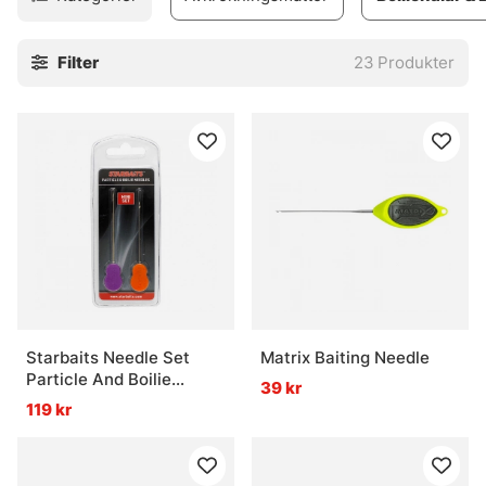
specimenmetet.
Filter
23
Produkter
Starbaits Needle Set
Matrix Baiting Needle
Particle And Boilie
39 kr
Needles
119 kr