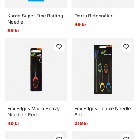
Korda Super Fine Baiting
Darts Betesnålar
Needle
49 kr
69 kr
Fox Edges Micro Heavy
Fox Edges Deluxe Needle
Needle - Red
Set
49 kr
219 kr