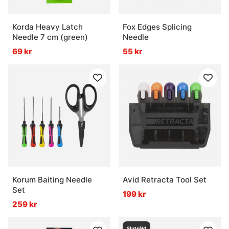
Korda Heavy Latch
Fox Edges Splicing
Needle 7 cm (green)
Needle
69 kr
55 kr
Korum Baiting Needle
Avid Retracta Tool Set
Set
199 kr
259 kr
Slutsåld