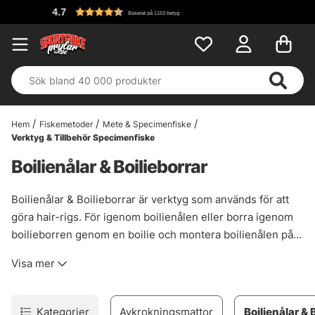
Fri fr
Baserat på 1153 betyg
Hem
Fiskemetoder
Mete & Specimenfiske
Verktyg & Tillbehör Specimenfiske
Boilienålar & Boilieborrar
Boilienålar & Boilieborrar är verktyg som används för att
göra hair-rigs. För igenom boilienålen eller borra igenom
boilieborren genom en boilie och montera boilienålen på
din hair-rig för att rigga snabbt och enkelt. Dessa kan även
Visa mer
användas till andra beten som plastmajs, majs och wafters.
Vi har en rad olika boilienålar och boilieborrar från märken
som Fox, Starbaits och Prologic samt andra aktörer inom
Kategorier
Avkrokningsmattor
Boilienålar & 