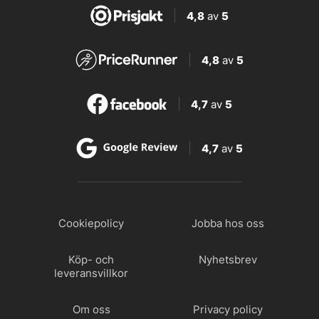
4,8
av
5
4,8
av
5
4,7
av
5
4,7
av
5
Cookiepolicy
Jobba hos oss
Köp- och
Nyhetsbrev
leveransvillkor
Om oss
Privacy policy