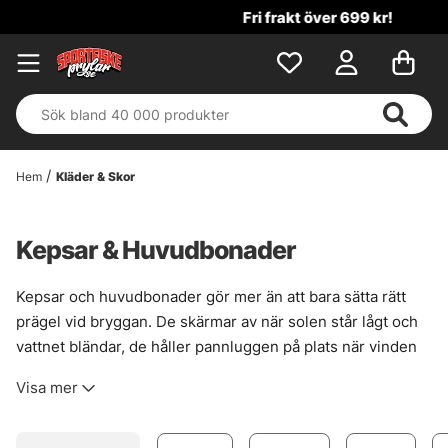
Fri frakt över 699 kr!
Hem
Kläder & Skor
Kepsar & Huvudbonader
Kepsar och huvudbonader gör mer än att bara sätta rätt
prägel vid bryggan. De skärmar av när solen står lågt och
vattnet bländar, de håller pannluggen på plats när vinden
tar i, och de kan faktiskt göra en lång dag betydligt
Visa mer
behagligare. Här finns allt från truckerkepsar till mössor
och mygghattar, så det brukar vara rätt lätt att hitta något
som passar både väder och fiskepass.