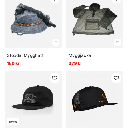
Vad är en mygghatt?
Vad är en mössa för fiske?
Stoxdal Mygghatt
Myggjacka
189 kr
279 kr
Nyhet