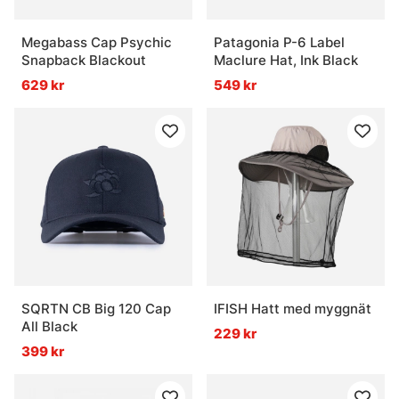
Megabass Cap Psychic
Patagonia P-6 Label
Snapback Blackout
Maclure Hat, Ink Black
629 kr
549 kr
SQRTN CB Big 120 Cap
IFISH Hatt med myggnät
All Black
229 kr
399 kr