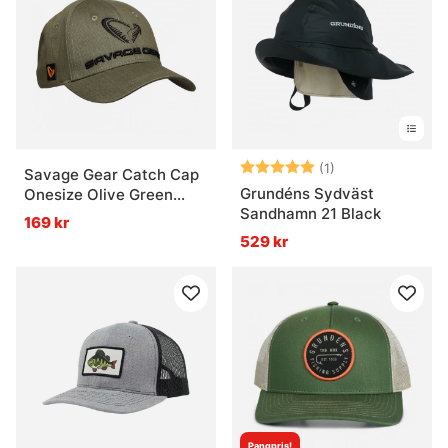
Betyg:
5.0 utav 5 stjär
(1)
Savage Gear Catch Cap
Grundéns Sydväst
Onesize Olive Green
Sandhamn 21 Black
Melange
169 kr
529 kr
Pangpris!