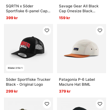
SQRTN x Söder
Savage Gear All Black
Sportfiske 6-panel Cap,
Cap Onesize Black
Black
Caviar
399 kr
159 kr
Kläder 2 för 1
Söder Sportfiske Trucker
Patagonia P-6 Label
Black - Original Logo
Maclure Hat BIML
299 kr
379 kr