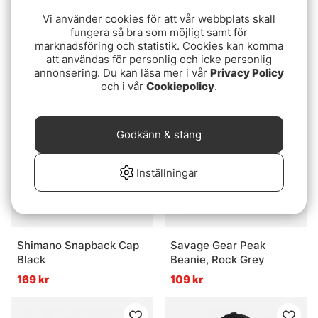
Vi använder cookies för att vår webbplats skall
fungera så bra som möjligt samt för
Patagonia Terrebonne
Patagonia Fitz Roy Trout
marknadsföring och statistik. Cookies kan komma
Hat - River Rock Green
Trucker Hat - New Navy
att användas för personlig och icke personlig
499 kr
449 kr
annonsering. Du kan läsa mer i vår
Privacy Policy
och i vår
Cookiepolicy
.
Godkänn & stäng
Inställningar
Shimano Snapback Cap
Savage Gear Peak
Black
Beanie, Rock Grey
169 kr
109 kr