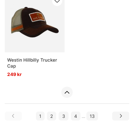
Westin Hillbilly Trucker
Cap
249 kr
1
2
3
4
...
13