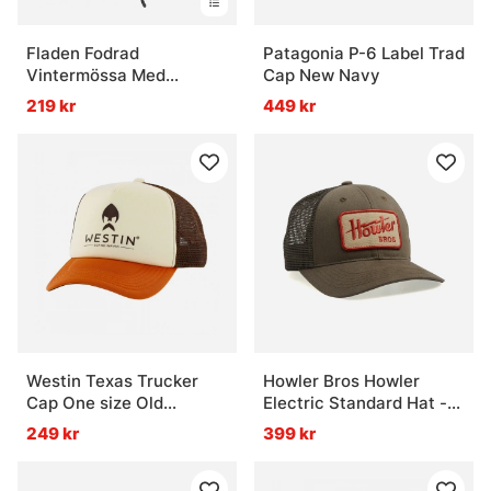
Fladen Fodrad
Patagonia P-6 Label Trad
Vintermössa Med
Cap New Navy
Fuskpäls Svart
219 kr
449 kr
Westin Texas Trucker
Howler Bros Howler
Cap One size Old
Electric Standard Hat -
Fashioned
Fatigue
249 kr
399 kr