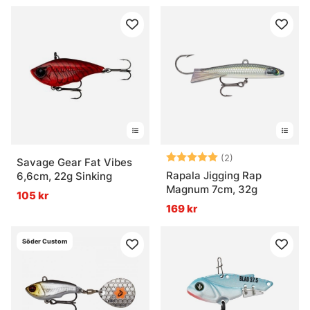
Betyg:
5.0 utav 5 stjär
(2)
Savage Gear Fat Vibes
Rapala Jigging Rap
6,6cm, 22g Sinking
Magnum 7cm, 32g
105 kr
169 kr
Söder Custom