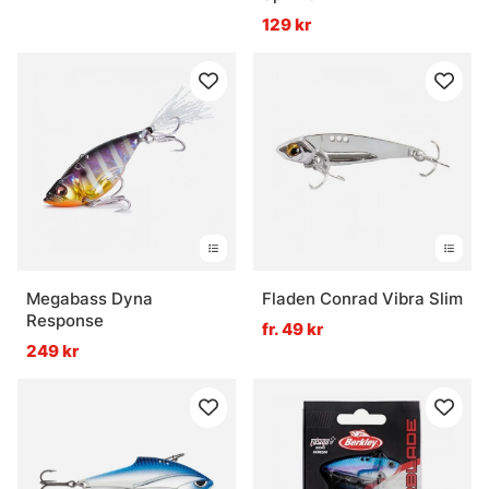
129 kr
Megabass Dyna
Fladen Conrad Vibra Slim
Response
fr. 49 kr
249 kr