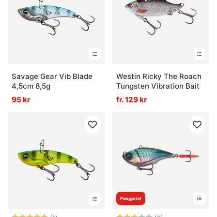
Savage Gear Vib Blade
Westin Ricky The Roach
4,5cm 8,5g
Tungsten Vibration Bait
95 kr
fr. 129 kr
Pangpris!