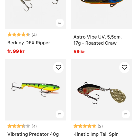
Betyg:
4.5 utav 5 stjärnor
(4)
Astro Vibe UV, 5,5cm,
Berkley DEX Ripper
17g - Roasted Craw
fr. 99 kr
59 kr
Betyg:
3.8 utav 5 stjärnor
Betyg:
5.0 utav 5 stjär
(4)
(2)
Vibrating Predator 40g
Kinetic Imp Tail Spin