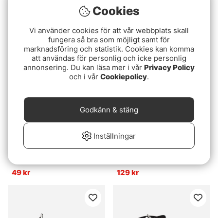
Fladen Conrad Energetic
85 kr
Cookies
Blade
55 kr
Vi använder cookies för att vår webbplats skall
fungera så bra som möjligt samt för
marknadsföring och statistik. Cookies kan komma
att användas för personlig och icke personlig
annonsering. Du kan läsa mer i vår
Privacy Policy
och i vår
Cookiepolicy
.
Godkänn & stäng
Inställningar
Betyg:
4.3 utav 5 stjärnor
Betyg:
3.0 utav 5 stjär
(8)
(2)
Fladen Conrad Vibra Tail
Astro Vibe Willow Blade
49 kr
129 kr