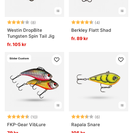
Betyg:
3.6 utav 5 stjärnor
Betyg:
4.3 utav 5 stjär
(8)
(4)
Westin DropBite
Berkley Flatt Shad
Tungsten Spin Tail Jig
fr. 89 kr
fr. 105 kr
Söder Custom
Betyg:
4.8 utav 5 stjärnor
Betyg:
3.3 utav 5 stjär
(10)
(6)
FKP-Gear VibLure
Rapala Snare
79 kr
105 kr