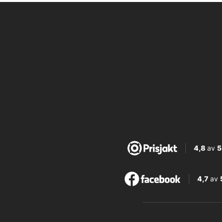
4,8
av
5
4,7
av