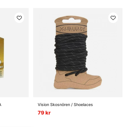
A
Vision Skosnören / Shoelaces
79 kr