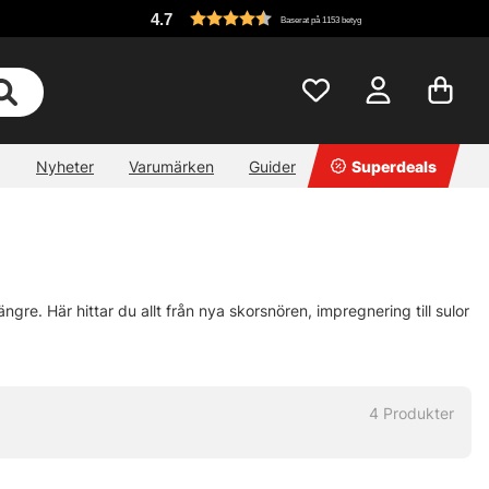
4.7
Baserat på 1153 betyg
Nyheter
Varumärken
Guider
Superdeals
re. Här hittar du allt från nya skorsnören, impregnering till sulor
4
Produkter