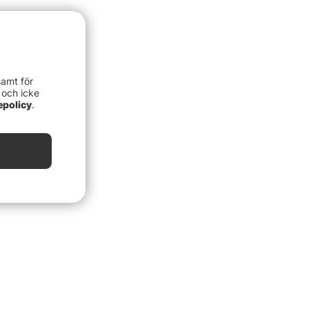
samt för
 och icke
epolicy
.