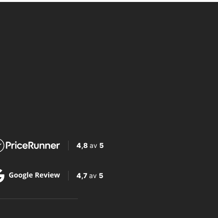
4,8
av
5
4,7
av
5