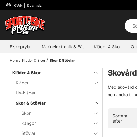
 SWE 
| Svenska
Fiskeprylar
Marinelektronik & Båt
Kläder & Skor
Ou
Hem
Kläder & Skor
Skor & Stövlar
Skovård 
Kläder & Skor
Kläder
Med skovård oc
UV-kläder
och andra tillb
Skor & Stövlar
Skor
Sortera
efter
Kängor
Stövlar