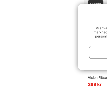
Slutsåld
Vi anvä
marknads
personl
Vision Filtsu
269 kr