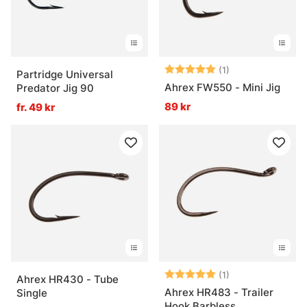
Betyg:
5.0 utav 5 stjär
(1)
Partridge Universal
Ahrex FW550 - Mini Jig
Predator Jig 90
89 kr
fr. 49 kr
Betyg:
5.0 utav 5 stjär
(1)
Ahrex HR430 - Tube
Ahrex HR483 - Trailer
Single
Hook Barbless