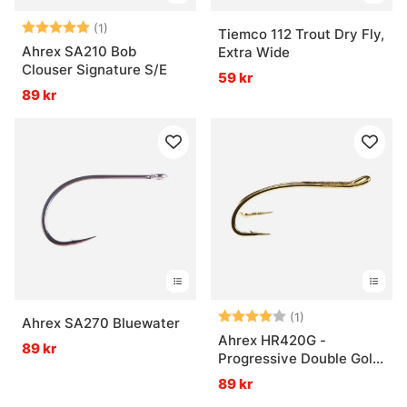
Betyg:
5.0 utav 5 stjärnor
(1)
Tiemco 112 Trout Dry Fly,
Ahrex SA210 Bob
Extra Wide
Clouser Signature S/E
59 kr
89 kr
Betyg:
4.0 utav 5 stjär
(1)
Ahrex SA270 Bluewater
Ahrex HR420G -
89 kr
Progressive Double Gold
Finish
89 kr