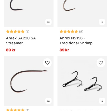
Betyg:
5.0 utav 5 stjärnor
Betyg:
5.0 utav 5 stjär
(1)
(5)
Ahrex SA220 SA
Ahrex NS156 -
Streamer
Traditional Shrimp
89 kr
89 kr
Betyg:
5.0 utav 5 stjärnor
(1)