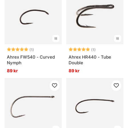
Betyg:
5.0 utav 5 stjärnor
Betyg:
5.0 utav 5 stjär
(1)
(1)
Ahrex FW540 - Curved
Ahrex HR440 - Tube
Nymph
Double
89 kr
89 kr