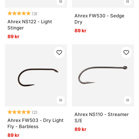
Betyg:
5.0 utav 5 stjärnor
(3)
Ahrex FW530 - Sedge
Ahrex NS122 - Light
Dry
Stinger
89 kr
89 kr
Betyg:
5.0 utav 5 stjärnor
(2)
Ahrex NS110 - Streamer
Ahrex FW503 - Dry Light
S/E
Fly - Barbless
89 kr
89 kr