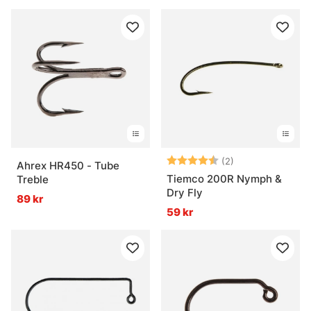
Betyg:
4.5 utav 5 stjär
(2)
Ahrex HR450 - Tube
Tiemco 200R Nymph &
Treble
Dry Fly
89 kr
59 kr