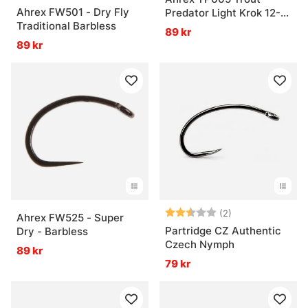
Ahrex FW501 - Dry Fly
Predator Light Krok 12-
Traditional Barbless
pack
89 kr
89 kr
Betyg:
2.5 utav 5 stjär
(2)
Ahrex FW525 - Super
Partridge CZ Authentic
Dry - Barbless
Czech Nymph
89 kr
79 kr