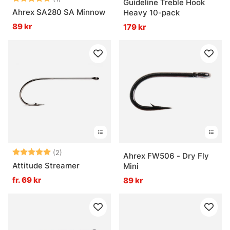
Guideline Treble Hook
Ahrex SA280 SA Minnow
Heavy 10-pack
89 kr
179 kr
Betyg:
5.0 utav 5 stjärnor
(2)
Ahrex FW506 - Dry Fly
Attitude Streamer
Mini
fr. 69 kr
89 kr