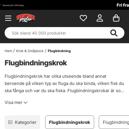
Fri frakt över 699 kr!
Hem
Krok & Småplock
Flugbindning
Flugbindningskrok
Flugbindningskrok har olika utseende bland annat
beroende på vilken typ av fluga du ska binda, vilken fisk du
ska fånga och var du ska fiska. Flugbindningskrokar är som
vanligast enkelkrokar och har ofta ett längre krokskaft för
Visa mer
att ha plats att binda din fluga på kroken. Det finns även
varianter med upp eller nedställda krokögon för att binda
jiggflugor samt trekrokar som passar fiske med tubflugor
Kategorier
Flugbindningskrok
Flugbindning
efter lax. Är du ute efter ny flugbindningskrok till