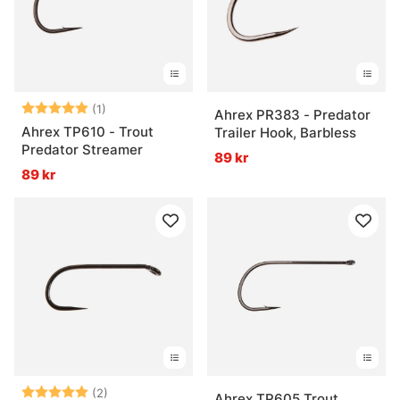
Betyg:
5.0 utav 5 stjärnor
(1)
Ahrex PR383 - Predator
Ahrex TP610 - Trout
Trailer Hook, Barbless
Predator Streamer
89 kr
89 kr
Betyg:
5.0 utav 5 stjärnor
(2)
Ahrex TP605 Trout