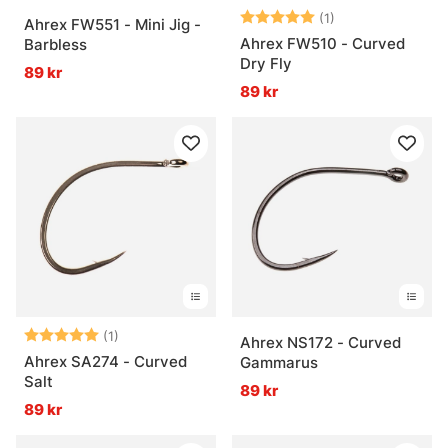
Betyg:
5.0 utav 5 stjär
(1)
Ahrex FW551 - Mini Jig -
Ahrex FW510 - Curved
Barbless
Dry Fly
89 kr
89 kr
Betyg:
5.0 utav 5 stjärnor
(1)
Ahrex NS172 - Curved
Ahrex SA274 - Curved
Gammarus
Salt
89 kr
89 kr