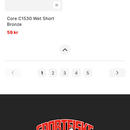
Core C1530 Wet Short
Bronze
59 kr
1
2
3
4
5