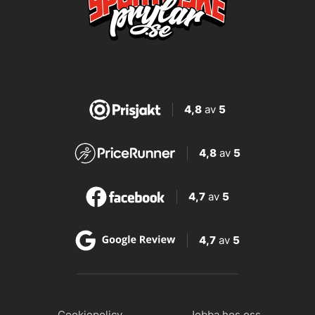
4,8
av
5
4,8
av
5
4,7
av
5
4,7
av
5
Cookiepolicy
Jobba hos oss