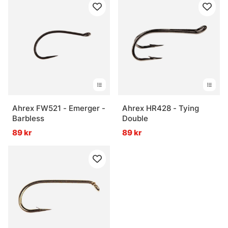
Ahrex FW521 - Emerger -
Ahrex HR428 - Tying
Barbless
Double
89 kr
89 kr