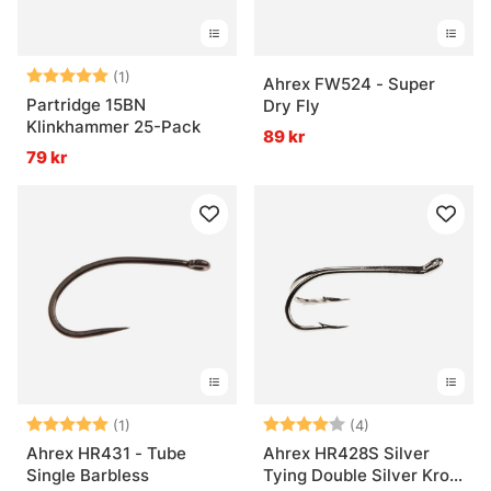
Betyg:
5.0 utav 5 stjärnor
(1)
Ahrex FW524 - Super
Partridge 15BN
Dry Fly
Klinkhammer 25-Pack
89 kr
79 kr
Betyg:
5.0 utav 5 stjärnor
Betyg:
4.0 utav 5 stjär
(1)
(4)
Ahrex HR431 - Tube
Ahrex HR428S Silver
Single Barbless
Tying Double Silver Krok