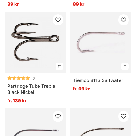
5-pack
89 kr
89 kr
Betyg:
5.0 utav 5 stjärnor
(2)
Tiemco 811S Saltwater
Partridge Tube Treble
fr. 69 kr
Black Nickel
fr. 139 kr