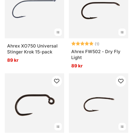
Betyg:
5.0 utav 5 stjär
(1)
Ahrex XO750 Universal
Ahrex FW502 - Dry Fly
Stinger Krok 15-pack
Light
89 kr
89 kr