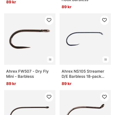
89 kr
89 kr
Ahrex FW507 - Dry Fly
Ahrex NS105 Streamer
Mini - Barbless
D/E Barbless 18-pack
Krok
89 kr
89 kr