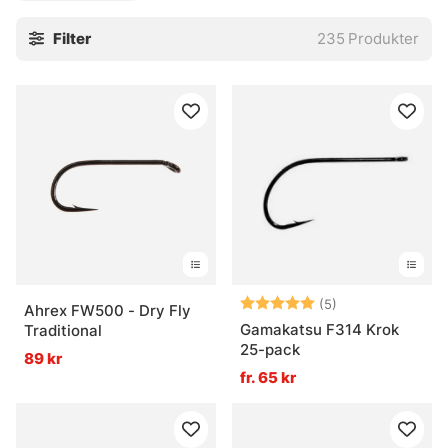
flugbindning och tubflugor har du hittat helt rätt. Här finns
Filter
235
Produkter
enkelkrokar och trekrokar i varianter för en rad olika typer
av flugfiske!
Betyg:
5.0 utav 5 stjär
(5)
Ahrex FW500 - Dry Fly
Gamakatsu F314 Krok
Traditional
25-pack
89 kr
fr. 65 kr