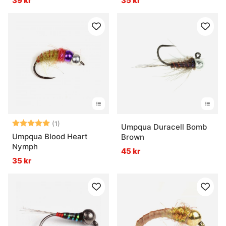
39 kr
35 kr
Betyg:
5.0 utav 5 stjärnor
(1)
Umpqua Duracell Bomb
Umpqua Blood Heart
Brown
Nymph
45 kr
35 kr