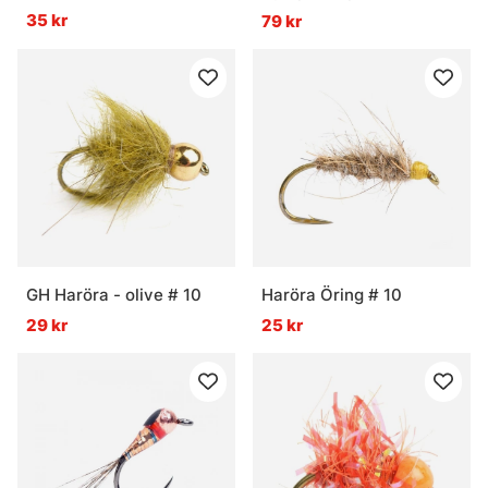
35 kr
79 kr
GH Haröra - olive # 10
Haröra Öring # 10
29 kr
25 kr