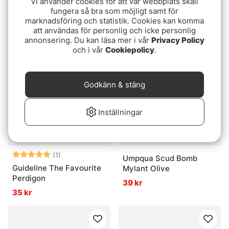
Vi använder cookies för att vår webbplats skall
Guideline Gummy Nymph
pack
fungera så bra som möjligt samt för
Brown
85 kr
marknadsföring och statistik. Cookies kan komma
35 kr
att användas för personlig och icke personlig
annonsering. Du kan läsa mer i vår
Privacy Policy
och i vår
Cookiepolicy
.
Godkänn & stäng
Inställningar
Betyg:
5.0 utav 5 stjärnor
(1)
Umpqua Scud Bomb
Guideline The Favourite
Mylant Olive
Perdigon
39 kr
35 kr