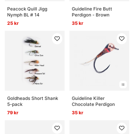
Peacock Quill Jigg
Guideline Fire Butt
Nymph BL # 14
Perdigon - Brown
25 kr
35 kr
Goldheads Short Shank
Guideline Killer
5-pack
Chocolate Perdigon
79 kr
35 kr