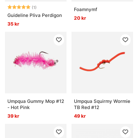
Betyg:
5.0 utav 5 stjärnor
(1)
Foamnymf
Guideline Pliva Perdigon
20 kr
35 kr
Umpqua Gummy Mop #12
Umpqua Squirmy Wormie
- Hot Pink
TB Red #12
39 kr
49 kr