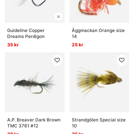
Guideline Copper
Äggmackan Orange size
Dreams Perdigon
14
35 kr
25 kr
A.P. Breaver Dark Brown
Strandgölen Special size
TMC 3761 #12
10