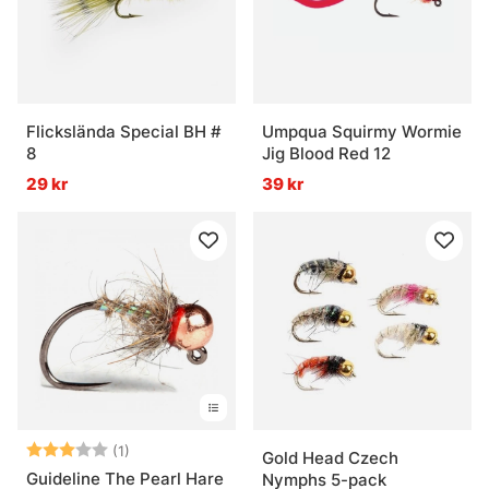
Flickslända Special BH #
Umpqua Squirmy Wormie
8
Jig Blood Red 12
29 kr
39 kr
Betyg:
3.0 utav 5 stjärnor
(1)
Gold Head Czech
Guideline The Pearl Hare
Nymphs 5-pack