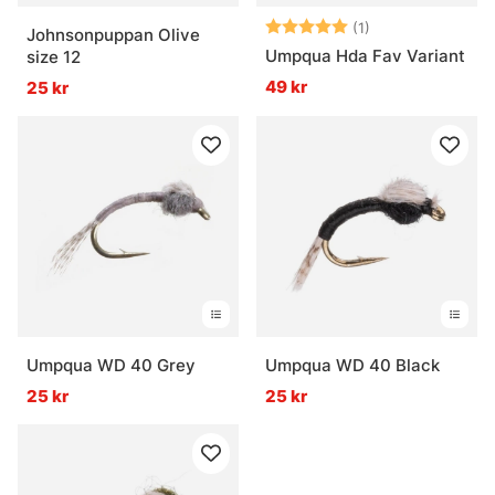
Betyg:
5.0 utav 5 stjär
(1)
Johnsonpuppan Olive
Umpqua Hda Fav Variant
size 12
49 kr
25 kr
Umpqua WD 40 Grey
Umpqua WD 40 Black
25 kr
25 kr