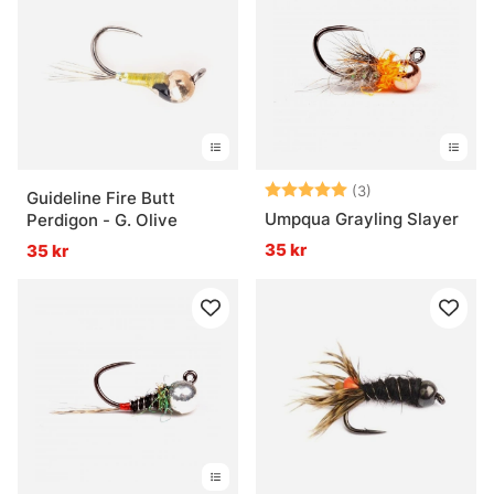
Betyg:
5.0 utav 5 stjär
(3)
Guideline Fire Butt
Umpqua Grayling Slayer
Perdigon - G. Olive
35 kr
35 kr