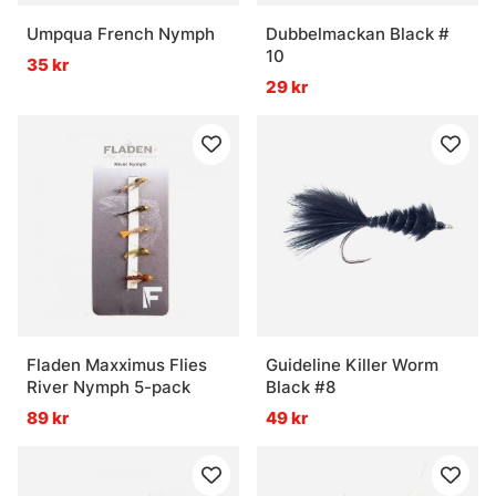
Umpqua French Nymph
Dubbelmackan Black #
10
35 kr
29 kr
Fladen Maxximus Flies
Guideline Killer Worm
River Nymph 5-pack
Black #8
89 kr
49 kr