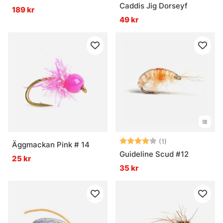
Caddis Jig Dorseyf
189 kr
49 kr
Betyg:
4.0 utav 5 stjär
(1)
Äggmackan Pink # 14
Guideline Scud #12
25 kr
35 kr