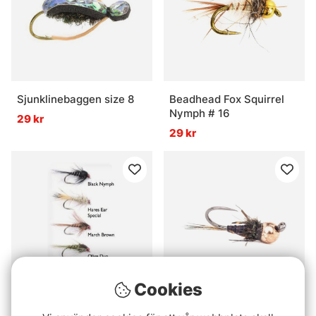
Sjunklinebaggen size 8
Beadhead Fox Squirrel
Nymph # 16
29 kr
29 kr
Cookies
Betyg:
4.0 utav 5 stjär
(2)
Nymphs Weighted 5-