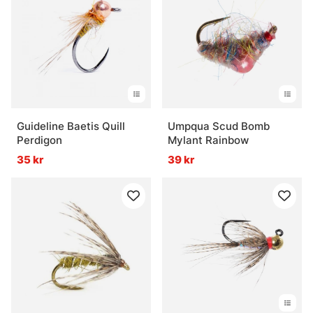
Guideline Baetis Quill
Umpqua Scud Bomb
Perdigon
Mylant Rainbow
35 kr
39 kr