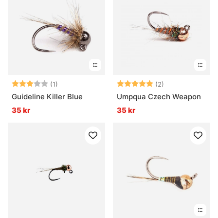
Betyg:
3.0 utav 5 stjärnor
Betyg:
5.0 utav 5 stjär
(1)
(2)
Guideline Killer Blue
Umpqua Czech Weapon
35 kr
35 kr