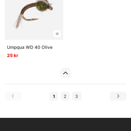
Umpqua WD 40 Olive
25 kr
1
2
3