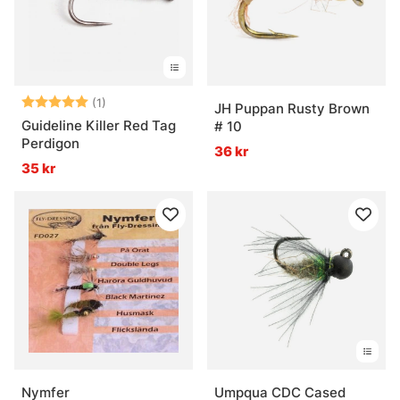
Betyg:
5.0 utav 5 stjärnor
(1)
JH Puppan Rusty Brown
Guideline Killer Red Tag
# 10
Perdigon
36 kr
35 kr
Nymfer
Umpqua CDC Cased