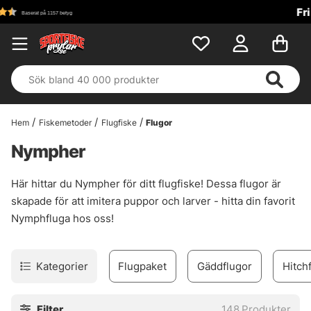
Fri frakt över 699 kr!
Hem
Fiskemetoder
Flugfiske
Flugor
Nympher
Här hittar du Nympher för ditt flugfiske! Dessa flugor är
skapade för att imitera puppor och larver - hitta din favorit
Nymphfluga hos oss!
Kategorier
Flugpaket
Gäddflugor
Hitch
Filter
148
Produkter