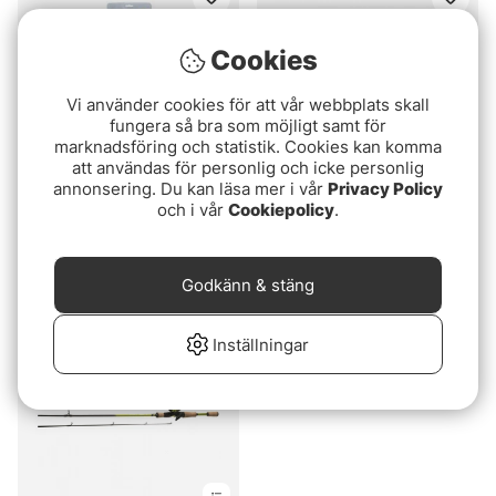
Cookies
Vi använder cookies för att vår webbplats skall
fungera så bra som möjligt samt för
marknadsföring och statistik. Cookies kan komma
att användas för personlig och icke personlig
annonsering. Du kan läsa mer i vår
Privacy Policy
och i vår
Cookiepolicy
.
Abumaticset Vildmark 6
Abu Garcia Abumaticset
fot
Expert
649 kr
669 kr
Godkänn & stäng
Slutsåld
Inställningar