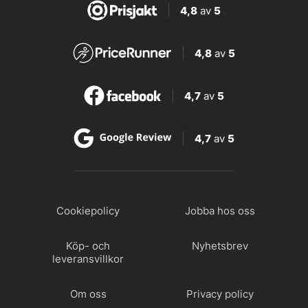
4,8
av
5
4,8
av
5
4,7
av
5
4,7
av
5
Cookiepolicy
Jobba hos oss
Köp- och
Nyhetsbrev
leveransvillkor
Om oss
Privacy policy