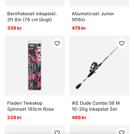
Barnfiskeset inkapslat.
Abumaticset Junior
2ft 6in (76 cm långt)
5ft6in
339 kr
479 kr
Fladen Teleskop
IKE Dude Combo 56 M
Spinnset 165cm Rosa
10-30g Inkapslat Set
229 kr
489 kr