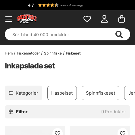
4.7
Baserat på 1158 betyg
Hem
Fiskemetoder
Spinnfiske
Fiskeset
Inkapslade set
Kategorier
Haspelset
Spinnfiskeset
Jer
Filter
9
Produkter