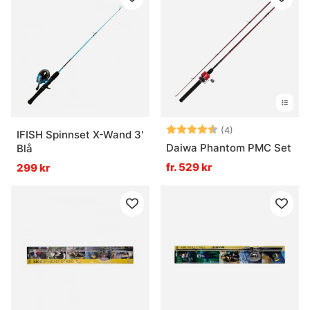
Betyg:
4.8 utav 5 stjär
(4)
IFISH Spinnset X-Wand 3'
Daiwa Phantom PMC Set
Blå
fr. 529 kr
299 kr