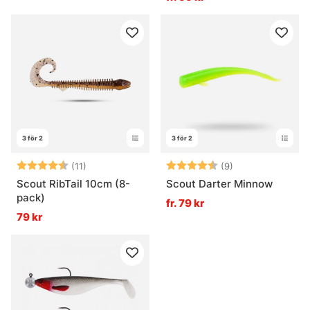
3 för 2
3 för 2
Betyg:
4.2 utav 5 stjärnor
Betyg:
4.1 utav 5 stjär
(11)
(9)
Scout RibTail 10cm (8-
Scout Darter Minnow
pack)
fr. 79 kr
79 kr