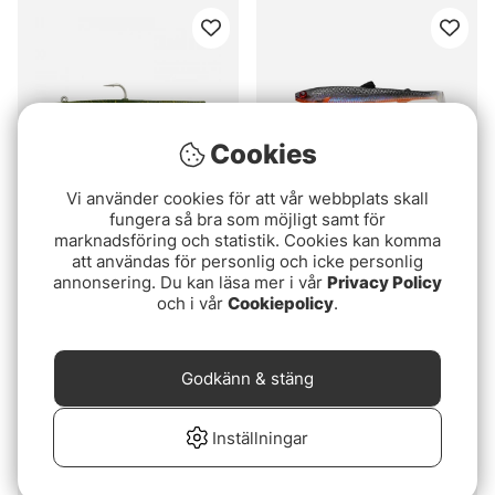
Cookies
Vi använder cookies för att vår webbplats skall
fungera så bra som möjligt samt för
Betyg:
3.7 utav 5 stjärnor
Betyg:
4.7 utav 5 stjä
marknadsföring och statistik. Cookies kan komma
(11)
(16)
att användas för personlig och icke personlig
Savage Gear Sandeel V2
Westin BullTeez Shadtail
annonsering. Du kan läsa mer i vår
Privacy Policy
2+1
7,5-12,5cm (blister)
och i vår
Cookiepolicy
.
fr. 99 kr
fr. 45 kr
Godkänn & stäng
Inställningar