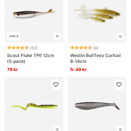
3 för 2
Betyg:
4.3 utav 5 stjärnor
Betyg:
4.8 utav 5 stjär
(52)
(6)
Scout Fluke TPE 12cm
Westin BullTeez Curltail
(5-pack)
8-14cm
79 kr
fr. 49 kr