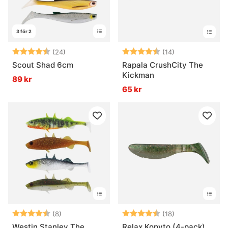
3 för 2
Betyg:
4.7 utav 5 stjärnor
Betyg:
4.4 utav 5 stjä
(24)
(14)
Scout Shad 6cm
Rapala CrushCity The
Kickman
89 kr
65 kr
Betyg:
4.6 utav 5 stjärnor
Betyg:
4.5 utav 5 stjä
(8)
(18)
Westin Stanley The
Relax Kopyto (4-pack)