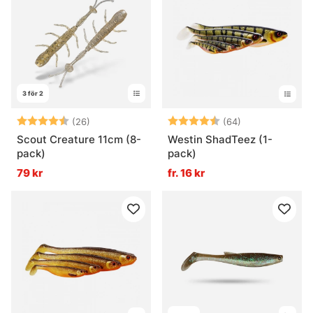
3 för 2
Betyg:
4.6 utav 5 stjärnor
Betyg:
4.6 utav 5 stjä
(26)
(64)
Scout Creature 11cm (8-
Westin ShadTeez (1-
pack)
pack)
79 kr
fr. 16 kr