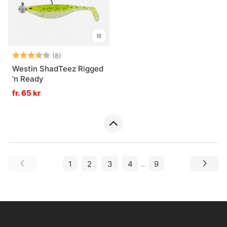
Betyg:
3.8 utav 5 stjärnor
(8)
Westin ShadTeez Rigged
'n Ready
fr. 65 kr
1
2
3
4
...
9