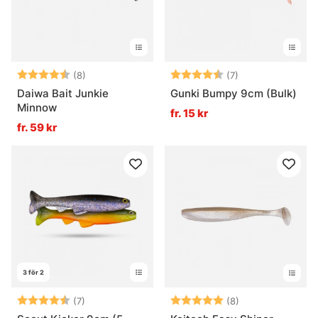
Betyg:
4.9 utav 5 stjärnor
Betyg:
4.7 utav 5 stjär
(8)
(7)
Daiwa Bait Junkie
Gunki Bumpy 9cm (Bulk)
Minnow
fr. 15 kr
fr. 59 kr
3 för 2
Betyg:
4.7 utav 5 stjärnor
Betyg:
5.0 utav 5 stjär
(7)
(8)