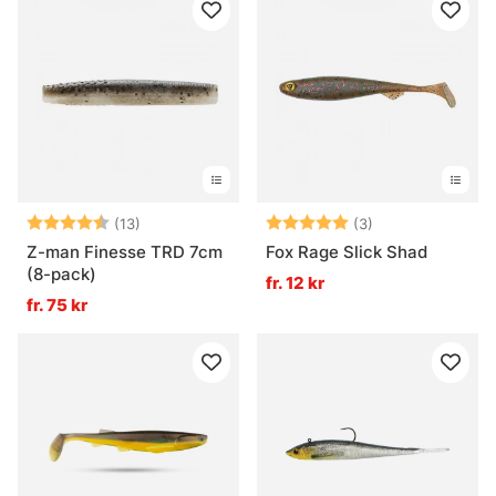
Betyg:
4.2 utav 5 stjärnor
Betyg:
5.0 utav 5 stjär
(13)
(3)
Z-man Finesse TRD 7cm
Fox Rage Slick Shad
(8-pack)
fr. 12 kr
fr. 75 kr