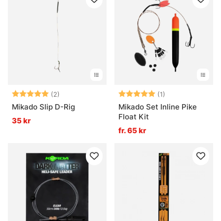
Betyg:
5.0 utav 5 stjärnor
Betyg:
5.0 utav 5 stjär
(2)
(1)
Mikado Slip D-Rig
Mikado Set Inline Pike
Float Kit
35 kr
fr. 65 kr