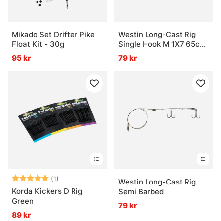
Mikado Set Drifter Pike
Westin Long-Cast Rig
Float Kit - 30g
Single Hook M 1X7 65cm
14Kg/30Lbs #4+#1/0
95 kr
79 kr
Betyg:
5.0 utav 5 stjärnor
(1)
Westin Long-Cast Rig
Korda Kickers D Rig
Semi Barbed
Green
79 kr
89 kr