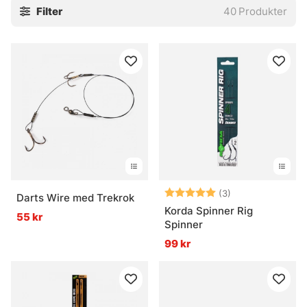
Filter
40
Produkter
Betyg:
5.0 utav 5 stjär
(3)
Darts Wire med Trekrok
Korda Spinner Rig
55 kr
Spinner
99 kr