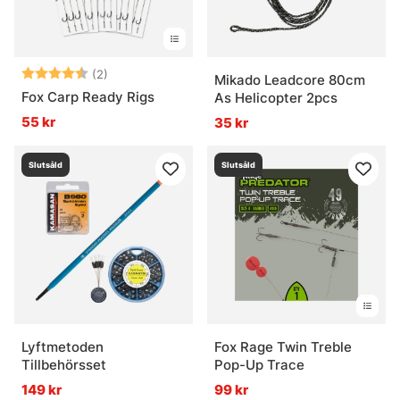
Betyg:
4.5 utav 5 stjärnor
(2)
Mikado Leadcore 80cm
Fox Carp Ready Rigs
As Helicopter 2pcs
55 kr
35 kr
Slutsåld
Slutsåld
Lyftmetoden
Fox Rage Twin Treble
Tillbehörsset
Pop-Up Trace
149 kr
99 kr