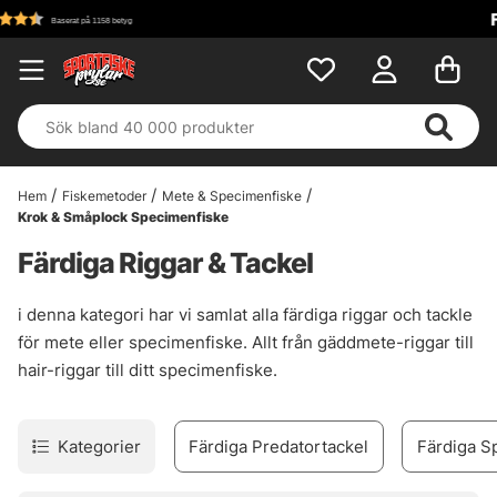
Fri frakt över 699 kr!
Hem
Fiskemetoder
Mete & Specimenfiske
Krok & Småplock Specimenfiske
Färdiga Riggar & Tackel
i denna kategori har vi samlat alla färdiga riggar och tackle
för mete eller specimenfiske. Allt från gäddmete-riggar till
hair-riggar till ditt specimenfiske.
Kategorier
Färdiga Predatortackel
Färdiga S