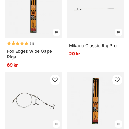
Betyg:
5.0 utav 5 stjärnor
(1)
Mikado Classic Rig Pro
Fox Edges Wide Gape
29 kr
Rigs
69 kr