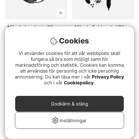
Mikado Leadcore 80cm
Mikado Set Loaded Pike
With Safety Clip 2pcs
Float Kit - 30g
Cookies
35 kr
79 kr
Vi använder cookies för att vår webbplats skall
fungera så bra som möjligt samt för
marknadsföring och statistik. Cookies kan komma
att användas för personlig och icke personlig
annonsering. Du kan läsa mer i vår
Privacy Policy
och i vår
Cookiepolicy
.
Godkänn & stäng
Korda Rig Ring
Mikado Boom Ronnie Rig
Inställningar
79 kr
89 kr