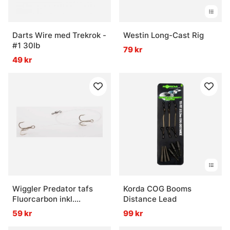
Darts Wire med Trekrok -
Westin Long-Cast Rig
#1 30lb
79 kr
49 kr
Wiggler Predator tafs
Korda COG Booms
Fluorcarbon inkl.
Distance Lead
gamakatsu krok TR13 stl.
59 kr
99 kr
8 20lbs