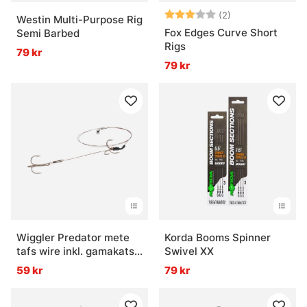
Betyg:
3.0 utav 5 stjär
(2)
Westin Multi-Purpose Rig
Fox Edges Curve Short
Semi Barbed
Rigs
79 kr
79 kr
Wiggler Predator mete
Korda Booms Spinner
tafs wire inkl. gamakatsu
Swivel XX
krok
59 kr
79 kr