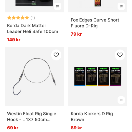
Betyg:
5.0 utav 5 stjärnor
(1)
Fox Edges Curve Short
Korda Dark Matter
Fluoro D-Rig
Leader Heli Safe 100cm
79 kr
149 kr
Westin Float Rig Single
Korda Kickers D Rig
Hook - L 1X7 50cm
Brown
14Kg/30Lbs #4/0
69 kr
89 kr