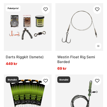
Paketpris!
Darts Riggkit (Ismete)
Westin Float Rig Semi
Barded
449 kr
69 kr
Slutsåld
Slutsåld