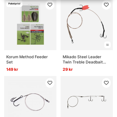
Paketpris!
Korum Method Feeder
Mikado Steel Leader
Set
Twin Treble Deadbait
Trace
149 kr
29 kr