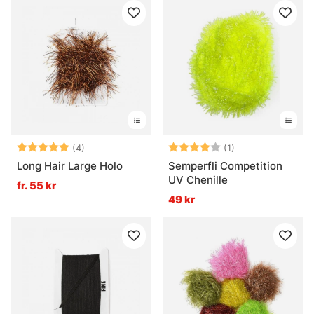
Betyg:
5.0 utav 5 stjärnor
Betyg:
4.0 utav 5 stjär
(4)
(1)
Long Hair Large Holo
Semperfli Competition
UV Chenille
fr. 55 kr
49 kr