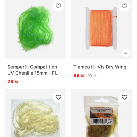
Semperfli Competition
Tiemco Hi-Vis Dry Wing
UV Chenille 15mm - Fl
99 kr
99 kr
Nuclear Green
29 kr