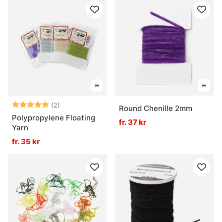
Betyg:
5.0 utav 5 stjärnor
(2)
Round Chenille 2mm
Polypropylene Floating
fr. 37 kr
Yarn
fr. 35 kr