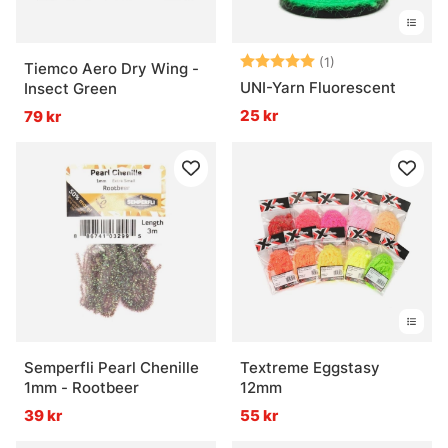
Betyg:
5.0 utav 5 stjär
(1)
Tiemco Aero Dry Wing -
UNI-Yarn Fluorescent
Insect Green
25 kr
79 kr
Semperfli Pearl Chenille
Textreme Eggstasy
1mm - Rootbeer
12mm
39 kr
55 kr