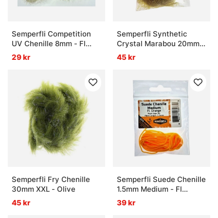
Semperfli Competition
Semperfli Synthetic
UV Chenille 8mm - Fl
Crystal Marabou 20mm -
Cheddar Cheese
Copper Brown
29 kr
45 kr
Semperfli Fry Chenille
Semperfli Suede Chenille
30mm XXL - Olive
1.5mm Medium - Fl
Orange
45 kr
39 kr