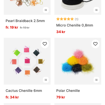
Betyg:
5.0 utav 5 stjär
(1)
Pearl Braidback 2.5mm
Micro Chenille 0,8mm
fr. 19 kr
fr. 19 kr
34 kr
Cactus Chenille 6mm
Polar Chenille
fr. 34 kr
79 kr