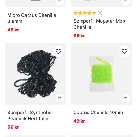
Betyg:
5.0 utav 5 stjär
(1)
Micro Cactus Chenille
Semperfli Mopster Mop
0,8mm
Chenille
48 kr
69 kr
Semperfli Synthetic
Cactus Chenille 10mm
Peacock Herl 1mm
49 kr
59 kr