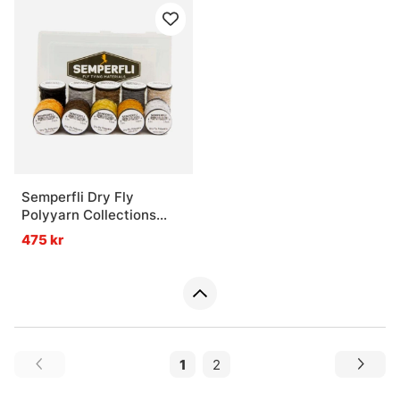
Semperfli Dry Fly
Polyyarn Collections
Caddis Collection
475 kr
1
2