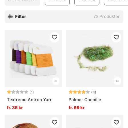
Filter
72
Produkter
Betyg:
1.0 utav 5 stjärnor
Betyg:
4.0 utav 5 stjär
(1)
(4)
Textreme Antron Yarn
Palmer Chenille
fr. 35 kr
fr. 69 kr