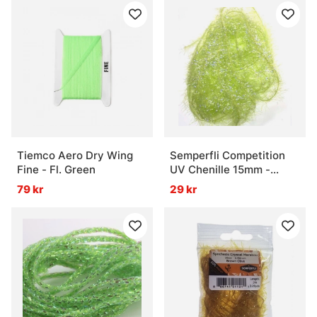
Tiemco Aero Dry Wing
Semperfli Competition
Fine - Fl. Green
UV Chenille 15mm -
Lemon Lime
79 kr
29 kr