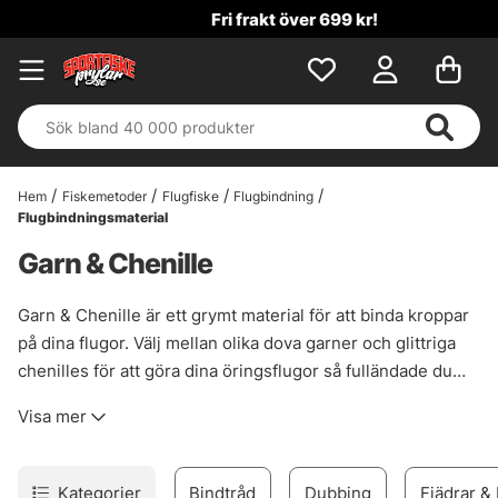
Fri frakt över 699 kr!
Hem
Fiskemetoder
Flugfiske
Flugbindning
Flugbindningsmaterial
Garn & Chenille
Garn & Chenille är ett grymt material för att binda kroppar
på dina flugor. Välj mellan olika dova garner och glittriga
chenilles för att göra dina öringsflugor så fulländade du
tänkt dig!
Visa mer
Kategorier
Bindtråd
Dubbing
Fjädrar &