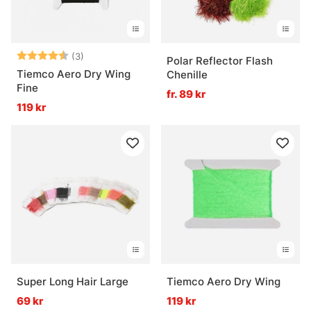
Betyg:
4.3 utav 5 stjärnor
(3)
Polar Reflector Flash
Tiemco Aero Dry Wing
Chenille
Fine
fr. 89 kr
119 kr
Super Long Hair Large
Tiemco Aero Dry Wing
69 kr
119 kr