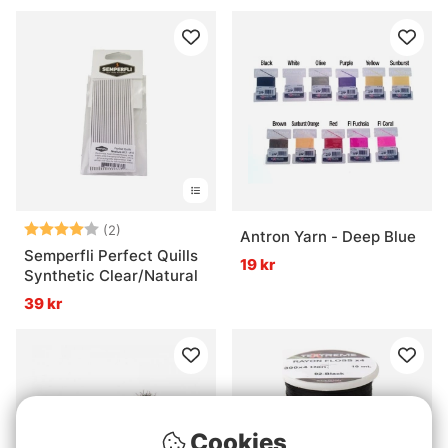
Betyg:
4.0 utav 5 stjärnor
(2)
Antron Yarn - Deep Blue
Semperfli Perfect Quills
19 kr
Synthetic Clear/Natural
39 kr
Cookies