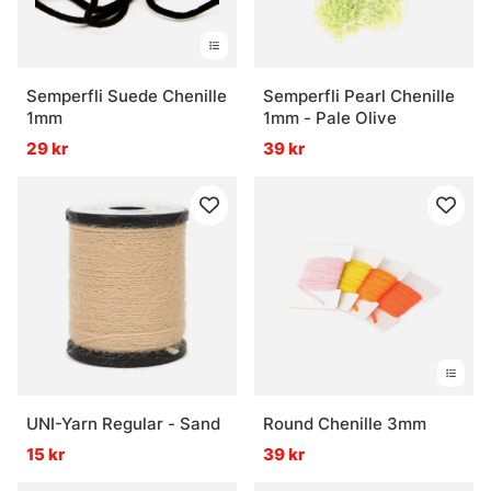
Semperfli Suede Chenille
Semperfli Pearl Chenille
1mm
1mm - Pale Olive
29 kr
39 kr
UNI-Yarn Regular - Sand
Round Chenille 3mm
15 kr
39 kr