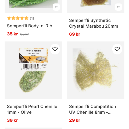
Betyg:
5.0 utav 5 stjärnor
(1)
Semperfli Synthetic
Semperfli Body-n-Rib
Crystal Marabou 20mm
35 kr
69 kr
35 kr
Semperfli Pearl Chenille
Semperfli Competition
1mm - Olive
UV Chenille 8mm -
Custard Cream
39 kr
29 kr