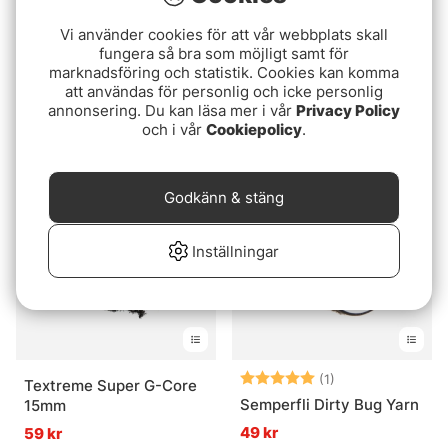
Vi använder cookies för att vår webbplats skall
fungera så bra som möjligt samt för
marknadsföring och statistik. Cookies kan komma
att användas för personlig och icke personlig
Chocklett's Filler Flash
Rayon Floss
annonsering. Du kan läsa mer i vår
Privacy Policy
och i vår
Cookiepolicy
.
115 kr
34 kr
Godkänn & stäng
Inställningar
Betyg:
5.0 utav 5 stjär
(1)
Textreme Super G-Core
Semperfli Dirty Bug Yarn
15mm
49 kr
59 kr