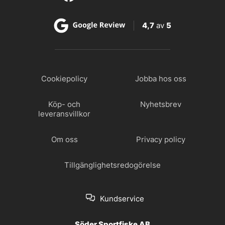
4,7
av
5
Cookiepolicy
Jobba hos oss
Köp- och
Nyhetsbrev
leveransvillkor
Om oss
Privacy policy
Tillgänglighetsredogörelse
Kundservice
Söder Sportfiske AB