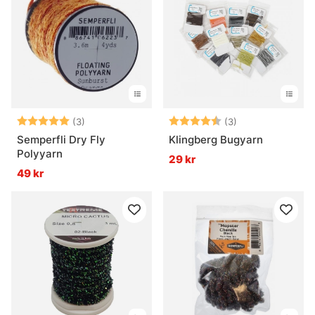
Betyg:
5.0 utav 5 stjärnor
Betyg:
4.3 utav 5 stjär
(3)
(3)
Semperfli Dry Fly
Klingberg Bugyarn
Polyyarn
29 kr
49 kr