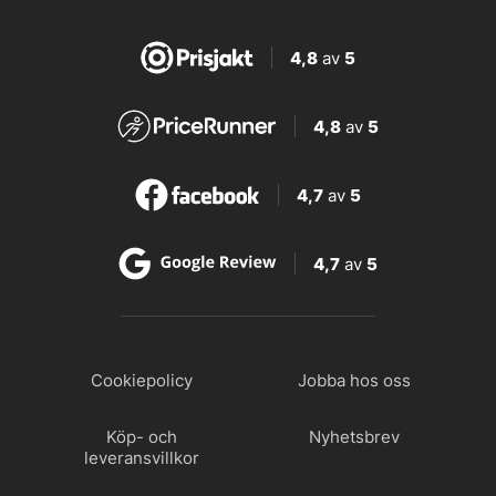
4,8
av
5
4,8
av
5
4,7
av
5
4,7
av
5
Cookiepolicy
Jobba hos oss
Köp- och
Nyhetsbrev
leveransvillkor