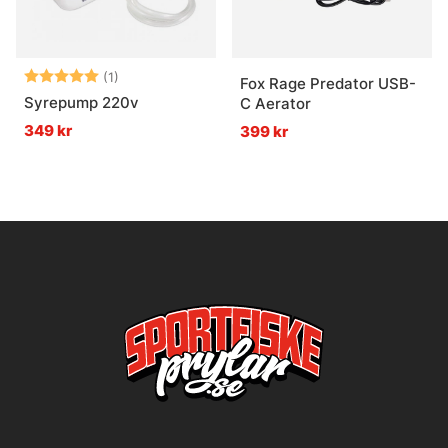
Betyg:
5.0 utav 5 stjärnor
(1)
Fox Rage Predator USB-
Syrepump 220v
C Aerator
349 kr
399 kr