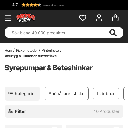
Fri 
Baserat på 1153 betyg
Hem
Fiskemetoder
Vinterfiske
Verktyg & Tillbehör Vinterfiske
Syrepumpar & Beteshinkar
Kategorier
Spöhållare Isfiske
Isdubbar
Filter
10
Produkter