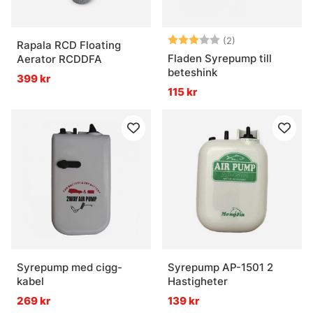
Betyg:
3.0 utav 5 stjär
(2)
Rapala RCD Floating
Fladen Syrepump till
Aerator RCDDFA
beteshink
399 kr
115 kr
Syrepump med cigg-
Syrepump AP-1501 2
kabel
Hastigheter
269 kr
139 kr