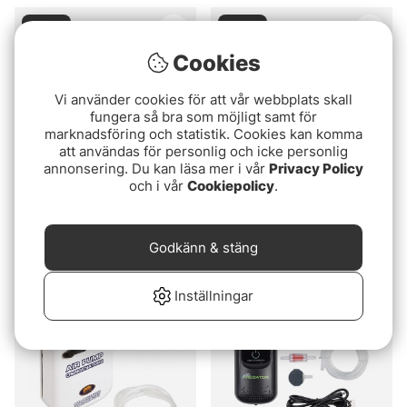
Slutsåld
Slutsåld
Cookies
Vi använder cookies för att vår webbplats skall
fungera så bra som möjligt samt för
marknadsföring och statistik. Cookies kan komma
att användas för personlig och icke personlig
annonsering. Du kan läsa mer i vår
Privacy Policy
och i vår
Cookiepolicy
.
Betyg:
5.0 utav 5 stjär
(1)
Baitfish Bundle
Fladen Beteshink
629 kr
Godkänn & stäng
249 kr
Inställningar
Slutsåld
Slutsåld