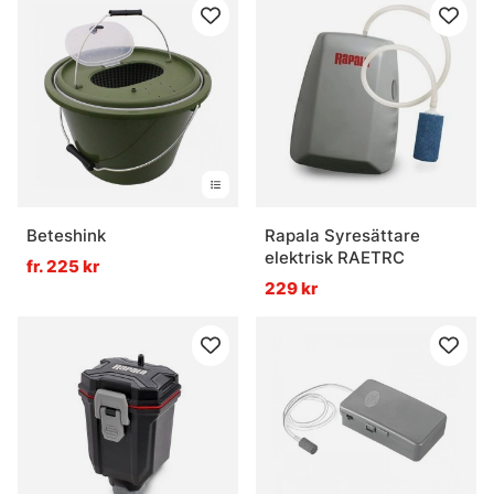
Beteshink
Rapala Syresättare
elektrisk RAETRC
fr. 225 kr
229 kr