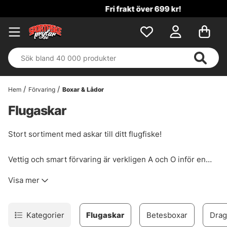
Fri frakt över 699 kr!
Hem
Förvaring
Boxar & Lådor
Flugaskar
Stort sortiment med askar till ditt flugfiske!
Vettig och smart förvaring är verkligen A och O inför en
dags flugfiske, vi erbjuder ett brett sortiment av flugaskar
Visa mer
och allmän förvaring för dina flugor. Välj mellan foamaskar,
magnetiska askar, klassiska askar i plast etc. Du hittar bara
produkter från kända märken som A.Jensen, C&F Design,
Kategorier
Flugaskar
Betesboxar
Drag
Loon, Orvis, Simms och många fler.