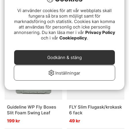
Vi använder cookies för att vår webbplats skall
fungera så bra som möjligt samt för
Guideline Slim Tri Foam
Fladen Flugask
marknadsföring och statistik. Cookies kan komma
Medium
Transparant Vattentät
att användas för personlig och icke personlig
annonsering. Du kan läsa mer i vår
Privacy Policy
15,4x10,6x4,5cm
119 kr
159 kr
och i vår
Cookiepolicy
.
Godkänn & stäng
Inställningar
Guideline WP Fly Boxes
FLY Slim Flugask/krokask
Slit Foam Swing Leaf
6 fack
199 kr
49 kr