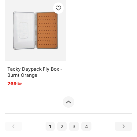
Tacky Daypack Fly Box -
Burnt Orange
269 kr
1
2
3
4