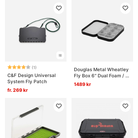
Betyg:
4.0 utav 5 stjärnor
(1)
Douglas Metal Wheatley
C&F Design Universal
Fly Box 6'' Dual Foam / 10
System Fly Patch
compartments
1489 kr
fr. 269 kr