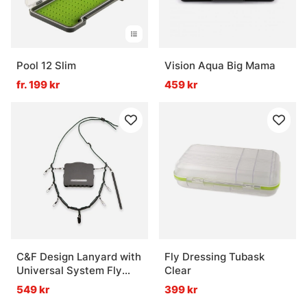
Pool 12 Slim
Vision Aqua Big Mama
fr. 199 kr
459 kr
C&F Design Lanyard with
Fly Dressing Tubask
Universal System Fly
Clear
Patch
549 kr
399 kr