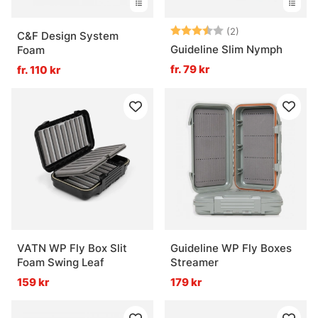
Betyg:
3.5 utav 5 stjär
(2)
C&F Design System
Guideline Slim Nymph
Foam
fr. 79 kr
fr. 110 kr
VATN WP Fly Box Slit
Guideline WP Fly Boxes
Foam Swing Leaf
Streamer
159 kr
179 kr