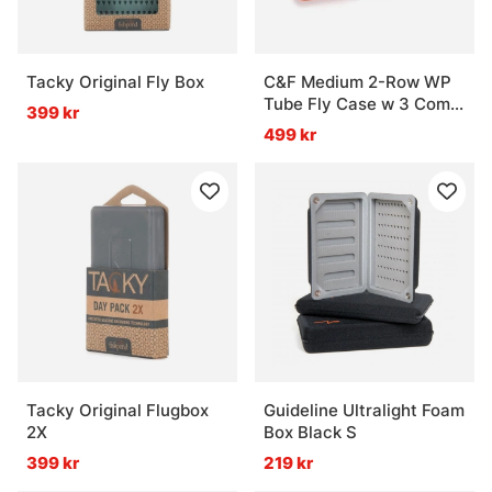
Tacky Original Fly Box
C&F Medium 2-Row WP
Tube Fly Case w 3 Comp
399 kr
(CF-2403V) Burnt
499 kr
Orange
Tacky Original Flugbox
Guideline Ultralight Foam
2X
Box Black S
399 kr
219 kr