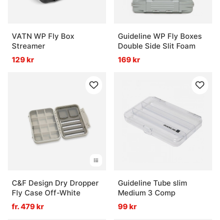
VATN WP Fly Box
Guideline WP Fly Boxes
Streamer
Double Side Slit Foam
129 kr
169 kr
C&F Design Dry Dropper
Guideline Tube slim
Fly Case Off-White
Medium 3 Comp
fr. 479 kr
99 kr