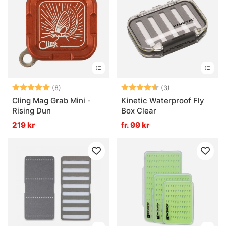
Betyg:
5.0 utav 5 stjärnor
Betyg:
4.7 utav 5 stjär
(8)
(3)
Cling Mag Grab Mini -
Kinetic Waterproof Fly
Rising Dun
Box Clear
219 kr
fr. 99 kr