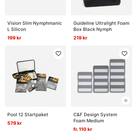
Vision Slim Nymphmanic
Guideline Ultralight Foam
L Silicon
Box Black Nymph
199 kr
219 kr
Pool 12 Startpaket
C&F Design System
Foam Medium
579 kr
fr. 110 kr