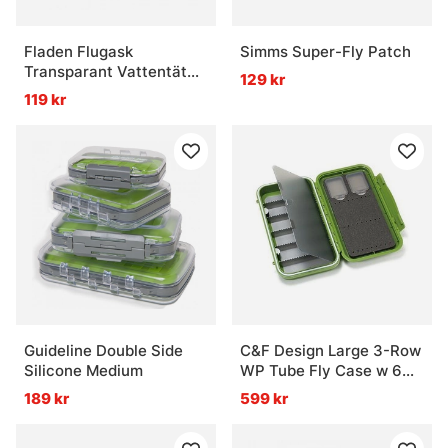
Fladen Flugask
Simms Super-Fly Patch
Transparant Vattentät
129 kr
10,8x7,8x3,2cm
119 kr
Guideline Double Side
C&F Design Large 3-Row
Silicone Medium
WP Tube Fly Case w 6
Comp (CF-3406H) Olive
189 kr
599 kr