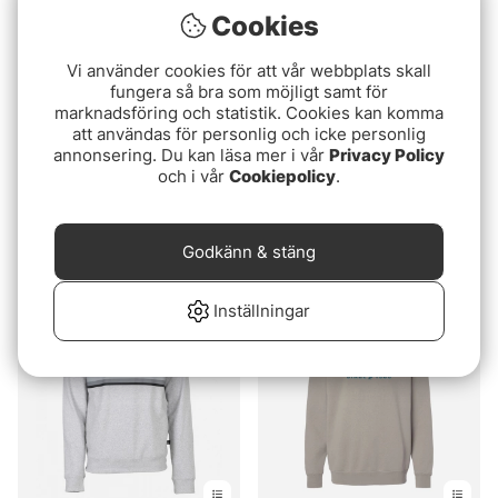
Cookies
Vi använder cookies för att vår webbplats skall
fungera så bra som möjligt samt för
marknadsföring och statistik. Cookies kan komma
att användas för personlig och icke personlig
annonsering. Du kan läsa mer i vår
Privacy Policy
och i vår
Cookiepolicy
.
Grundéns 1926 Crew
Grundéns 1926 Crew
Sweatshirt Athletic
Sweatshirt Black
Godkänn & stäng
Heather
699 kr
699 kr
Inställningar