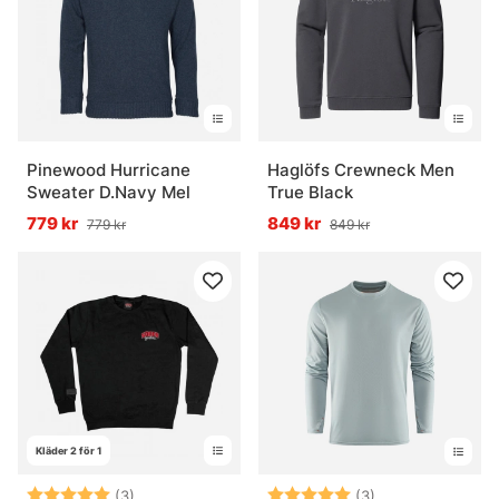
Pinewood Hurricane
Haglöfs Crewneck Men
Sweater D.Navy Mel
True Black
779 kr
849 kr
779 kr
849 kr
Kläder 2 för 1
Betyg:
5.0 utav 5 stjärnor
Betyg:
5.0 utav 5 stjär
(3)
(3)