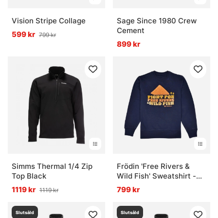
Vision Stripe Collage
Sage Since 1980 Crew
Cement
599 kr
799 kr
899 kr
Simms Thermal 1/4 Zip
Frödin 'Free Rivers &
Top Black
Wild Fish' Sweatshirt -
Navyv Blue
1119 kr
799 kr
1119 kr
Slutsåld
Slutsåld