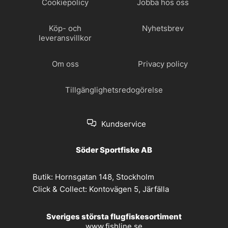
Cookiepolicy
Jobba hos oss
Köp- och
Nyhetsbrev
leveransvillkor
Om oss
Privacy policy
Tillgänglighetsredogörelse
Kundservice
Söder Sportfiske AB
Butik:
Hornsgatan 148, Stockholm
Click & Collect:
Kontovägen 5, Järfälla
Sveriges största flugfiskesortiment
www.fishline.se