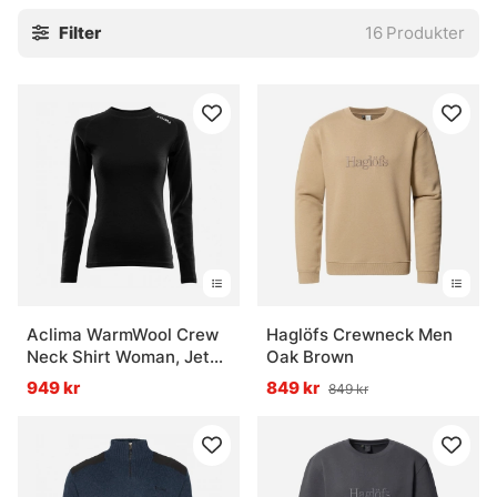
Filter
16
Produkter
Aclima WarmWool Crew
Haglöfs Crewneck Men
Neck Shirt Woman, Jet
Oak Brown
Black
949 kr
849 kr
849 kr