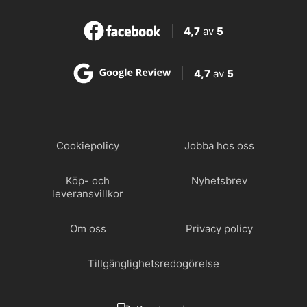
4,7
av
5
4,7
av
5
Cookiepolicy
Jobba hos oss
Köp- och
Nyhetsbrev
leveransvillkor
Om oss
Privacy policy
Tillgänglighetsredogörelse