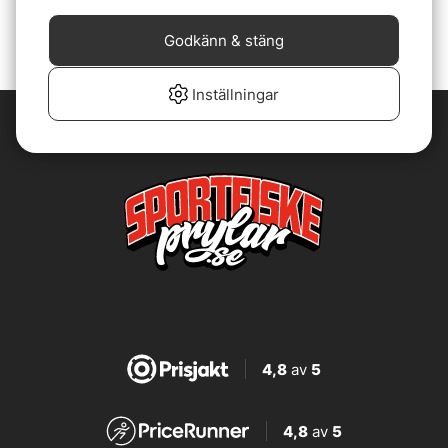
99 kr
Godkänn & stäng
Inställningar
4,8
av
5
4,8
av
5