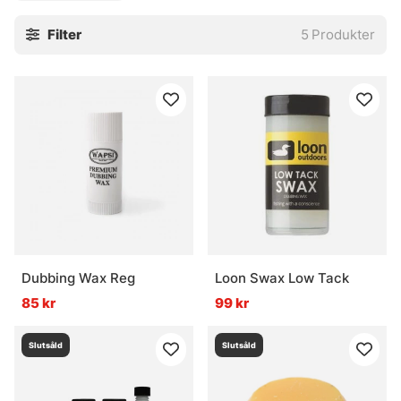
Filter
5
Produkter
Dubbing Wax Reg
Loon Swax Low Tack
85 kr
99 kr
Slutsåld
Slutsåld