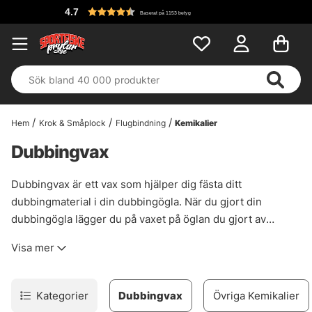
4.7
Baserat på 1153 betyg
Hem
Krok & Småplock
Flugbindning
Kemikalier
Dubbingvax
Dubbingvax är ett vax som hjälper dig fästa ditt
dubbingmaterial i din dubbingögla. När du gjort din
dubbingögla lägger du på vaxet på öglan du gjort av
bindtråd och sedan lägger på materialet du använder som
Visa mer
dubbing. Vi har samlat de dubbingvax vi vet fungerar och
ger bra resultat i din flugbindning.
Kategorier
Dubbingvax
Övriga Kemikalier