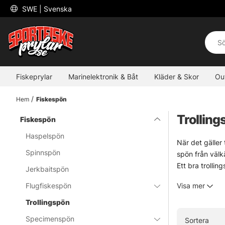
 SWE 
| Svenska
Fiskeprylar
Marinelektronik & Båt
Kläder & Skor
Ou
Hem
Fiskespön
Trolling
Fiskespön
Haspelspön
När det gäller 
Spinnspön
spön från välkä
Ett bra trollin
Jerkbaitspön
längre pass där
Flugfiskespön
Visa mer
aktion, går det
Trollingspön
» Till fiskes
Specimenspön
Sortera