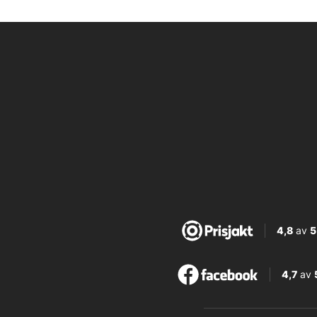
4,8
av
5
4,7
av