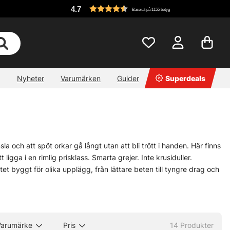
4.7
Baserat på 1155 betyg
Nyheter
Varumärken
Guider
Superdeals
a och att spöt orkar gå långt utan att bli trött i handen. Här finns
igga i en rimlig prisklass. Smarta grejer. Inte krusiduller.
ntet byggt för olika upplägg, från lättare beten till tyngre drag och
te efter något särskilt, eller vill du bara ringa in rätt längd och
.
Varumärke
Pris
14
Produkter