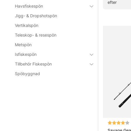
efter
Havsfiskespön
Vanliga fråg
Jigg- & Dropshotspön
Vertikalspön
Vad är et
Teleskop- & resespön
Metspön
Vad är vi
Isfiskespön
Tillbehör Fiskespön
Vad är sk
Spöbyggnad
Betyg:
Savage Gear