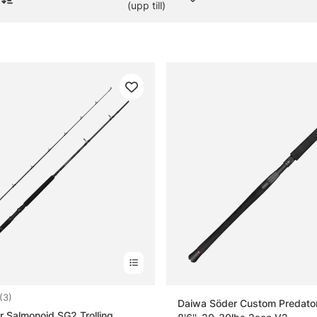
(upp till)
or om trollingspön
t trollingspö?
ktigt att tänka på när du väljer trollingspö?
illnaden mellan ett lätt och ett kraftigare trollingspö?
4.0 utav 5 stjärnor
(3)
Daiwa Söder Custom Predator 
 Salmonoid SG2 Trolling