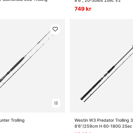
8'6'', 20-30lbs 2sec V2
749 kr
nter Trolling
Westin W3 Predator Trolling 
8'6''/259cm H 60-180G 2Sec
r