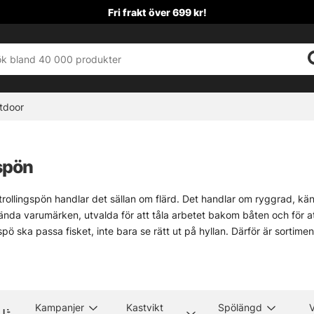
Fri frakt över 699 kr!
tdoor
spön
trollingspön handlar det sällan om flärd. Det handlar om ryggrad, känsl
nda varumärken, utvalda för att tåla arbetet bakom båten och för att l
gspö ska passa fisket, inte bara se rätt ut på hyllan. Därför är sortime
 utrustningen måste kännas trygg, lite segt robust på rätt sätt. Är du u
 bra att höra av sig eller kika in i butiken. Det brukar lösa sig, faktiskt
pön
Kampanjer
Kastvikt
Spölängd