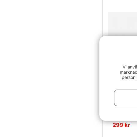
Vi anvä
marknads
personl
Fladen Xtr
299 kr