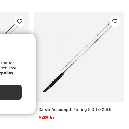
samt för
 och icke
epolicy
.
8'6''/255cm H
Daiwa Accudepth Trolling 8'0 12-20LB
549 kr