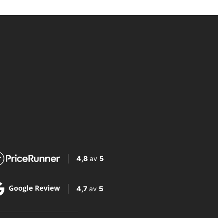
4,8
av
5
4,7
av
5