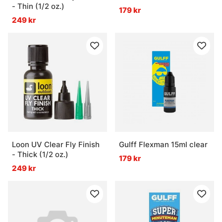
- Thin (1/2 oz.)
179 kr
249 kr
Loon UV Clear Fly Finish
Gulff Flexman 15ml clear
- Thick (1/2 oz.)
179 kr
249 kr