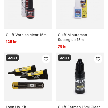
Gulff Varnish clear 15ml
Gulff Minuteman
Superglue 15ml
125 kr
79 kr
Slutsåld
Slutsåld
Loon UV Kit
Gulff Fatman 15ml Clear