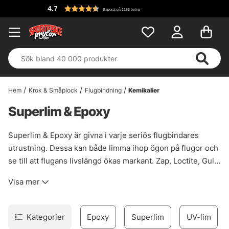
4.7
Baserat på 1153 betyg
Hem
Krok & Småplock
Flugbindning
Kemikalier
Superlim & Epoxy
Superlim & Epoxy är givna i varje seriös flugbindares
utrustning. Dessa kan både limma ihop ögon på flugor och
se till att flugans livslängd ökas markant. Zap, Loctite, Gulff
och andra marknadsledande tillverkare av superlim och
Visa mer
epoxy har flera produkter som kan hjälpa dig binda
starkare och mer effektiva flugor. Här har du ett brett
sortiment att välja på.
Kategorier
Epoxy
Superlim
UV-lim