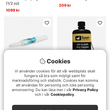
(1/2 oz)
209 kr
1099 kr
Cookies
Vi använder cookies för att vår webbplats skall
Camo Lures Superglue
Loon UV Clear Fly Finish
fungera så bra som möjligt samt för
- Thin (2 oz.)
79 kr
marknadsföring och statistik. Cookies kan komma
789 kr
att användas för personlig och icke personlig
annonsering. Du kan läsa mer i vår
Privacy Policy
och i vår
Cookiepolicy
.
Slutsåld