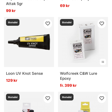
Attak 5gr
69 kr
99 kr
Slutsåld
Slutsåld
Loon UV Knot Sense
Wolfcreek C&W Lure
Epoxy
129 kr
fr. 399 kr
Slutsåld
Slutsåld