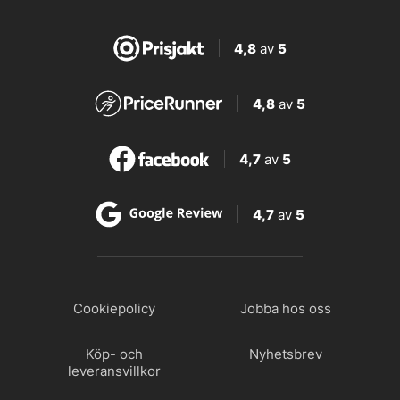
4,8
av
5
4,8
av
5
4,7
av
5
4,7
av
5
Cookiepolicy
Jobba hos oss
Köp- och
Nyhetsbrev
leveransvillkor