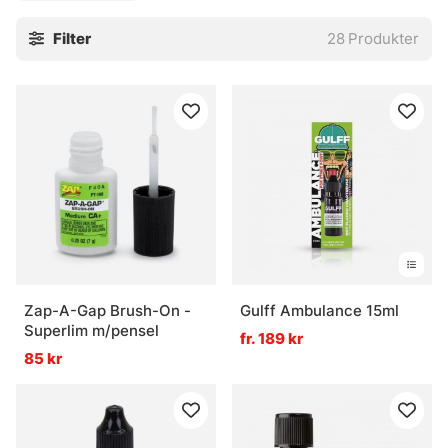
Filter
28
Produkter
Zap-A-Gap Brush-On -
Gulff Ambulance 15ml
Superlim m/pensel
fr. 189 kr
85 kr