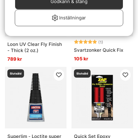
Godkänn & stäng
Inställningar
Betyg:
5.0 utav 5 stjär
(1)
Loon UV Clear Fly Finish
Svartzonker Quick Fix
- Thick (2 oz.)
105 kr
789 kr
Slutsåld
Slutsåld
Superlim - Loctite super
Quick Set Epoxy