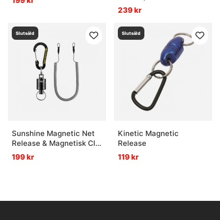
199 kr
239 kr
Slutsåld
Slutsåld
Sunshine Magnetic Net
Kinetic Magnetic
Release & Magnetisk Clip
Release
Holder Retractor
199 kr
119 kr