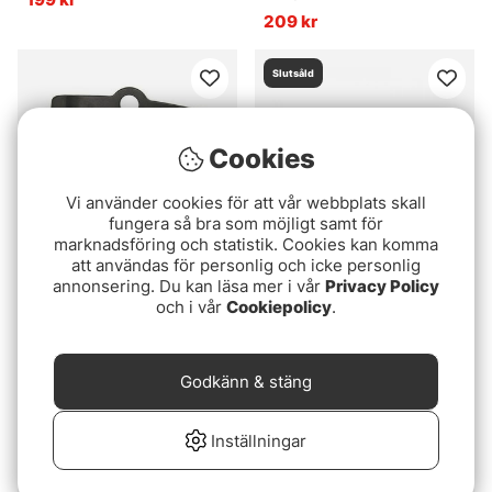
209 kr
Slutsåld
Cookies
Vi använder cookies för att vår webbplats skall
fungera så bra som möjligt samt för
marknadsföring och statistik. Cookies kan komma
att användas för personlig och icke personlig
annonsering. Du kan läsa mer i vår
Privacy Policy
Betyg:
1.0 utav 5 stjär
(2)
Smith Creek Net Holster
och i vår
Cookiepolicy
.
Flydressing
Black
Håvmagneter
599 kr
Godkänn & stäng
Inställningar