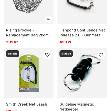
Rising Brookie -
Fishpond Confluence Net
Replacement Bag 28cm
Release 2.0 - Gunmetal
Deep
299 kr
459 kr
Slutsåld
Slutsåld
Smith Creek Net Leash
Guideline Magnetic
Netkeeper