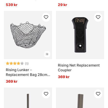
56cm deep
539 kr
29 kr
Betyg:
4.0 utav 5 stjärnor
(1)
Rising Net Replacement
Rising Lunker -
Coupler
Replacement Bag 28cm
369 kr
deep
369 kr