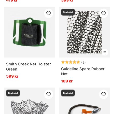
419 kr
599 kr
Slutsåld
Betyg:
5.0 utav 5 stjär
(2)
Smith Creek Net Holster
Guideline Spare Rubber
Green
Net
599 kr
169 kr
Slutsåld
Slutsåld