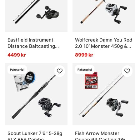
Eastfield Instrument
Wolfcreek Damn You Rod
Distance Baitcasting
2.0 10’ Monster 450g &
Combo 9' -180g
Tranx Combo
4499 kr
8999 kr
Paketpris!
Paketpris!
Scout Lunker 7'6'' 5-28g
Fish Arrow Monster
SLX BFS Combo
Queen 63 Casting 28-