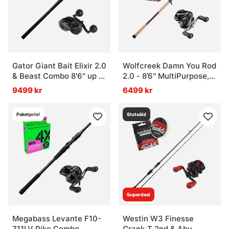
Gator Giant Bait Elixir 2.0
Wolfcreek Damn You Rod
& Beast Combo 8'6'' up to
2.0 - 8’6'' MultiPurpose,
300 Gram
6oz/180g Combo
9499 kr
6499 kr
Paketpris!
Slutsåld
Superdeal
Megabass Levante F10-
Westin W3 Finesse
711LV Pike Combo
Crank-T 2nd & Abu