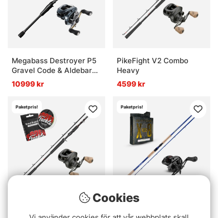
Megabass Destroyer P5
PikeFight V2 Combo
Gravel Code & Aldebaran
Heavy
BFS Combo
10999 kr
4599 kr
Paketpris!
Paketpris!
Cookies
Pike Fight V2 Combo
Gator Mirage 8'6''
Allround
Dreadnaught & Daiwa
Vi använder cookies för att vår webbplats skall