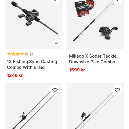
Betyg:
4.8 utav 5 stjärnor
(4)
Mikado X Söder Tackle
13 Fishing Sync Casting
Downsize Pike Combo
Combo With Braid
1599 kr
1249 kr