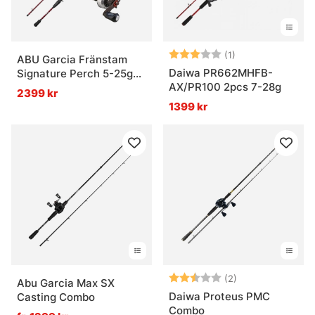
Betyg:
3.0 utav 5 stjär
(1)
ABU Garcia Fränstam
Daiwa PR662MHFB-
Signature Perch 5-25g
AX/PR100 2pcs 7-28g
Baitcasting Combo
2399 kr
1399 kr
Betyg:
2.5 utav 5 stjär
(2)
Abu Garcia Max SX
Daiwa Proteus PMC
Casting Combo
Combo