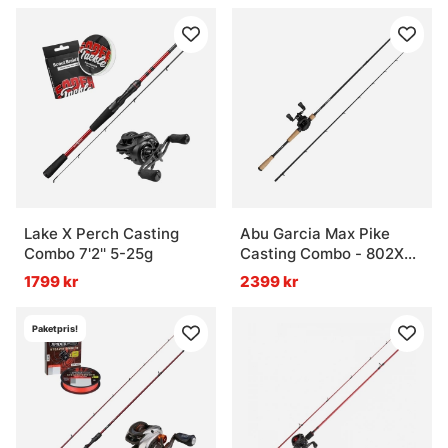
Lake X Perch Casting
Abu Garcia Max Pike
Combo 7'2'' 5-25g
Casting Combo - 802Xh
40-120g
1799 kr
2399 kr
Paketpris!