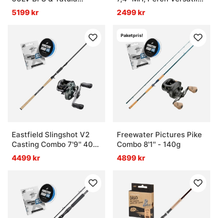
Combo
7-25g SLX Combo
5199 kr
2499 kr
Paketpris!
Eastfield Slingshot V2
Freewater Pictures Pike
Casting Combo 7'9'' 40-
Combo 8'1'' - 140g
110g V2
4499 kr
4899 kr