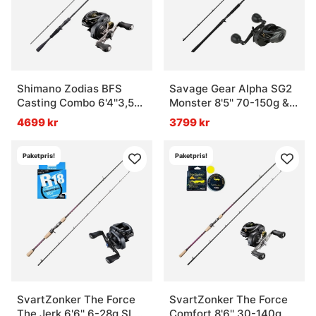
Shimano Zodias BFS
Savage Gear Alpha SG2
Casting Combo 6'4''3,5-
Monster 8'5'' 70-150g &
10g
Abu Garcia Beast Combo
4699 kr
3799 kr
Paketpris!
Paketpris!
SvartZonker The Force
SvartZonker The Force
The Jerk 6'6'' 6-28g SLX
Comfort 8'6'' 30-140g