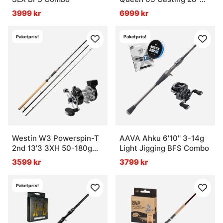
128g Curado M Combo
3999 kr
6999 kr
Paketpris!
Paketpris!
Westin W3 Powerspin-T
AAVA Ahku 6'10'' 3-14g
2nd 13'3 3XH 50-180g
Light Jigging BFS Combo
Combo
3599 kr
3799 kr
Paketpris!