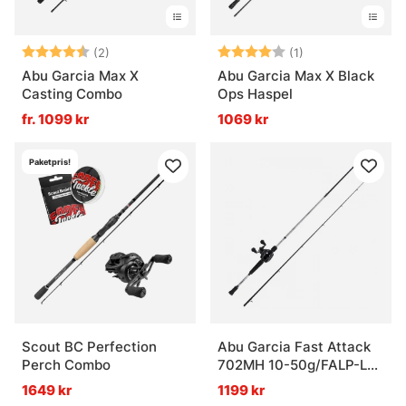
Betyg:
4.5 utav 5 stjärnor
Betyg:
4.0 utav 5 stjär
(2)
(1)
Abu Garcia Max X
Abu Garcia Max X Black
Casting Combo
Ops Haspel
fr. 1099 kr
1069 kr
Paketpris!
Scout BC Perfection
Abu Garcia Fast Attack
Perch Combo
702MH 10-50g/FALP-L
Combo
1649 kr
1199 kr