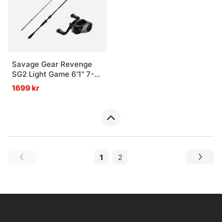
Savage Gear Revenge
SG2 Light Game 6'1'' 7-
22g Casting Combo
1699 kr
1
2