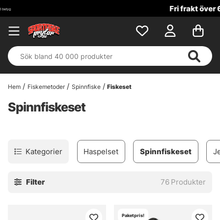
Fri frakt över 699 kr!
Hem
Fiskemetoder
Spinnfiske
Fiskeset
Spinnfiskeset
Kategorier
Haspelset
Spinnfiskeset
Je
Filter
76
Produkter
Paketpris!