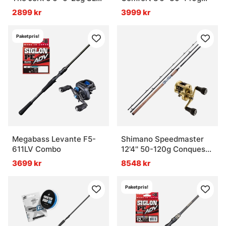
MGL Combo
Curado Casting Combo
2899 kr
3999 kr
Paketpris!
Megabass Levante F5-
Shimano Speedmaster
611LV Combo
12'4'' 50-120g Conquest
Salmon Combo
3699 kr
8548 kr
Paketpris!