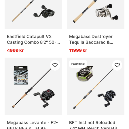
Eastfield Catapult V2
Megabass Destroyer
Casting Combo 8'2'' 50-
Tequila Baccarac &
150g
Daiwa Ryoga 26 Combo
4999 kr
11999 kr
Paketpris!
Megabass Levante - F2-
BFT Instinct Reloaded
66LV BFS & Tatula
7,4'' MH, Perch Versatile