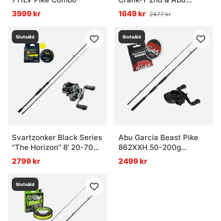
Garcia Max X Combo
3999 kr
1649 kr
2477 kr
Slutsåld
Slutsåld
Svartzonker Black Series
Abu Garcia Beast Pike
''The Horizon'' 8' 20-70g
862XXH 50-200g
Curado Downsize Combo
Casting Combo
2799 kr
2499 kr
Slutsåld