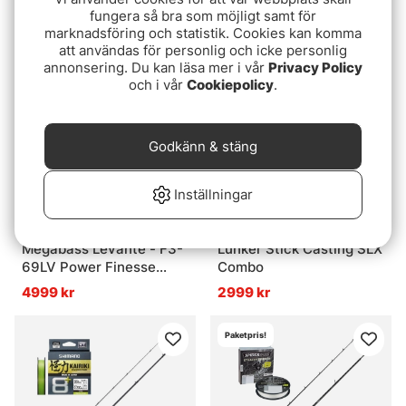
PT300L Combo
fungera så bra som möjligt samt för
4299 kr
3299 kr
marknadsföring och statistik. Cookies kan komma
att användas för personlig och icke personlig
annonsering. Du kan läsa mer i vår
Privacy Policy
Paketpris!
och i vår
Cookiepolicy
.
Godkänn & stäng
Inställningar
Megabass Levante - F3-
Lunker Stick Casting SLX
69LV Power Finesse
Combo
Combo
4999 kr
2999 kr
Paketpris!