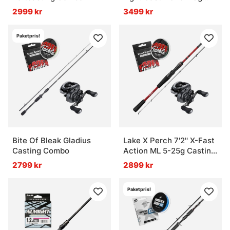
Curado BFS Combo
2999 kr
3499 kr
Paketpris!
Bite Of Bleak Gladius
Lake X Perch 7'2'' X-Fast
Casting Combo
Action ML 5-25g Casting
Combo
2799 kr
2899 kr
Paketpris!