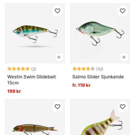
Betyg:
5.0 utav 5 stjärnor
Betyg:
4.0 utav 5 stjä
(2)
(10)
Westin Swim Glidebait
Salmo Slider Sjunkande
15cm
fr. 119 kr
199 kr