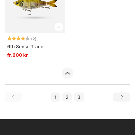
Betyg:
4.0 utav 5 stjärnor
(2)
6th Sense Trace
fr. 200 kr
1
2
3