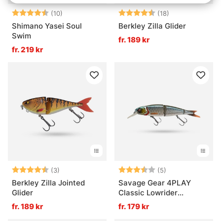
Betyg:
4.4 utav 5 stjärnor
Betyg:
4.7 utav 5 stjä
(10)
(18)
Shimano Yasei Soul
Berkley Zilla Glider
Swim
fr. 189 kr
fr. 219 kr
Betyg:
4.7 utav 5 stjärnor
Betyg:
3.6 utav 5 stjär
(3)
(5)
Berkley Zilla Jointed
Savage Gear 4PLAY
Glider
Classic Lowrider
Suspending
fr. 189 kr
fr. 179 kr