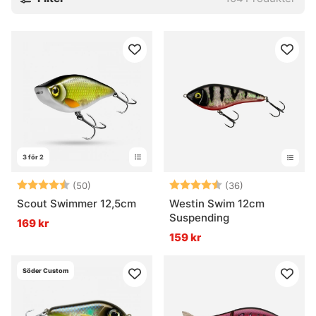
3 för 2
Betyg:
4.7 utav 5 stjärnor
Betyg:
4.5 utav 5 stjä
(50)
(36)
Scout Swimmer 12,5cm
Westin Swim 12cm
Suspending
169 kr
159 kr
Söder Custom