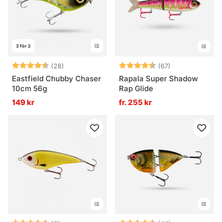
3 för 2
Betyg:
4.6 utav 5 stjärnor
Betyg:
4.7 utav 5 stjä
(28)
(67)
Eastfield Chubby Chaser
Rapala Super Shadow
10cm 56g
Rap Glide
149 kr
fr. 255 kr