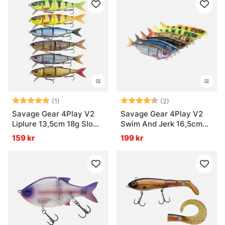
Betyg:
5.0 utav 5 stjärnor
Betyg:
4.5 utav 5 stjär
(1)
(2)
Savage Gear 4Play V2
Savage Gear 4Play V2
Liplure 13,5cm 18g Slow
Swim And Jerk 16,5cm
Float
35g SS
159 kr
199 kr