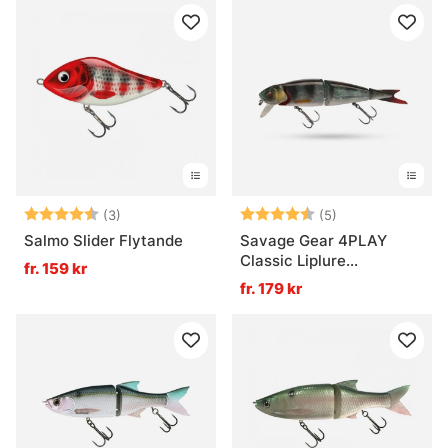
Betyg:
4.3 utav 5 stjärnor
Betyg:
4.2 utav 5 stjär
(3)
(5)
Salmo Slider Flytande
Savage Gear 4PLAY
Classic Liplure
fr. 159 kr
Suspending
fr. 179 kr