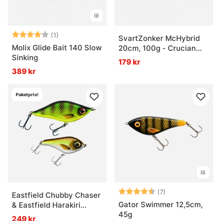
Betyg:
4.0 utav 5 stjärnor
(1)
SvartZonker McHybrid
Molix Glide Bait 140 Slow
20cm, 100g - Crucian
Sinking
Carp
179 kr
389 kr
Paketpris!
Betyg:
4.9 utav 5 stjär
(7)
Eastfield Chubby Chaser
Gator Swimmer 12,5cm,
& Eastfield Harakiri
45g
Superswimmer Bundle
249 kr