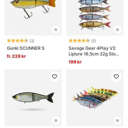
Betyg:
4.7 utav 5 stjärnor
Betyg:
4.5 utav 5 stjär
(3)
(2)
Gunki SCUNNER S
Savage Gear 4Play V2
Liplure 16,5cm 32g Slow
fr. 229 kr
Float
199 kr