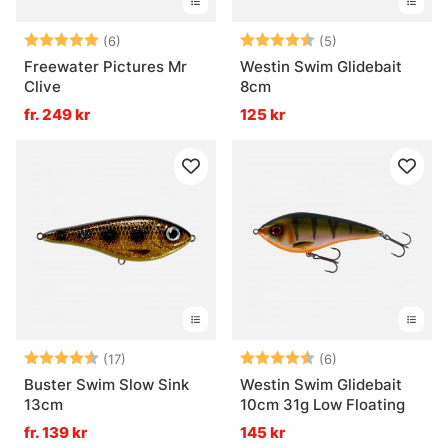
Betyg:
5.0 utav 5 stjärnor
Betyg:
4.6 utav 5 stjär
(6)
(5)
Freewater Pictures Mr
Westin Swim Glidebait
Clive
8cm
fr. 249 kr
125 kr
Betyg:
4.3 utav 5 stjärnor
Betyg:
4.7 utav 5 stjär
(17)
(6)
Buster Swim Slow Sink
Westin Swim Glidebait
13cm
10cm 31g Low Floating
fr. 139 kr
145 kr