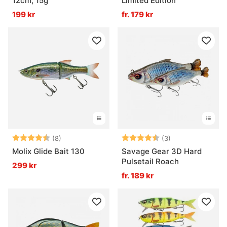
12cm, 15g
Limited Edition
199 kr
fr. 179 kr
Betyg:
4.3 utav 5 stjärnor
Betyg:
4.3 utav 5 stjär
(8)
(3)
Molix Glide Bait 130
Savage Gear 3D Hard
Pulsetail Roach
299 kr
fr. 189 kr