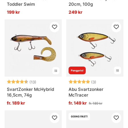
Toddler Swim
20cm, 100g
199 kr
249 kr
Pangpris!
Betyg:
4.5 utav 5 stjärnor
Betyg:
5.0 utav 5 stjär
(13)
(3)
SvartZonker McHybrid
Abu Svartzonker
16,5cm, 74g
McTracer
fr. 189 kr
fr. 149 kr
fr. 189 kr
GOING FAST!