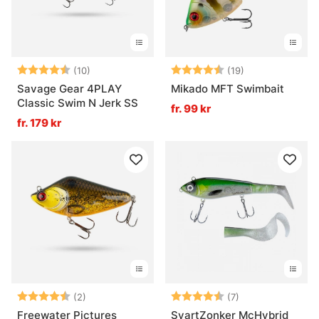
Betyg:
4.5 utav 5 stjärnor
Betyg:
4.6 utav 5 stjä
(10)
(19)
Savage Gear 4PLAY
Mikado MFT Swimbait
Classic Swim N Jerk SS
fr. 99 kr
fr. 179 kr
Betyg:
4.5 utav 5 stjärnor
Betyg:
4.9 utav 5 stjär
(2)
(7)
Freewater Pictures
SvartZonker McHybrid