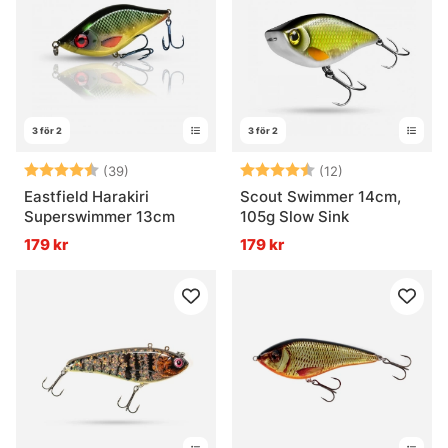
3 för 2
3 för 2
Betyg:
4.6 utav 5 stjärnor
Betyg:
4.7 utav 5 stjä
(39)
(12)
Eastfield Harakiri
Scout Swimmer 14cm,
Superswimmer 13cm
105g Slow Sink
179 kr
179 kr