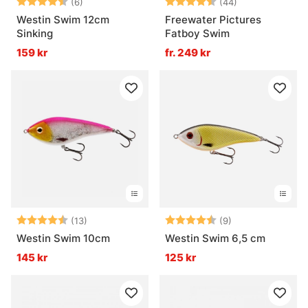
Betyg:
4.7 utav 5 stjärnor
Betyg:
4.9 utav 5 stjä
(6)
(44)
Westin Swim 12cm
Freewater Pictures
Sinking
Fatboy Swim
159 kr
fr. 249 kr
Betyg:
4.8 utav 5 stjärnor
Betyg:
4.8 utav 5 stjär
(13)
(9)
Westin Swim 10cm
Westin Swim 6,5 cm
145 kr
125 kr