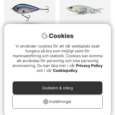
Cookies
Betyg:
4.0 utav 5 stjärnor
Betyg:
4.9 utav 5 stjä
(6)
(33)
Vi använder cookies för att vår webbplats skall
SvartZonker
Nays TRN 190
fungera så bra som möjligt samt för
Squarepusher Swim
679 kr
marknadsföring och statistik. Cookies kan komma
12,5cm, 73g
169 kr
att användas för personlig och icke personlig
annonsering. Du kan läsa mer i vår
Privacy Policy
och i vår
Cookiepolicy
.
Godkänn & stäng
Inställningar