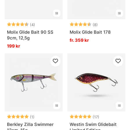
Betyg:
4.3 utav 5 stjärnor
Betyg:
4.1 utav 5 stjär
(4)
(8)
Molix Glide Bait 90 SS
Molix Glide Bait 178
9cm, 12,5g
fr. 359 kr
199 kr
Betyg:
5.0 utav 5 stjärnor
Betyg:
5.0 utav 5 stjä
(1)
(17)
Berkley Zilla Swimmer
Westin Swim Glidebait