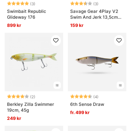
Betyg:
5.0 utav 5 stjärnor
Betyg:
3.7 utav 5 stjär
(3)
(3)
Swimbait Republic
Savage Gear 4Play V2
Glideway 176
Swim And Jerk 13,5cm
20g SS
899 kr
159 kr
Betyg:
4.0 utav 5 stjärnor
Betyg:
4.8 utav 5 stjär
(2)
(4)
Berkley Zilla Swimmer
6th Sense Draw
19cm, 45g
fr. 499 kr
249 kr