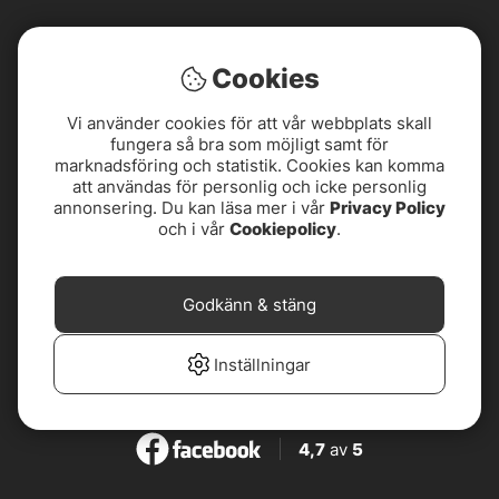
Cookies
Vi använder cookies för att vår webbplats skall
fungera så bra som möjligt samt för
marknadsföring och statistik. Cookies kan komma
att användas för personlig och icke personlig
annonsering. Du kan läsa mer i vår
Privacy Policy
och i vår
Cookiepolicy
.
Godkänn & stäng
4,8
av
5
Inställningar
4,8
av
5
4,7
av
5