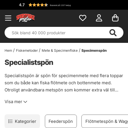
4.7
Baserat på 1157 betyg
Hem
Fiskemetoder
Mete & Specimenfiske
Specimenspön
Specialistspön
Specialistspön är spön för specimenmete med flera toppar
som du både kan fiska flötmete och bottenmete med.
Otroligt användbara metspön som kommer extra väl till
hands om du vill ha ett spö som täcker allt ditt mete när du
Visa mer
vill packa lätt samt att du kan använda flera spön samtidigt
på flera metoder. Vi erbjuder specialistspön i flera
prisklasser för att du ska kunna välja ett spö som passar
Kategorier
Feederspön
Flötmetespön & Wag
både din plånbok och dina planerade fiskepass!