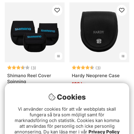
Betyg:
3.7 utav 5 stjärnor
Betyg:
4.7 utav 5 stjär
(3)
(3)
Shimano Reel Cover
Hardy Neoprene Case
Spinning
169 kr
fr. 179 kr
Cookies
Vi använder cookies för att vår webbplats skall
fungera så bra som möjligt samt för
marknadsföring och statistik. Cookies kan komma
att användas för personlig och icke personlig
annonsering. Du kan läsa mer i vår
Privacy Policy