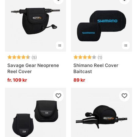
Betyg:
4.8 utav 5 stjärnor
Betyg:
4.0 utav 5 stjär
(5)
(1)
Savage Gear Neoprene
Shimano Reel Cover
Reel Cover
Baitcast
fr. 109 kr
89 kr