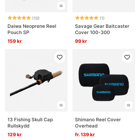
Betyg:
5.0 utav 5 stjärnor
Betyg:
5.0 utav 5 stjär
(10)
(1)
Daiwa Neoprene Reel
Savage Gear Baitcaster
Pouch SP
Cover 100-300
159 kr
99 kr
13 Fishing Skull Cap
Shimano Reel Cover
Rullskydd
Overhead
129 kr
fr. 139 kr