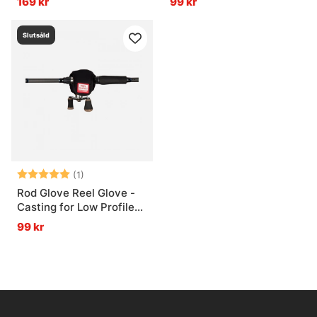
169 kr
99 kr
Slutsåld
Betyg:
5.0 utav 5 stjärnor
(1)
Rod Glove Reel Glove -
Casting for Low Profile
Reels
99 kr