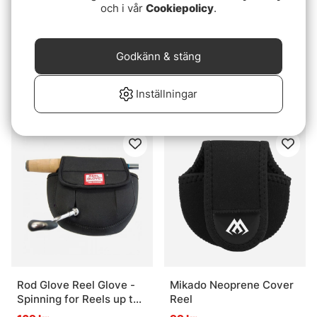
och i vår
Cookiepolicy
.
Godkänn & stäng
Gunki Reel Cover Spin-M
Gunki Reel Cover
(haspel)
8x7x4cm (multi)
Inställningar
119 kr
69 kr
Rod Glove Reel Glove -
Mikado Neoprene Cover
Spinning for Reels up to
Reel
3000