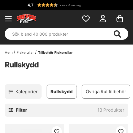
4.7
Baserat på 1158 betyg
Hem
Fiskerullar
Tillbehör Fiskerullar
Rullskydd
Kategorier
Rullskydd
Övriga Rulltillbehör
Filter
13
Produkter