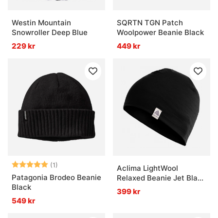
Westin Mountain
SQRTN TGN Patch
Snowroller Deep Blue
Woolpower Beanie Black
229 kr
449 kr
Betyg:
5.0 utav 5 stjärnor
(1)
Aclima LightWool
Patagonia Brodeo Beanie
Relaxed Beanie Jet Black
Black
Onesize
399 kr
549 kr