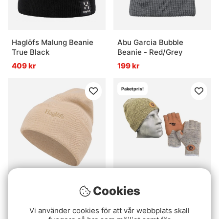
Haglöfs Malung Beanie
Abu Garcia Bubble
True Black
Beanie - Red/Grey
409 kr
199 kr
Paketpris!
Haglöfs Outsiders
Fish Monkey Glove and
Cookies
Beanie Chalk Beige
Hat Set
Vi använder cookies för att vår webbplats skall
319 kr
669 kr