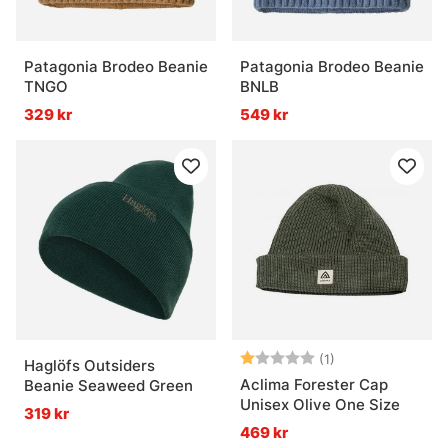
Patagonia Brodeo Beanie
Patagonia Brodeo Beanie
TNGO
BNLB
329 kr
549 kr
Betyg:
1.0 utav 5 stjärn
(1)
Haglöfs Outsiders
Aclima Forester Cap
Beanie Seaweed Green
Unisex Olive One Size
319 kr
469 kr