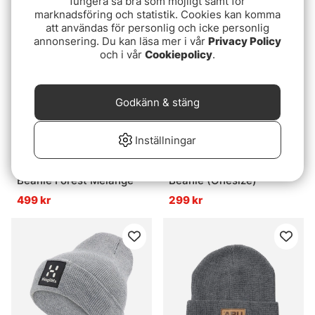
fungera så bra som möjligt samt för
marknadsföring och statistik. Cookies kan komma
att användas för personlig och icke personlig
annonsering. Du kan läsa mer i vår
Privacy Policy
och i vår
Cookiepolicy
.
Godkänn & stäng
Inställningar
Aclima ReBorn Felted
Wolfcreek Damn You
Beanie Forest Melange
Beanie (Onesize)
499 kr
299 kr