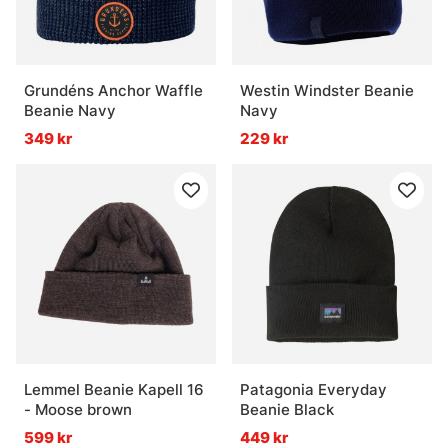
Grundéns Anchor Waffle
Westin Windster Beanie
Beanie Navy
Navy
349 kr
229 kr
Lemmel Beanie Kapell 16
Patagonia Everyday
- Moose brown
Beanie Black
599 kr
449 kr