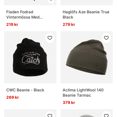
Fladen Fodrad
Haglöfs Aze Beanie True
Vintermössa Med
Black
Fuskpäls Svart
219 kr
279 kr
CWC Beanie - Black
Aclima LightWool 140
Beanie Tarmac
269 kr
379 kr