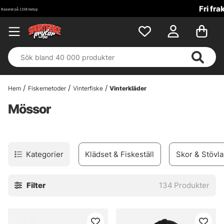
Fri frakt över 699 kr!
Hem
Fiskemetoder
Vinterfiske
Vinterkläder
Mössor
Kategorier
Klädset & Fiskeställ
Skor & Stövla
Filter
134
Produkter