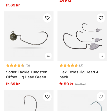
249 kr
fr. 69 kr
Betyg:
4.6 utav 5 stjärnor
Betyg:
5.0 utav 5 stjär
(9)
(3)
Söder Tackle Tungsten
Illex Texas Jig Head 4-
Offset Jig Head Green
pack
fr. 69 kr
fr. 59 kr
fr. 59 kr