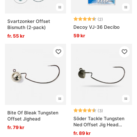
Betyg:
4.5 utav 5 stjär
(2)
Svartzonker Offset
Decoy VJ-36 Decibo
Bismuth (2-pack)
59 kr
fr. 55 kr
Betyg:
4.7 utav 5 stjär
(3)
Bite Of Bleak Tungsten
Söder Tackle Tungsten
Offset Jighead
Ned Offset Jig Head
fr. 79 kr
Green
fr. 89 kr