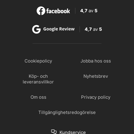
4,7
av
5
4,7
av
5
Cookiepolicy
Jobba hos oss
Köp- och
Nyhetsbrev
leveransvillkor
Om oss
Privacy policy
Tillgänglighetsredogörelse
Kundservice