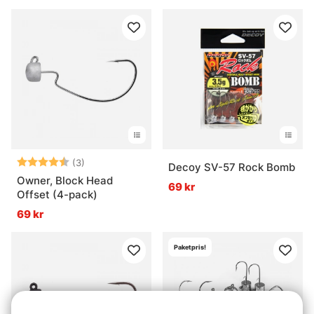
Betyg:
4.7 utav 5 stjärnor
(3)
Decoy SV-57 Rock Bomb
Owner, Block Head
69 kr
Offset (4-pack)
69 kr
Paketpris!