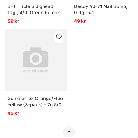
BFT Triple S Jighead,
Decoy VJ-71 Nail Bomb,
10gr, 4/0, Green Pumpkin
0.9g - #1
- 3pcs
59 kr
49 kr
Gunki G'Tex Orange/Fluo
Yellow (3-pack) - 7g 5/0
45 kr