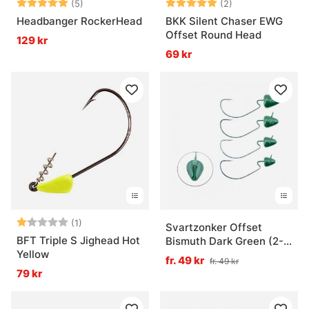
Betyg:
5.0 utav 5 stjärnor
Betyg:
5.0 utav 5 stjär
(5)
(2)
Headbanger RockerHead
BKK Silent Chaser EWG
Offset Round Head
129 kr
69 kr
Betyg:
1.0 utav 5 stjärnor
(1)
Svartzonker Offset
BFT Triple S Jighead Hot
Bismuth Dark Green (2-
Yellow
pack)
fr. 49 kr
fr. 49 kr
79 kr