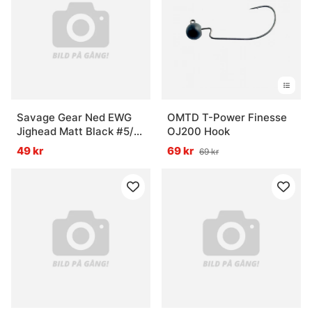
Savage Gear Ned EWG
OMTD T-Power Finesse
Jighead Matt Black #5/0
OJ200 Hook
7g (3-pack)
49 kr
69 kr
69 kr