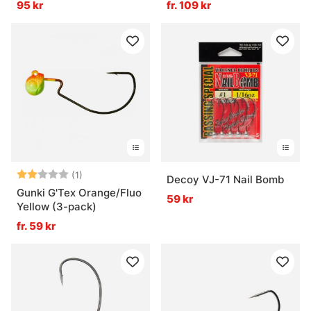
95 kr
fr. 109 kr
Betyg:
2.0 utav 5 stjärnor
(1)
Decoy VJ-71 Nail Bomb
Gunki G'Tex Orange/Fluo
59 kr
Yellow (3-pack)
fr. 59 kr