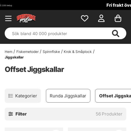
Fri frakt över 699 kr!
Hem
Fiskemetoder
Spinnfiske
Krok & Småplock
Jiggskallar
Offset Jiggskallar
Kategorier
Runda Jiggskallar
Offset Jiggska
Filter
56
Produkter