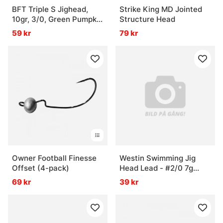
BFT Triple S Jighead,
Strike King MD Jointed
10gr, 3/0, Green Pumpkin
Structure Head
- 3pcs
59 kr
79 kr
Owner Football Finesse
Westin Swimming Jig
Offset (4-pack)
Head Lead - #2/0 7g
Black Nickel (3-pack)
69 kr
39 kr