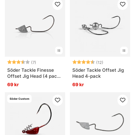
Betyg:
3.6 utav 5 stjärnor
Betyg:
4.4 utav 5 stjä
(7)
(12)
Söder Tackle Finesse
Söder Tackle Offset Jig
Offset Jig Head (4 pack)
Head 4-pack
1/0
69 kr
69 kr
Söder Custom