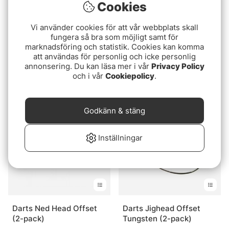
Cookies
Vi använder cookies för att vår webbplats skall
fungera så bra som möjligt samt för
marknadsföring och statistik. Cookies kan komma
Camo Tungsten Offset
Söder Tackle Perch Jig
att användas för personlig och icke personlig
Ned Jig (3-pack)
Head Bundle
annonsering. Du kan läsa mer i vår
Privacy Policy
och i vår
Cookiepolicy
.
fr. 79 kr
249 kr
Godkänn & stäng
Inställningar
Darts Ned Head Offset
Darts Jighead Offset
(2-pack)
Tungsten (2-pack)