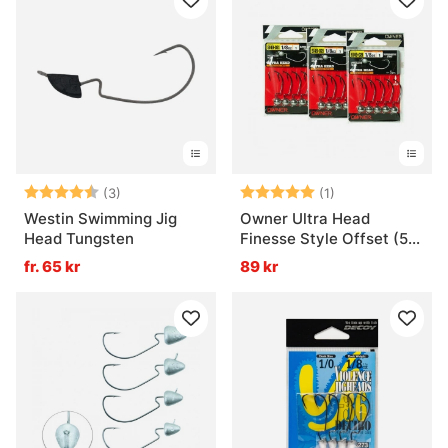
Betyg:
4.7 utav 5 stjärnor
Betyg:
5.0 utav 5 stjär
(3)
(1)
Westin Swimming Jig
Owner Ultra Head
Head Tungsten
Finesse Style Offset (5-
Pack)
fr. 65 kr
89 kr