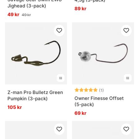
Jighead (3-pack)
89 kr
49 kr
49 kr
Betyg:
5.0 utav 5 stjär
(1)
Z-man Pro Bulletz Green
Owner Finesse Offset
Pumpkin (3-pack)
(5-pack)
105 kr
69 kr