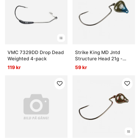
VMC 7329DD Drop Dead
Strike King MD Jntd
Weighted 4-pack
Structure Head 21g -
Blue Craw
119 kr
59 kr