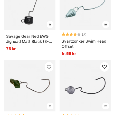
Betyg:
4.0 utav 5 stjär
(2)
Savage Gear Ned EWG
Svartzonker Swim Head
Jighead Matt Black (3-
Offset
pack)
75 kr
fr. 55 kr