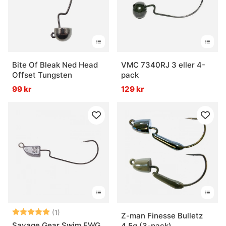
Bite Of Bleak Ned Head
VMC 7340RJ 3 eller 4-
Offset Tungsten
pack
99 kr
129 kr
Betyg:
5.0 utav 5 stjärnor
(1)
Z-man Finesse Bulletz
Savage Gear Swim EWG
4,5g (3-pack)