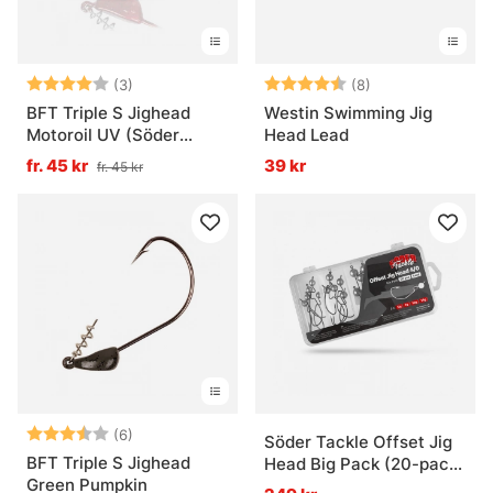
Betyg:
4.0 utav 5 stjärnor
Betyg:
4.4 utav 5 stjär
(3)
(8)
BFT Triple S Jighead
Westin Swimming Jig
Motoroil UV (Söder
Head Lead
Custom)
fr. 45 kr
39 kr
fr. 45 kr
Betyg:
3.8 utav 5 stjärnor
(6)
Söder Tackle Offset Jig
BFT Triple S Jighead
Head Big Pack (20-pack)
Green Pumpkin
- 4/0 (5g, 7g, 10g, 14g)