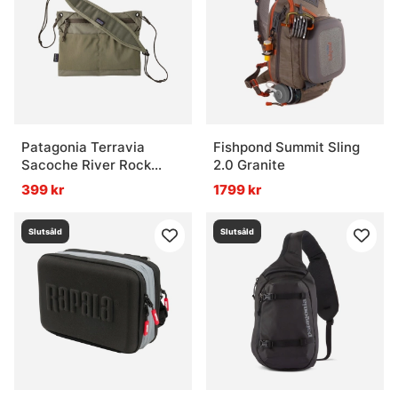
Patagonia Terravia
Fishpond Summit Sling
Sacoche River Rock
2.0 Granite
Green
399 kr
1799 kr
Slutsåld
Slutsåld