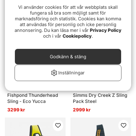
Fishpond Thunderhead
Vision Aqua Sling, Petrol
Vi använder cookies för att vår webbplats skall
Sling - Eco Shale
Blue
fungera så bra som möjligt samt för
marknadsföring och statistik. Cookies kan komma
3299 kr
1299 kr
att användas för personlig och icke personlig
annonsering. Du kan läsa mer i vår
Privacy Policy
och i vår
Cookiepolicy
.
Godkänn & stäng
Inställningar
Fishpond Thunderhead
Simms Dry Creek Z Sling
Sling - Eco Yucca
Pack Steel
3299 kr
2999 kr