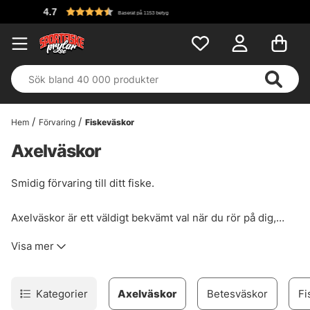
Fri frakt över 699 kr!
Hem
Förvaring
Fiskeväskor
Axelväskor
Smidig förvaring till ditt fiske.
Axelväskor är ett väldigt bekvämt val när du rör på dig,
varken du ska vandra genom skogen för att komma till din
Visa mer
fiskeplats eller om du ska streetfiska eller vada längs en
älvsträcka. Då är axelväskor ett väldigt gediget väskval!
Kategorier
Axelväskor
Betesväskor
Fi