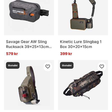
Savage Gear AW Sling
Kinetic Lure Slingbag 1
Rucksack 39x25x13cm
Box 30x20x15cm
13L
579 kr
399 kr
Slutsåld
Slutsåld